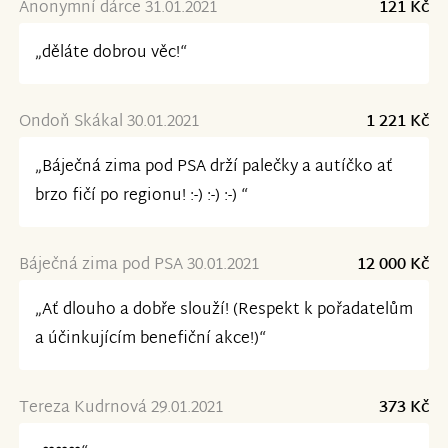
Anonymní dárce 31.01.2021
121 Kč
„děláte dobrou věc!“
Ondoň Skákal 30.01.2021
1 221 Kč
„Báječná zima pod PSA drží palečky a autíčko ať
brzo fičí po regionu! :-) :-) :-) “
Báječná zima pod PSA 30.01.2021
12 000 Kč
„Ať dlouho a dobře slouží! (Respekt k pořadatelům
a účinkujícím benefiční akce!)“
Tereza Kudrnová 29.01.2021
373 Kč