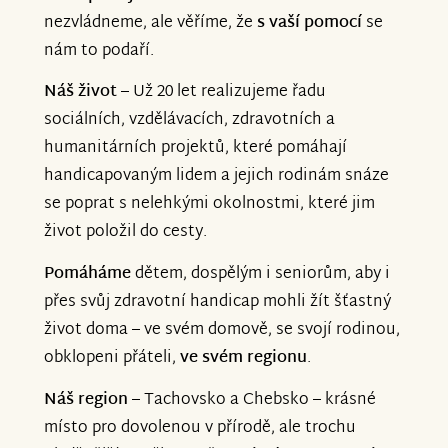
nezvládneme, ale věříme, že
s vaší pomocí
se
nám to podaří.
Náš život
–
Už 20 let realizujeme řadu
sociálních, vzdělávacích, zdravotních a
humanitárních projektů, které pomáhají
handicapovaným lidem a jejich rodinám snáze
se poprat s nelehkými okolnostmi, které jim
život položil do cesty.
Pomáháme
dětem, dospělým i seniorům, aby i
přes svůj zdravotní handicap mohli žít šťastný
život doma – ve svém domově, se svojí rodinou,
obklopeni přáteli,
ve svém regionu
.
Náš region
–
Tachovsko a Chebsko – krásné
místo pro dovolenou v přírodě, ale trochu