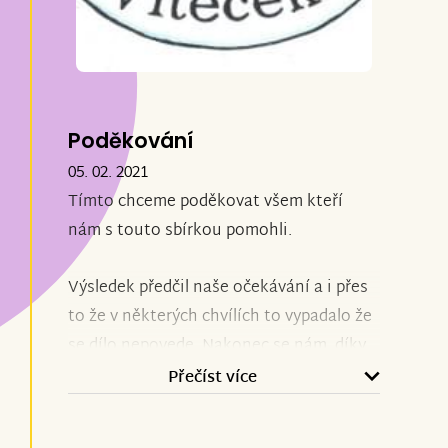
Poděkování
05. 02. 2021
Tímto chceme poděkovat všem kteří
nám s touto sbírkou pomohli.
Výsledek předčil naše očekávání a i přes
to že v některých chvílích to vypadalo že
se dílo nepovede. Nakonec se nám, díky
vám, podařilo vybrat dokonce více než
Přečíst více
bylo původně v plánu. Nejen že se vybralo
více ale někteří donátoři nám dokonce