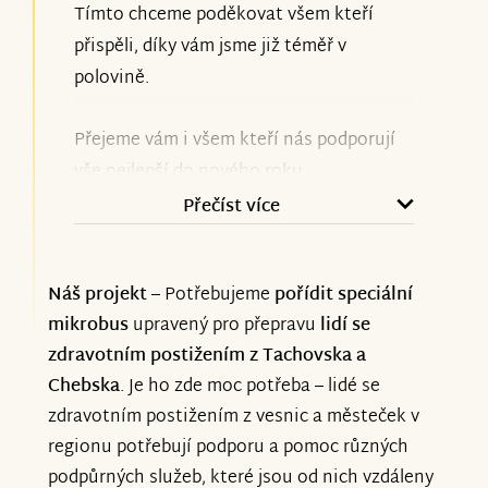
Tímto chceme poděkovat všem kteří
přispěli, díky vám jsme již téměř v
polovině.
Přejeme vám i všem kteří nás podporují
vše nejlepší do nového roku.
Přečíst více
Buďte s námi i nadále
Náš projekt
– Potřebujeme
pořídit speciální
mikrobus
upravený pro přepravu
lidí se
zdravotním postižením z Tachovska a
Chebska
. Je ho zde moc potřeba – lidé se
zdravotním postižením z vesnic a městeček v
regionu potřebují podporu a pomoc různých
podpůrných služeb, které jsou od nich vzdáleny