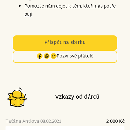
Pomozte nám dojet k těm, kteří nás potře
bují
Přispět na sbírku
Pozvi své přátelé
Vzkazy od dárců
Taťána Antlova 08.02.2021
2 000 Kč