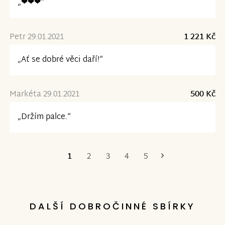
„❤❤❤“
Petr 29.01.2021
1 221 Kč
„Ať se dobré věci daří!“
Markéta 29.01.2021
500 Kč
„Držím palce.“
1
2
3
4
5
Poslední
DALŠÍ DOBROČINNÉ SBÍRKY