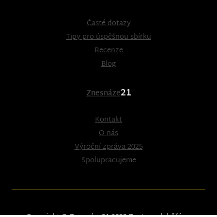
Časté dotazy
Tipy pro úspěšnou sbírku
Recenze
Blog
21
Znesnáze
Kontakt
O nás
Výroční zpráva 2025
Spolupracujeme