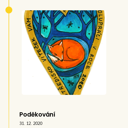
poslali i nějaké peníze mimo sbírku
přímo na náš účet. Díky tomu budeme
mít dost financí i na pokrytí poplatku pro
platformu sbírky ZNESNÁZE a také i
zbyde něco na nějaké to vybavení vozu
navíc ze kterého jsme původně kvůli
napjatému rozpočtu slevili. Ještě jednou
moc děkujeme.
S přáním všeho dobrého.
Kolektiv 15. přední hlídky Royal Rangers
Mariánské Lázně p.s.
Poděkování
31. 12. 2020