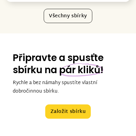
Všechny sbírky
Připravte a spusťte
sbírku na
pár kliků!
Rychle a bez námahy spustíte vlastní
dobročinnou sbírku.
Založit sbírku