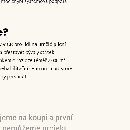
k moc chybí systémová podpora.
e?
v ČR pro lidi na umělé plicní
a přestavět bývalý statek
mkem o rozloze téměř 7 000 m².
rehabilitační centrum
a prostory
ný personál.
jeme na koupi a první
ch nemůžeme projekt