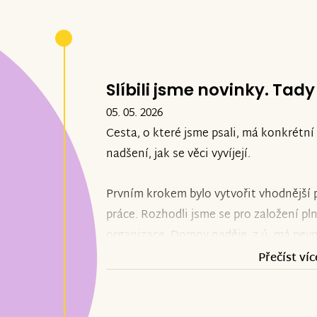
Slíbili jsme novinky. Tady
05. 05. 2026
Cesta, o které jsme psali, má konkrétní
nadšení, jak se věci vyvíjejí.
Prvním krokem bylo vytvořit vhodnější p
práce. Rozhodli jsme se pro založení 
organizace. Domov naděje, z.ú. má pevně
důvěryhodnost vůči institucím a lepší
Přečíst víc
fungování. To byla jedna změna.