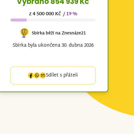
Vybráno 854 939 Kč
z 4 500 000 Kč
/ 19 %
Sbírka běží na Znesnáze21
Sbírka byla ukončena 30. dubna 2026
Sdílet s přáteli