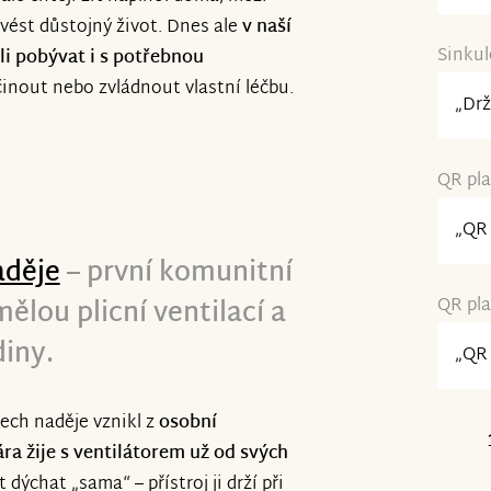
 vést důstojný život. Dnes ale
v naší
a Facebooku a Instagramu.
Sinkul
li pobývat i s potřebnou
očinout nebo zvládnout vlastní léčbu.
„Drž
ku a doufáme, že nám zůstanete
QR pla
„QR 
děje
– první komunitní
ělou plicní ventilací a
QR pla
diny.
„QR 
ech naděje vznikl z
osobní
ára žije s ventilátorem
už od svých
dýchat „sama“ – přístroj ji drží při