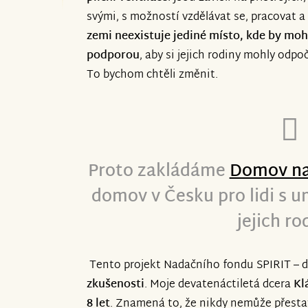
svými, s možností vzdělávat se, pracovat a
Sledujte nás na @domovnadejenyrany n
zemi neexistuje jediné místo, kde by moh
podporou
, aby si jejich rodiny mohly odp
Děkujeme, že jste u toho byli od začát
To bychom chtěli změnit.
věrní. Moc to potřebujeme.
Proto zakládáme
Domov na
domov v Česku pro lidi s um
jejich ro
Tento projekt Nadačního fondu SPIRIT – d
zkušenosti
. Moje devatenáctiletá dcera
Kl
8 let
. Znamená to, že nikdy nemůže přestat 