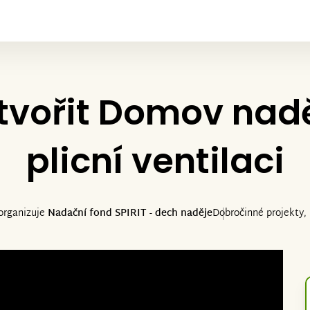
ořit Domov naděj
plicní ventilaci
 organizuje
Nadační fond SPIRIT - dech naděje
Dobročinné projekty, 