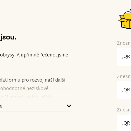
 jsou.
Znesná
 obrysy. A upřímně řečeno, jsme
„QR 
Znesná
latformu pro rozvoj naší další
plnohodnotné neziskové
„QR 
jší právní základ, větší
 předpoklady pro dlouhodobé
e
Znesná
„QR 