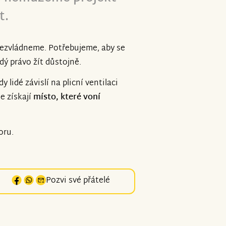
t.
nezvládneme. Potřebujeme, aby se
ždý právo žít důstojně.
lidé závislí na plicní ventilaci
e získají
místo, které voní
oru.
Pozvi své přátelé