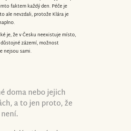
tímto faktem každý den. Péče je
to ale nevzdali, protože Klára je
naplno.
žké je, že v Česku neexistuje místo,
šli důstojné zázemí, možnost
že nejsou sami.
né doma nebo jejich
ch, a to jen proto, že
 není.