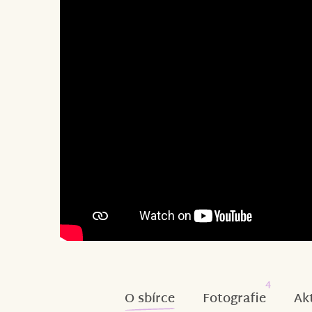
4
O sbírce
Fotografie
Ak