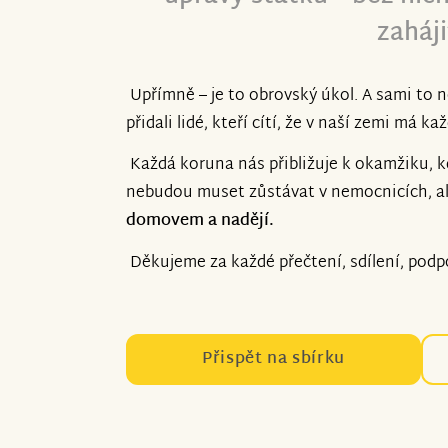
zaháji
Upřímně – je to obrovský úkol. A sami to 
přidali lidé, kteří cítí, že v naší zemi má ka
Každá koruna nás přibližuje k okamžiku, kdy 
nebudou muset zůstávat v nemocnicích, al
domovem a nadějí.
Děkujeme za každé přečtení, sdílení, podp
Přispět na sbírku