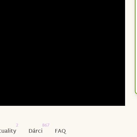
2
867
tuality
Dárci
FAQ