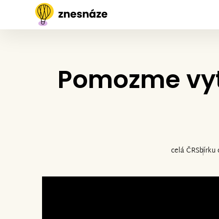
Pomozme vytv
celá ČR
Sbírku