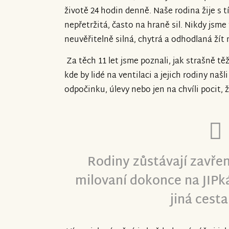
životě 24 hodin denně. Naše rodina žije s 
nepřetržitá, často na hraně sil. Nikdy jsme 
neuvěřitelně silná, chytrá a odhodlaná žít 
Za těch 11 let jsme poznali, jak strašně tě
kde by lidé na ventilaci a jejich rodiny na
odpočinku, úlevy nebo jen na chvíli pocit, 
Rodiny zůstávají zavře
milovaní dokonce na JIPká
jiná cesta