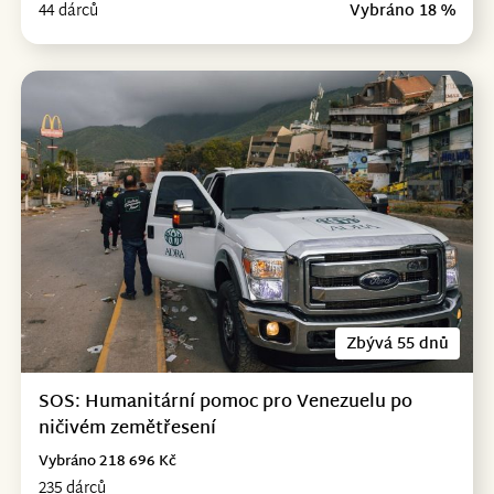
44 dárců
Vybráno 18 %
Zbývá 55 dnů
SOS: Humanitární pomoc pro Venezuelu po
ničivém zemětřesení
Vybráno 218 696 Kč
235 dárců