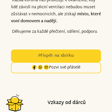
Každá koruna nás přibližuje k okamžiku, kdy
lidé závislí na plicní ventilaci nebudou muset
zůstávat v nemocnicích, ale získají
místo, které
voní domovem a nadějí.
Děkujeme za každé přečtení, sdílení, podporu.
Přispět na sbírku
Pozvi své přátelé
Vzkazy od dárců