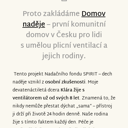
najdete na novém webu domovnadeje.cz.
Proto zakládáme
Domov
naděje
– první komunitní
Sledujte nás na @domovnadejenyrany na
Facebooku a Instagramu.
domov v Česku pro lidi
s umělou plicní ventilací a
Děkujeme, že jste u toho byli od začátku
jejich rodiny.
a doufáme, že nám zůstanete věrní. Moc
to potřebujeme.
Tento projekt Nadačního fondu SPIRIT – dech
naděje vznikl z
osobní zkušenosti
. Moje
devatenáctiletá dcera
Klára žije s
ventilátorem
už od svých 8 let
. Znamená to, že
nikdy nemůže přestat dýchat „sama“ – přístroj
ji drží při životě 24 hodin denně. Naše rodina
žije s tímto faktem každý den. Péče je