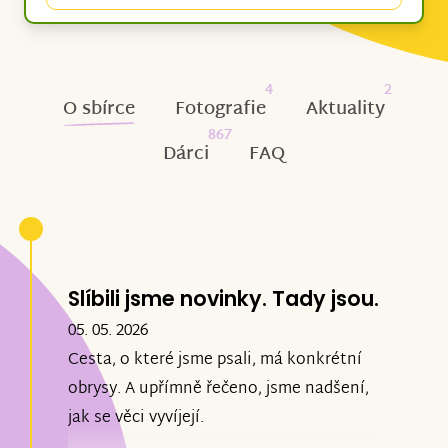
4
2
O sbírce
Fotografie
Aktuality
867
Dárci
FAQ
Slíbili jsme novinky. Tady jsou.
05. 05. 2026
Cesta, o které jsme psali, má konkrétní
obrysy. A upřímně řečeno, jsme nadšení,
jak se věci vyvíjejí.