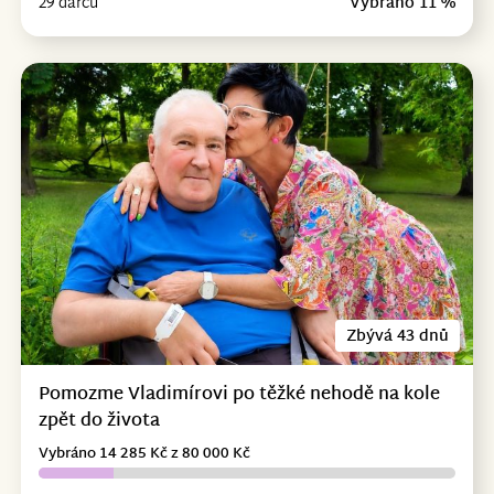
29 dárců
Vybráno 11 %
Zbývá 43 dnů
Pomozme Vladimírovi po těžké nehodě na kole
zpět do života
Vybráno 14 285 Kč z 80 000 Kč