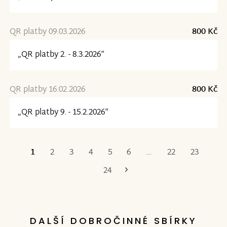
QR platby 09.03.2026
800 Kč
„QR platby 2. - 8.3.2026“
QR platby 16.02.2026
800 Kč
„QR platby 9. - 15.2.2026“
1
2
3
4
5
6
…
22
23
Poslední
24
DALŠÍ DOBROČINNÉ SBÍRKY