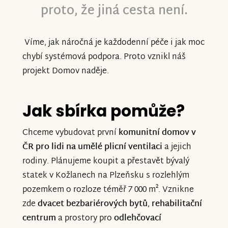
proto, že jiná cesta není.
Víme, jak náročná je každodenní péče i jak moc
chybí systémová podpora. Proto vznikl náš
projekt Domov naděje.
Jak sbírka pomůže?
Chceme vybudovat první
komunitní domov v
ČR pro lidi na umělé plicní ventilaci
a jejich
rodiny. Plánujeme koupit a přestavět bývalý
statek v Kožlanech na Plzeňsku s rozlehlým
pozemkem o rozloze téměř 7 000 m². Vznikne
zde
dvacet bezbariérových bytů
,
rehabilitační
centrum
a prostory pro
odlehčovací