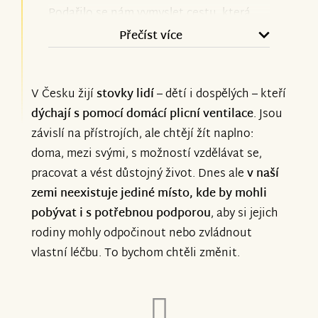
architektů. Po letech plánování a hledání
Podařilo se nám vymyslet cestu, která
se projekt poprvé stává viditelným ve
lépe koresponduje s dlouhodobou vizí
Přečíst více
fyzickém prostoru.
projektu. Cíl ale stále zůstává stejný –
chceme vybudovat první komunitní
Tohle všechno jsme mohli dělat i díky
V Česku žijí
stovky lidí
– dětí i dospělých – kteří
domov v ČR pro lidi na umělé plicní
vám. Vaše podpora nám dala čas, prostor
dýchají s pomocí domácí plicní ventilace
. Jsou
ventilaci a jejich rodin, jak je ve sbírce
a důkaz, že na tom lidem záleží.
závislí na přístrojích, ale chtějí žít naplno:
zmíněno. A děláme maximum pro
doma, mezi svými, s možností vzdělávat se,
realizaci a zefektivnění projektu.
Tady sbírka končí, ale hledání dárců a
pracovat a vést důstojný život. Dnes ale
v naší
Děkujeme za pochopení a brzy se
potřeba podpory pokračuje na
zemi neexistuje jediné místo, kde by mohli
ozveme s konkrétními informacemi.
pobývat i s potřebnou podporou
, aby si jejich
darujme.cz/domovnadeje, kde budeme
rodiny mohly odpočinout nebo zvládnout
moci zůstat s dárci v pravidelném
vlastní léčbu. To bychom chtěli změnit.
kontaktu díky newsletterům a průběžně
tak sdílet, jak projekt roste.
Vše, včetně vizualizací a aktualit,