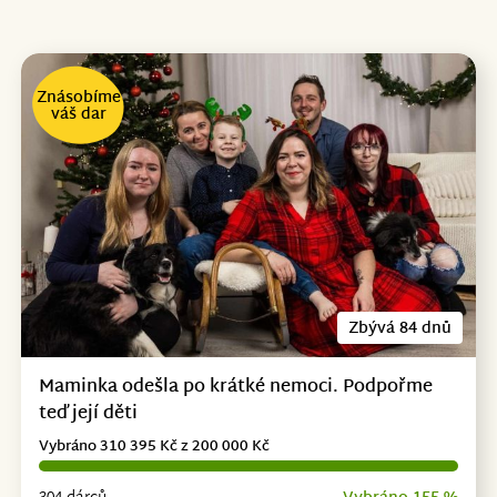
Znásobíme
váš dar
Zbývá 84 dnů
Maminka odešla po krátké nemoci. Podpořme
teď její děti
Vybráno 310 395 Kč z 200 000 Kč