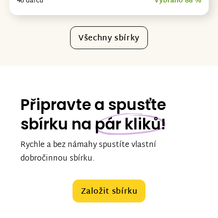
46 dárců
Vybráno 88 %
Všechny sbírky
Připravte a spusťte
sbírku na
pár kliků!
Rychle a bez námahy spustíte vlastní
dobročinnou sbírku.
Založit sbírku