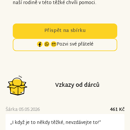
naší rodině v této těžké chvíli pomoci.
Přispět na sbírku
Pozvi své přátelé
Vzkazy od dárců
Šárka 05.05.2026
461 Kč
„I když je to někdy těžké, nevzdávejte to!“