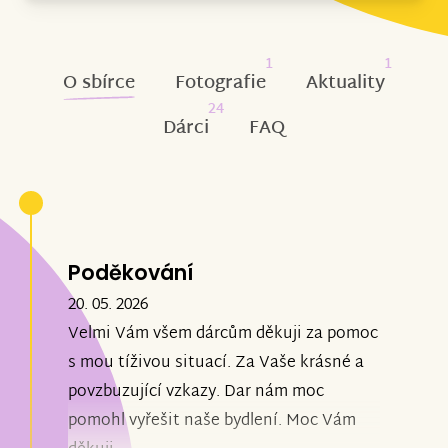
1
1
O sbírce
Fotografie
Aktuality
24
Dárci
FAQ
Poděkování
20. 05. 2026
Velmi Vám všem dárcům děkuji za pomoc
s mou tíživou situací. Za Vaše krásné a
povzbuzující vzkazy. Dar nám moc
pomohl vyřešit naše bydlení. Moc Vám