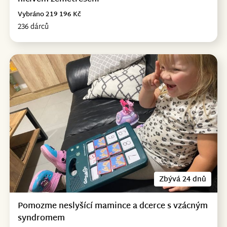
Vybráno 219 196 Kč
236 dárců
Zbývá 24 dnů
Pomozme neslyšící mamince a dcerce s vzácným
syndromem