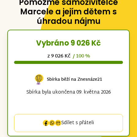
Pomozme samoživitelce
Marcele a jejím dětem s
úhradou nájmu
Vybráno 9 026 Kč
z 9 026 Kč
/ 100 %
Sbírka běží na Znesnáze21
Sbírka byla ukončena 09. května 2026
Sdílet s přáteli