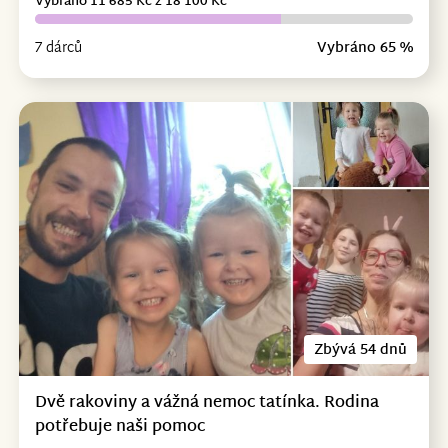
Vybráno 11 685 Kč z 18 100 Kč
7 dárců
Vybráno 65 %
Zbývá 54 dnů
Dvě rakoviny a vážná nemoc tatínka. Rodina
potřebuje naši pomoc