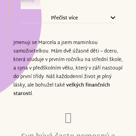
děkuji.
Přečíst více
Jmenuji se Marcela a jsem maminkou
samoživitelkou. Mám dvě úžasné děti – dceru,
která studuje v prvním ročníku na střední škole,
a syna v předškolním věku, který v září nastoupí
do první třídy. Náš každodenní život je plný
lásky, ale bohužel také
velkých finančních
starostí
.