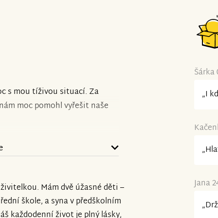
Šárka 
 s mou tíživou situací. Za
„I k
r nám moc pomohl vyřešit naše
Kačenk
e
„Hla
Jana 2
ivitelkou. Mám dvě úžasné děti –
třední škole, a syna v předškolním
„Drž
Náš každodenní život je plný lásky,