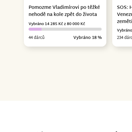
Pomozme Vladimírovi po těžké
SOS: 
nehodě na kole zpět do života
Venez
zemět
Vybráno 14 285 Kč z 80 000 Kč
Vybráno
44 dárců
Vybráno 18 %
234 dár