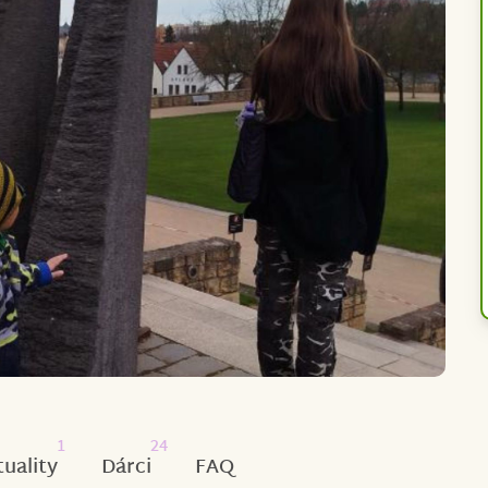
1
24
tuality
Dárci
FAQ