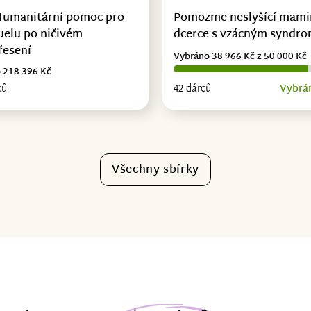
Humanitární pomoc pro
Pomozme neslyšící mami
uelu po ničivém
dcerce s vzácným syndr
řesení
Vybráno 38 966 Kč z 50 000 Kč
 218 396 Kč
ců
42 dárců
Vybrá
Všechny sbírky