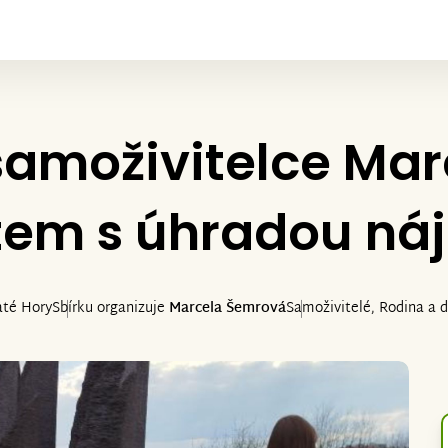
moživitelce Marc
tem s úhradou ná
até Hory
Sbírku organizuje
Marcela Šemrová
Samoživitelé, Rodina a d