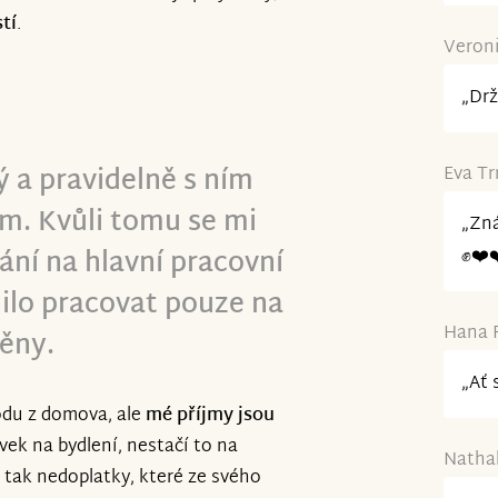
tí
.
Veroni
„Drž
 a pravidelně s ním
Eva Tr
m. Kvůli tomu se mi
„Zná
ání na hlavní pracovní
✊️❤️
ilo pracovat pouze na
Hana R
ěny.
„Ať 
odu z domova, ale
mé příjmy jsou
ěvek na bydlení, nestačí to na
Nathal
 tak nedoplatky, které ze svého