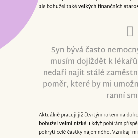
ale bohužel také
velkých finančních staros
Syn bývá často nemocný
musím dojíždět k lékařů
nedaří najít stálé zaměstn
poměr, které by mi umožn
ranní sm
Aktuálně pracuji již čtvrtým rokem na doh
bohužel velmi nízké
. I když pobírám přísp
pokrytí celé částky nájemného. Vznikají mi