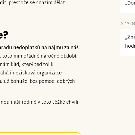
t, přestože se snažím dělat
„Dou
A 13.0
e?
„Zná
hodn
hradu nedoplatků na nájmu za náš
t toto mimořádně náročné období,
nám klid, který teď tolik
áhá i nezisková organizace
mu už bohužel bez pomoci dobrých
nou naší rodině v této těžké chvíli