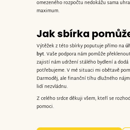
omezeného rozpočtu nedokážu sama uhradi
maximum.
Jak sbírka pomůž
Výtěžek z této sbírky poputuje přímo na
ú
byt
. Vaše podpora nám pomůže překlenou
zajistí nám udržení stálého bydlení a dodá 
potřebujeme. V mé situaci mi obětavě pom
Darmoděj, ale finanční tíhu dlužného náj
lidí nezvládnu.
Z celého srdce děkuji všem, kteří se rozhod
pomoci.