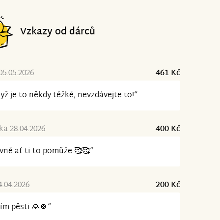
Vzkazy od dárců
05.05.2026
461 Kč
dyž je to někdy těžké, nevzdávejte to!“
a 28.04.2026
400 Kč
vně ať ti to pomůže 🥰🥰“
4.04.2026
200 Kč
ím pěsti 🙏🍀“