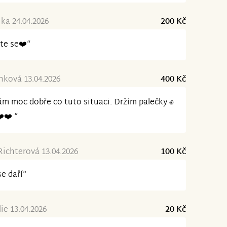
ka 24.04.2026
200 Kč
te se❤️“
nková 13.04.2026
400 Kč
m moc dobře co tuto situaci. Držím palečky ✊️
❤️❤️ “
ichterová 13.04.2026
100 Kč
se daří“
ie 13.04.2026
20 Kč