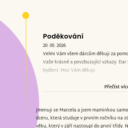
Poděkování
20. 05. 2026
Velmi Vám všem dárcům děkuji za pomoc
Vaše krásné a povzbuzující vzkazy. Da
bydlení. Moc Vám děkuji.
Přečíst víc
Jmenuji se Marcela a jsem maminkou samož
dceru, která studuje v prvním ročníku na s
věku, který v září nastoupí do první třídy. 