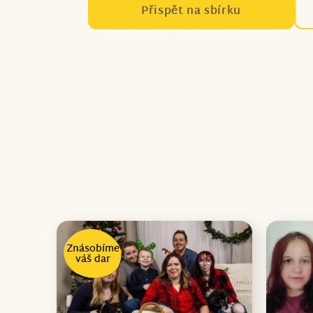
Přispět na sbírku
Znásobíme
váš dar