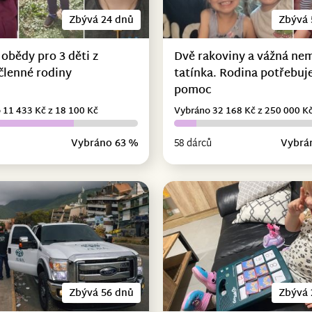
Zbývá 24 dnů
Zbývá 
 obědy pro 3 děti z
Dvě rakoviny a vážná ne
členné rodiny
tatínka. Rodina potřebuje
pomoc
 11 433 Kč z 18 100 Kč
Vybráno 32 168 Kč z 250 000 K
Vybráno 63 %
58 dárců
Vybrá
Zbývá 56 dnů
Zbývá 