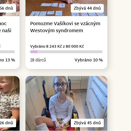
56 dnů
Zbývá 44 dnů
moc
Pomozme Vašíkovi se vzácným
 naši
Westovým syndromem
č
Vybráno 8 243 Kč z 80 000 Kč
no 13 %
28 dárců
Vybráno 10 %
26 dnů
Zbývá 45 dnů