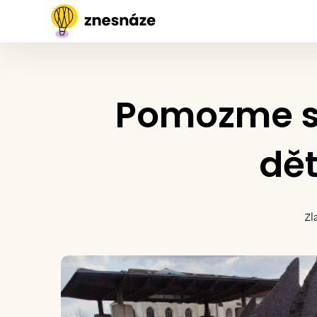
Pomozme sa
dě
Zl