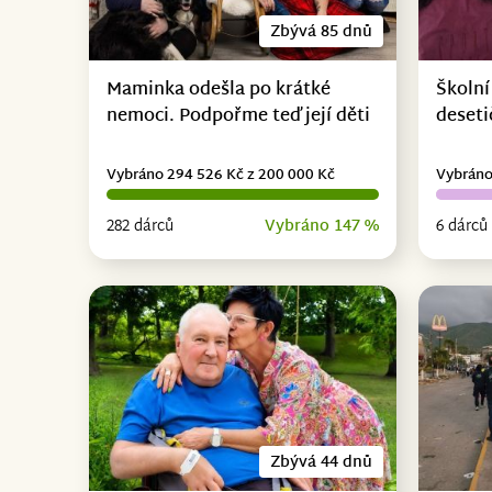
Zbývá 85 dnů
Maminka odešla po krátké
Školní
nemoci. Podpořme teď její děti
deseti
Vybráno 294 526 Kč z 200 000 Kč
Vybráno
282 dárců
Vybráno 147 %
6 dárců
Zbývá 44 dnů