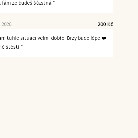
fám ze budeš šťastná “
4.2026
200 Kč
m tuhle situaci velmi dobře. Brzy bude lépe ❤️
ě štěstí “