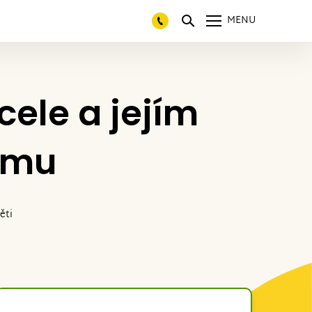
MENU
ele a jejím
jmu
ěti