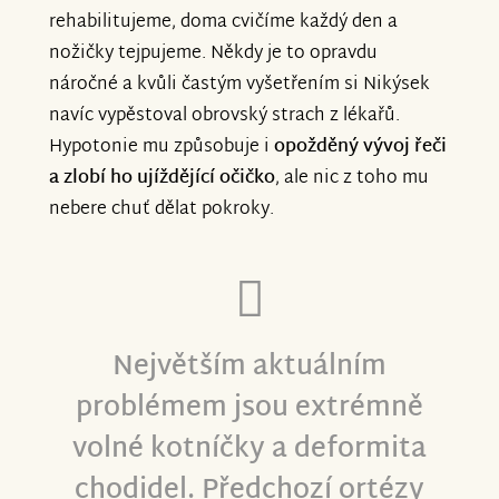
rehabilitujeme, doma cvičíme každý den a
nožičky tejpujeme. Někdy je to opravdu
náročné a kvůli častým vyšetřením si Nikýsek
navíc vypěstoval obrovský strach z lékařů.
Hypotonie mu způsobuje i
opožděný vývoj řeči
a zlobí ho ujíždějící očičko
, ale nic z toho mu
nebere chuť dělat pokroky.
Největším aktuálním
problémem jsou extrémně
volné kotníčky a deformita
chodidel. Předchozí ortézy