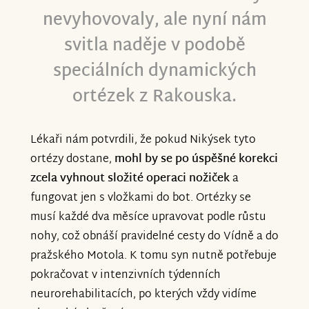
nevyhovovaly, ale nyní nám
svitla naděje v podobě
speciálních dynamických
ortézek z Rakouska.
Lékaři nám potvrdili, že pokud Nikýsek tyto
ortézy dostane,
mohl by se po úspěšné korekci
zcela vyhnout složité operaci nožiček
a
fungovat jen s vložkami do bot. Ortézky se
musí každé dva měsíce upravovat podle růstu
nohy, což obnáší pravidelné cesty do Vídně a do
pražského Motola. K tomu syn nutně potřebuje
pokračovat v intenzivních týdenních
neurorehabilitacích, po kterých vždy vidíme