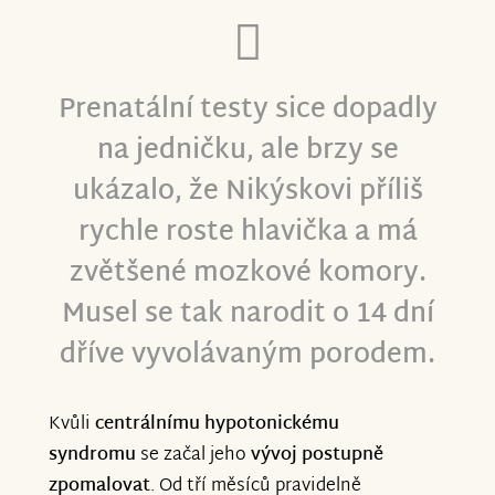
Prenatální testy sice dopadly
na jedničku, ale brzy se
ukázalo, že Nikýskovi příliš
rychle roste hlavička a má
zvětšené mozkové komory.
Musel se tak narodit o 14 dní
dříve vyvolávaným porodem.
Kvůli
centrálnímu hypotonickému
syndromu
se začal jeho
vývoj postupně
zpomalovat
. Od tří měsíců pravidelně