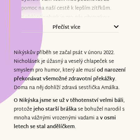
pomoc na naší cestě k lepším zítřkům.
Každý příspěvek je pro nás obrovskou
podporou a důkazem, že na to nejsme
Přečíst více
sami. Vaší pomoci si nesmírně vážíme.
Nikýskův příběh se začal psát v únoru 2022.
Aktuálně může Nikýsek úspěšně
Nicholásek je úžasný a veselý chlapeček se
pokračovat v intenzivních
smyslem pro humor, který ale musí
od narození
neurorehabilitacích a máme za sebou
překonávat všemožné zdravotní překážky
.
cestu do Vídně, kde se podařilo zaměření
Doma na něj dohlíží zdravá sestřička Amálka.
ortézek a bude následovat vyzvednutí a
upravování a další procesy.
O Nikýska jsme se už v těhotenství velmi báli
,
protože
jeho starší bráška
se bohužel narodil s
Děkujeme, že jste součástí naší cesty.
mnoha vážnými vrozenými vadami a
v osmi
letech se stal andělíčkem
.