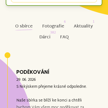
6
1
O sbírce
Fotografie
Aktuality
382
Dárci
FAQ
PODĚKOVÁNÍ
29. 06. 2026
S Nikýskem přejeme krásné odpoledne.
Naše sbírka se blíží ke konci a chtěli
bychom Vám všem moc poděkovat za