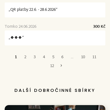
„QR platby 22.6. - 28.6.2026“
Tomko 24.06.2026
300 Kč
„🍀🍀🍀“
1
2
3
4
5
6
…
10
11
Poslední
12
DALŠÍ DOBROČINNÉ SBÍRKY