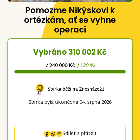
Pomozme Nikýskovi k
ortézkám, ať se vyhne
operaci
Vybráno 310 002 Kč
z 240 000 Kč
/ 129 %
Sbírka běží na Znesnáze21
Sbírka byla ukončena 04. srpna 2026
Sdílet s přáteli