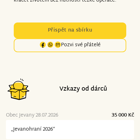
kráčet životem bez nutnosti těžké operace.
Přispět na sbírku
Pozvi své přátelé
Vzkazy od dárců
Obec Jevany 28.07.2026
35 000 Kč
„Jevanohraní 2026“