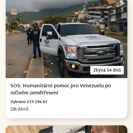
Zbývá 54 dnů
SOS: Humanitární pomoc pro Venezuelu po
ničivém zemětřesení
Vybráno 219 196 Kč
236 dárců