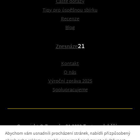
Časté dotazy
Tipy pro úspěšnou sbírku
Recenze
Blog
21
Znesnáze
Kontakt
O nás
Výroční zpráva 2025
Spolupracujeme
Copyright © Znesnáze21 2023
Tento web běží na
Abychom vám usnadnili procházení stránek, nabídli přizpůsobený
solidpixels.