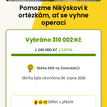
Pomozme Nikýskovi k
ortézkám, ať se vyhne
operaci
Vybráno 310 002 Kč
z 240 000 Kč
/ 129 %
Sbírka běží na Znesnáze21
Sbírka byla ukončena 04. srpna 2026
Sdílet s přáteli