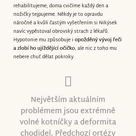
rehabilitujeme, doma cvičíme každý den a
nožičky tejpujeme. Někdy je to opravdu
náročné a kvůli častým vyšetřením si Nikýsek
navíc vypěstoval obrovský strach z lékařů.
Hypotonie mu způsobuje i
opožděný vývoj řeči
a zlobí ho ujíždějící očičko
, ale nic z toho mu
nebere chuť dělat pokroky.
Největším aktuálním
problémem jsou extrémně
volné kotníčky a deformita
chodidel. Předchozí ortézy