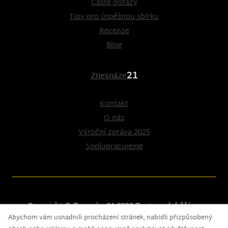
Časté dotazy
Tipy pro úspěšnou sbírku
Recenze
Blog
21
Znesnáze
Kontakt
O nás
Výroční zpráva 2025
Spolupracujeme
Copyright © Znesnáze21 2023
Tento web běží na
Abychom vám usnadnili procházení stránek, nabídli přizpůsobený
solidpixels.