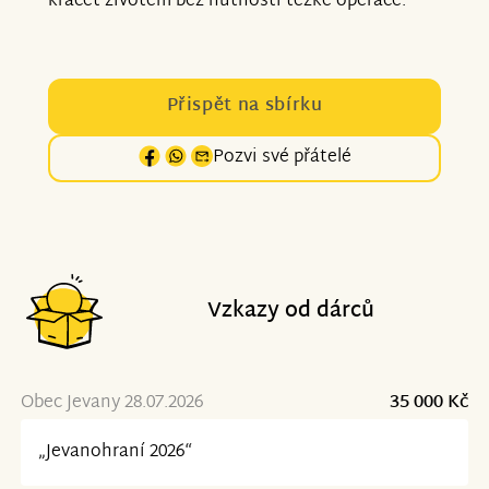
kráčet životem bez nutnosti těžké operace.
Přispět na sbírku
Pozvi své přátelé
Vzkazy od dárců
Obec Jevany 28.07.2026
35 000 Kč
„Jevanohraní 2026“