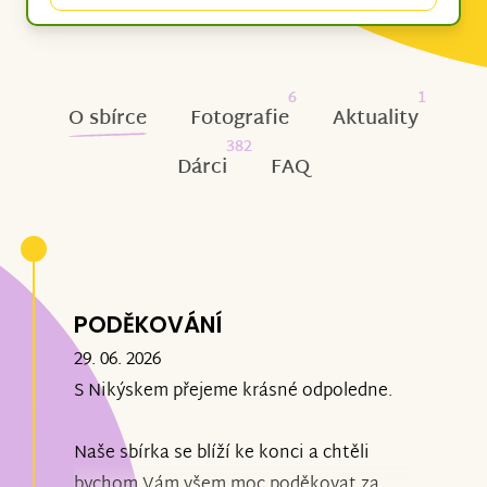
6
1
O sbírce
Fotografie
Aktuality
382
Dárci
FAQ
PODĚKOVÁNÍ
29. 06. 2026
S Nikýskem přejeme krásné odpoledne.
Naše sbírka se blíží ke konci a chtěli
bychom Vám všem moc poděkovat za