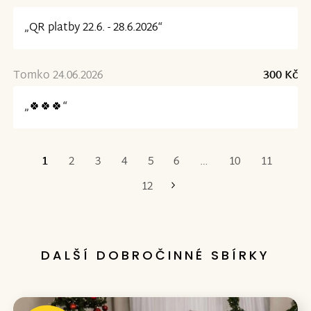
„QR platby 22.6. - 28.6.2026“
Tomko 24.06.2026
300 Kč
„🍀🍀🍀“
1
2
3
4
5
6
…
10
11
Poslední
12
DALŠÍ DOBROČINNÉ SBÍRKY