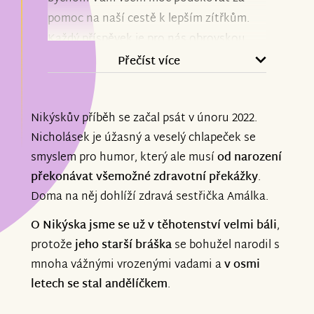
pomoc na naší cestě k lepším zítřkům.
Každý příspěvek je pro nás obrovskou
podporou a důkazem, že na to nejsme
Přečíst více
sami. Vaší pomoci si nesmírně vážíme.
Nikýskův příběh se začal psát v únoru 2022.
Aktuálně může Nikýsek úspěšně
Nicholásek je úžasný a veselý chlapeček se
pokračovat v intenzivních
smyslem pro humor, který ale musí
od narození
neurorehabilitacích a máme za sebou
překonávat všemožné zdravotní překážky
.
cestu do Vídně, kde se podařilo zaměření
Doma na něj dohlíží zdravá sestřička Amálka.
ortézek a bude následovat vyzvednutí a
upravování a další procesy.
O Nikýska jsme se už v těhotenství velmi báli
,
protože
jeho starší bráška
se bohužel narodil s
Děkujeme, že jste součástí naší cesty.
mnoha vážnými vrozenými vadami a
v osmi
letech se stal andělíčkem
.