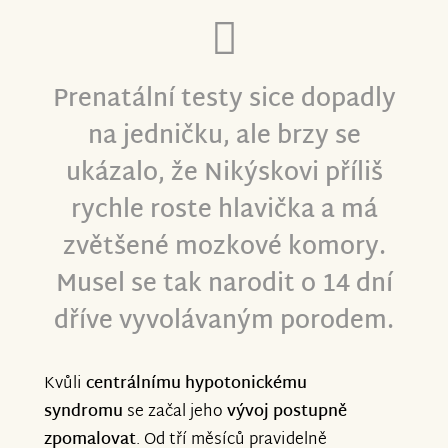
Prenatální testy sice dopadly
na jedničku, ale brzy se
ukázalo, že Nikýskovi příliš
rychle roste hlavička a má
zvětšené mozkové komory.
Musel se tak narodit o 14 dní
dříve vyvolávaným porodem.
Kvůli
centrálnímu hypotonickému
syndromu
se začal jeho
vývoj postupně
zpomalovat
. Od tří měsíců pravidelně