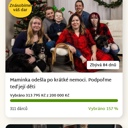
Znásobíme
váš dar
Zbývá 84 dnů
Maminka odešla po krátké nemoci. Podpořme
teď její děti
Vybráno 313 795 Kč z 200 000 Kč
311 dárců
Vybráno 157 %