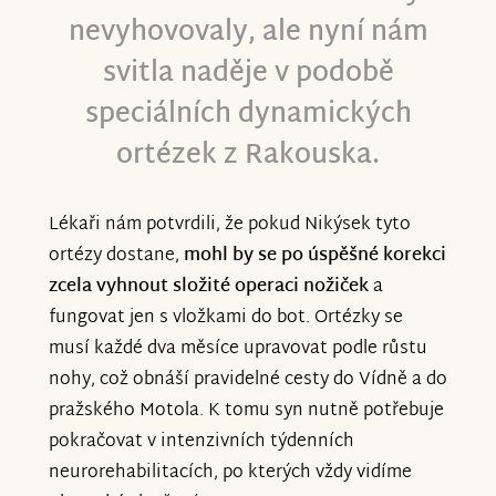
nevyhovovaly, ale nyní nám
svitla naděje v podobě
speciálních dynamických
ortézek z Rakouska.
Lékaři nám potvrdili, že pokud Nikýsek tyto
ortézy dostane,
mohl by se po úspěšné korekci
zcela vyhnout složité operaci nožiček
a
fungovat jen s vložkami do bot. Ortézky se
musí každé dva měsíce upravovat podle růstu
nohy, což obnáší pravidelné cesty do Vídně a do
pražského Motola. K tomu syn nutně potřebuje
pokračovat v intenzivních týdenních
neurorehabilitacích, po kterých vždy vidíme