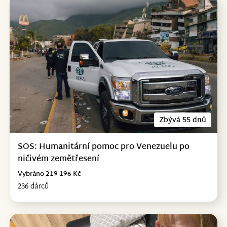
Zbývá 55 dnů
SOS: Humanitární pomoc pro Venezuelu po
ničivém zemětřesení
Vybráno 219 196 Kč
236 dárců