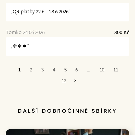
„QR platby 22.6. - 28.6.2026“
Tomko 24.06.2026
300 Kč
„🍀🍀🍀“
1
2
3
4
5
6
…
10
11
Poslední
12
DALŠÍ DOBROČINNÉ SBÍRKY