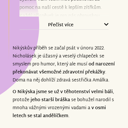
pomoc na naší cestě k lepším zítřkům.
Každý příspěvek je pro nás obrovskou
podporou a důkazem, že na to nejsme
Přečíst více
sami. Vaší pomoci si nesmírně vážíme.
Nikýskův příběh se začal psát v únoru 2022.
Aktuálně může Nikýsek úspěšně
Nicholásek je úžasný a veselý chlapeček se
pokračovat v intenzivních
smyslem pro humor, který ale musí
od narození
neurorehabilitacích a máme za sebou
překonávat všemožné zdravotní překážky
.
cestu do Vídně, kde se podařilo zaměření
Doma na něj dohlíží zdravá sestřička Amálka.
ortézek a bude následovat vyzvednutí a
upravování a další procesy.
O Nikýska jsme se už v těhotenství velmi báli
,
protože
jeho starší bráška
se bohužel narodil s
Děkujeme, že jste součástí naší cesty.
mnoha vážnými vrozenými vadami a
v osmi
letech se stal andělíčkem
.