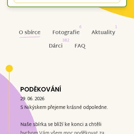
6
1
O sbírce
Fotografie
Aktuality
382
Dárci
FAQ
PODĚKOVÁNÍ
29. 06. 2026
S Nikýskem přejeme krásné odpoledne.
Naše sbírka se blíží ke konci a chtěli
bychom Vám všem moc poděkovat za