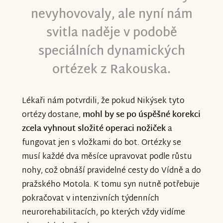
nevyhovovaly, ale nyní nám
svitla naděje v podobě
speciálních dynamických
ortézek z Rakouska.
Lékaři nám potvrdili, že pokud Nikýsek tyto
ortézy dostane,
mohl by se po úspěšné korekci
zcela vyhnout složité operaci nožiček
a
fungovat jen s vložkami do bot. Ortézky se
musí každé dva měsíce upravovat podle růstu
nohy, což obnáší pravidelné cesty do Vídně a do
pražského Motola. K tomu syn nutně potřebuje
pokračovat v intenzivních týdenních
neurorehabilitacích, po kterých vždy vidíme