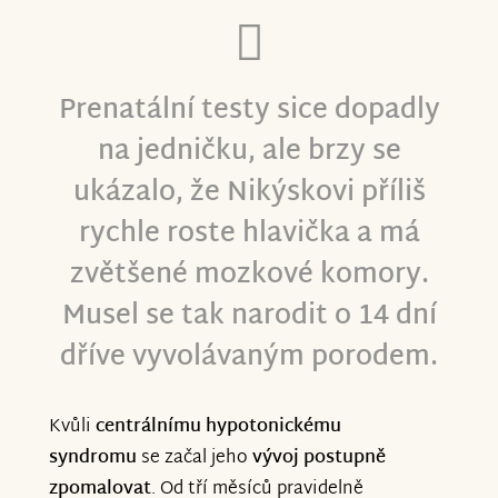
Prenatální testy sice dopadly
na jedničku, ale brzy se
ukázalo, že Nikýskovi příliš
rychle roste hlavička a má
zvětšené mozkové komory.
Musel se tak narodit o 14 dní
dříve vyvolávaným porodem.
Kvůli
centrálnímu hypotonickému
syndromu
se začal jeho
vývoj postupně
zpomalovat
. Od tří měsíců pravidelně