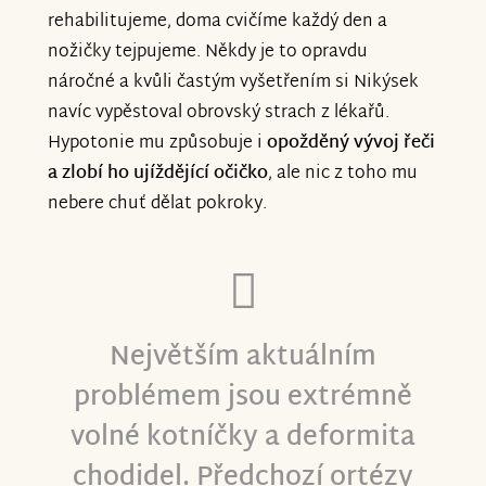
rehabilitujeme, doma cvičíme každý den a
nožičky tejpujeme. Někdy je to opravdu
náročné a kvůli častým vyšetřením si Nikýsek
navíc vypěstoval obrovský strach z lékařů.
Hypotonie mu způsobuje i
opožděný vývoj řeči
a zlobí ho ujíždějící očičko
, ale nic z toho mu
nebere chuť dělat pokroky.
Největším aktuálním
problémem jsou extrémně
volné kotníčky a deformita
chodidel. Předchozí ortézy