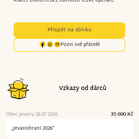
kráčet životem bez nutnosti těžké operace.
Přispět na sbírku
Pozvi své přátelé
Vzkazy od dárců
Obec Jevany 28.07.2026
35 000 Kč
„Jevanohraní 2026“