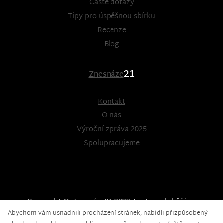
Časté dotazy
Tipy pro úspěšnou sbírku
Recenze
Blog
21
Znesnáze
Kontakt
O nás
Výroční zpráva 2025
Spolupracujeme
Copyright © Znesnáze21 2023
Tento web běží na
Abychom vám usnadnili procházení stránek, nabídli přizpůsobený
solidpixels.