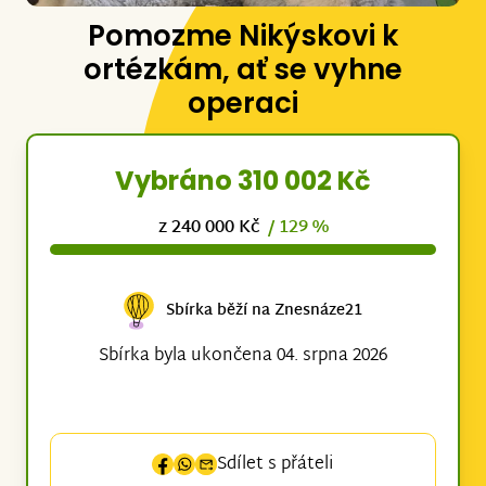
Pomozme Nikýskovi k
ortézkám, ať se vyhne
operaci
Vybráno 310 002 Kč
z 240 000 Kč
/ 129 %
Sbírka běží na Znesnáze21
Sbírka byla ukončena 04. srpna 2026
Sdílet s přáteli