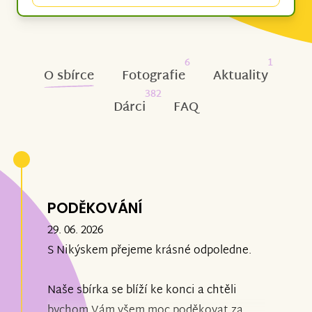
6
1
O sbírce
Fotografie
Aktuality
382
Dárci
FAQ
PODĚKOVÁNÍ
29. 06. 2026
S Nikýskem přejeme krásné odpoledne.
Naše sbírka se blíží ke konci a chtěli
bychom Vám všem moc poděkovat za