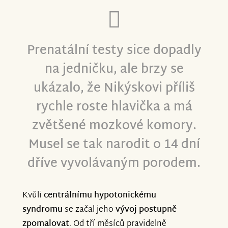
Prenatální testy sice dopadly
na jedničku, ale brzy se
ukázalo, že Nikýskovi příliš
rychle roste hlavička a má
zvětšené mozkové komory.
Musel se tak narodit o 14 dní
dříve vyvolávaným porodem.
Kvůli
centrálnímu hypotonickému
syndromu
se začal jeho
vývoj postupně
zpomalovat
. Od tří měsíců pravidelně