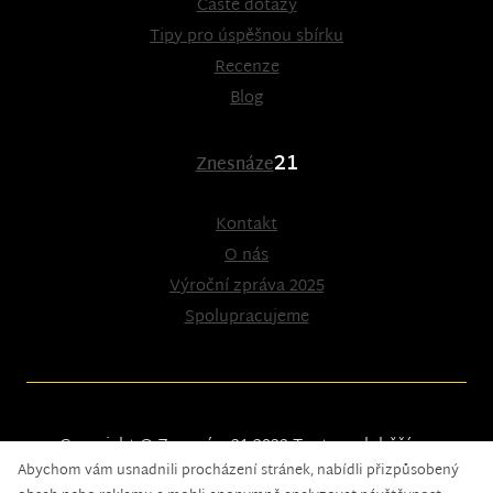
Časté dotazy
Tipy pro úspěšnou sbírku
Recenze
Blog
21
Znesnáze
Kontakt
O nás
Výroční zpráva 2025
Spolupracujeme
Copyright © Znesnáze21 2023
Tento web běží na
Abychom vám usnadnili procházení stránek, nabídli přizpůsobený
solidpixels.