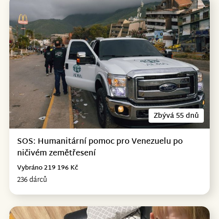
Zbývá 55 dnů
SOS: Humanitární pomoc pro Venezuelu po
ničivém zemětřesení
Vybráno 219 196 Kč
236 dárců