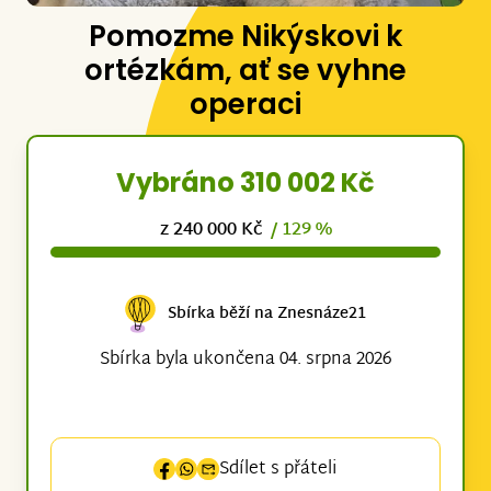
Pomozme Nikýskovi k
ortézkám, ať se vyhne
operaci
Vybráno 310 002 Kč
z 240 000 Kč
/ 129 %
Sbírka běží na Znesnáze21
Sbírka byla ukončena 04. srpna 2026
Sdílet s přáteli