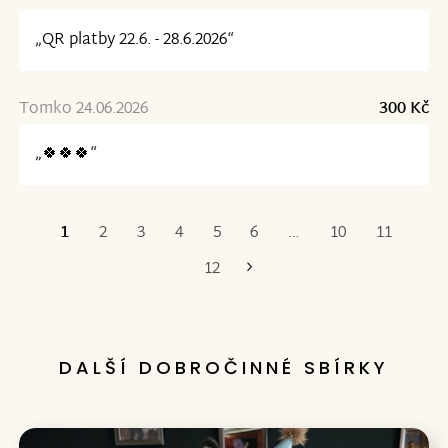
„QR platby 22.6. - 28.6.2026“
Tomko 24.06.2026
300 Kč
„🍀🍀🍀“
1
2
3
4
5
6
…
10
11
Poslední
12
DALŠÍ DOBROČINNÉ SBÍRKY