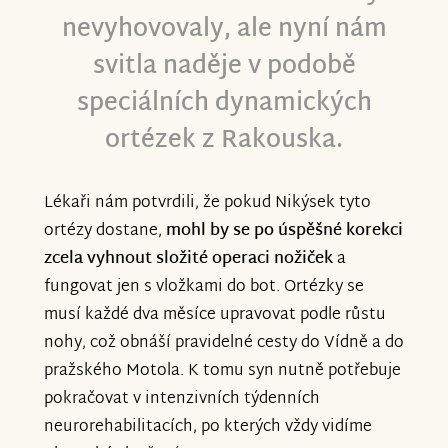
nevyhovovaly, ale nyní nám
svitla naděje v podobě
speciálních dynamických
ortézek z Rakouska.
Lékaři nám potvrdili, že pokud Nikýsek tyto
ortézy dostane,
mohl by se po úspěšné korekci
zcela vyhnout složité operaci nožiček
a
fungovat jen s vložkami do bot. Ortézky se
musí každé dva měsíce upravovat podle růstu
nohy, což obnáší pravidelné cesty do Vídně a do
pražského Motola. K tomu syn nutně potřebuje
pokračovat v intenzivních týdenních
neurorehabilitacích, po kterých vždy vidíme