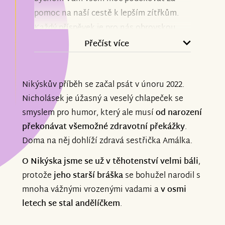
pomoc na naší cestě k lepším zítřkům.
Každý příspěvek je pro nás obrovskou
podporou a důkazem, že na to nejsme
Přečíst více
sami. Vaší pomoci si nesmírně vážíme.
Nikýskův příběh se začal psát v únoru 2022.
Aktuálně může Nikýsek úspěšně
Nicholásek je úžasný a veselý chlapeček se
pokračovat v intenzivních
smyslem pro humor, který ale musí
od narození
neurorehabilitacích a máme za sebou
překonávat všemožné zdravotní překážky
.
cestu do Vídně, kde se podařilo zaměření
Doma na něj dohlíží zdravá sestřička Amálka.
ortézek a bude následovat vyzvednutí a
upravování a další procesy.
O Nikýska jsme se už v těhotenství velmi báli
,
protože
jeho starší bráška
se bohužel narodil s
Děkujeme, že jste součástí naší cesty.
mnoha vážnými vrozenými vadami a
v osmi
letech se stal andělíčkem
.