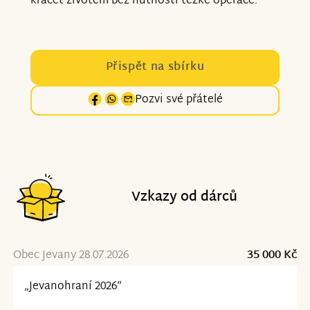
kráčet životem bez nutnosti těžké operace.
Přispět na sbírku
Pozvi své přátelé
Vzkazy od dárců
Obec Jevany 28.07.2026
35 000 Kč
„Jevanohraní 2026“