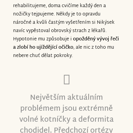
rehabilitujeme, doma cvičíme každý den a
nožičky tejpujeme. Někdy je to opravdu
náročné a kvůli častým vyšetřením si Nikýsek
navíc vypěstoval obrovský strach z lékařů.
Hypotonie mu způsobuje i
opožděný vývoj řeči
a zlobí ho ujíždějící očičko
, ale nic z toho mu
nebere chuť dělat pokroky.
Největším aktuálním
problémem jsou extrémně
volné kotníčky a deformita
chodidel. Předchozí ortézy