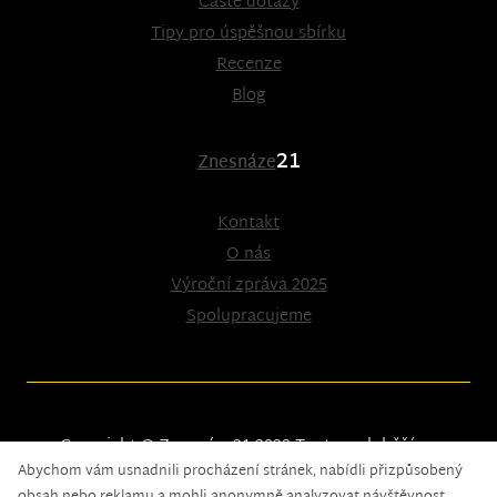
Časté dotazy
Tipy pro úspěšnou sbírku
Recenze
Blog
21
Znesnáze
Kontakt
O nás
Výroční zpráva 2025
Spolupracujeme
Copyright © Znesnáze21 2023
Tento web běží na
Abychom vám usnadnili procházení stránek, nabídli přizpůsobený
solidpixels.
obsah nebo reklamu a mohli anonymně analyzovat návštěvnost,