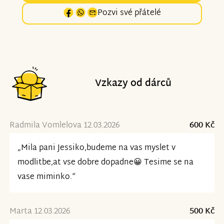
Pozvi své přátelé
Vzkazy od dárců
Radmila Vomlelova 12.03.2026
600 Kč
„Mila pani Jessiko,budeme na vas myslet v
modlitbe,at vse dobre dopadne😀 Tesime se na
vase miminko.“
Marta 12.03.2026
500 Kč