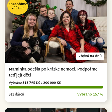
Znásobíme
váš dar
Zbývá 84 dnů
Maminka odešla po krátké nemoci. Podpořme
teď její děti
Vybráno 313 795 Kč z 200 000 Kč
311 dárců
Vybráno 157 %