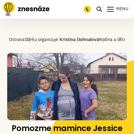
MENU
Ostrava
Sbírku organizuje
Kristina Dohnalová
Rodina a děti
Pomozme mamince Jessice