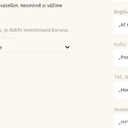
vatelům. Nesmírně si vážíme
Bogdan
„Ať 
, je dobře investovaná koruna.
 přínos.
Kulíci
e
ý jsme sami jako rodiče
„Pro
 téměř dva roky", slovy
Toš. 1
 terapie
je, a i nadále bude
„Hod
čkovými vědci z oboru genetiky a
rým tak dáváme šanci na
Anonym
„???