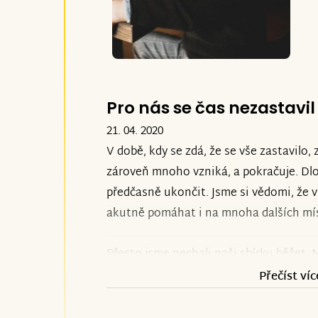
"Podporu výzkumu vnímáme jako další z
pomoci mnoha lidem s různým onemocn
léčbu", slovy spoluzakladatelky Asocia
Tento způsob podpory, který v budoucnu
vnímáme v Čechách jako
velmi často 
Pro nás se čas nezastavil
Jsme
první neziskovka
svého druhu, kte
21. 04. 2020
hranice a mýty. Děkujeme, že jste na té
V době, kdy se zdá, že se vše zastavilo
nevzdáme, Oli nám to totiž nedovolí!
zároveň mnoho vzniká, a pokračuje. Dlo
předčasně ukončit. Jsme si vědomi, že 
Lenka & Rado @ Oli
akutně pomáhat i na mnoha dalších mí
Přesto jsme nechali naši sbírku běžet.
N
započatý výzkum
.
Je třeba ho udržet,
Přečíst víc
našim dětem ubíhá čas.