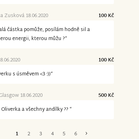
a Zusková 18.06.2020
100 Kč
alá částka pomůže, posílám hodně sil a
erou energii, kterou můžu ?“
18.06.2020
100 Kč
verku s úsměvem <3 :))“
Glasgow 18.06.2020
500 Kč
 Oliverka a všechny andílky ?? “
1
2
3
4
5
6