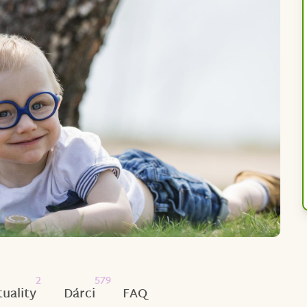
2
579
tuality
Dárci
FAQ