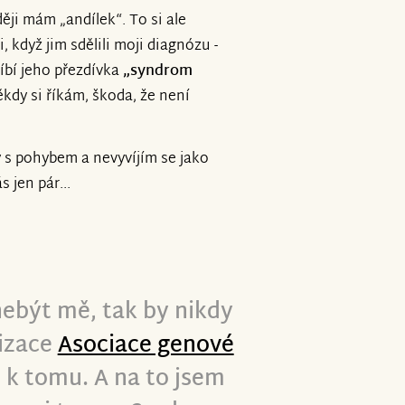
ději mám „andílek“. To si ale
, když jim sdělili moji diagnózu -
íbí jeho přezdívka
„syndrom
ed ukončením sbírky zavolali z
ěkdy si říkám, škoda, že není
í, které jsme moc rádi využili.
 na 65% z cílové částky. Máme
Mnoho dalších plánovaných akcí
 s pohybem a nevyvíjím se jako
a další rok.
Tato sbírka je jedna
 jen pár...
pět k roční cílové sumě 1mil Kč
kých nemocí.
li výši. Každá koruna, každé
 nebýt mě, tak by nikdy
e ohromně pomoci. Srdečně
to dnech.
nizace
Asociace genové
e k tomu. A na to jsem
 A tak vám všem přejeme