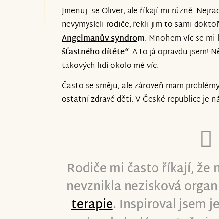
Jmenuji se Oliver, ale říkají mi různě. Nejra
Prodloužení sbírky o dalších 60 dní.
nevymysleli rodiče, řekli jim to sami doktoři
Angelmanův syndro
m
. Mnohem víc se mi l
Máme velikou radost, že nám dva dny př
šťastného dítěte“
. A to já opravdu jsem! N
znesnáze21 a nabídli možnost prodloužen
takových lidí okolo mě víc.
Dva dny před původním ukončením jsme
teď dalších 60 dní na dosáhnutí 100%. 
Často se směju, ale zároveň mám problémy
budeme nucení zrušit nebo přesunout n
ostatní zdravé děti. V České republice je nás
z nejlepších možností, jak přesto přis
na udržení výzkumu vzácných genetic
A proto vás žádáme o příspěvek v jakéko
Rodiče mi často říkají, že
sdílení, každá zmínka se počítá a můž
děkujeme všem, kteří pomáhají i v těch
nevznikla nezisková orga
terapie
. Inspiroval jsem j
Nyní není lehká doba pro nikoho z nás.