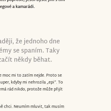
těl poprosit, jestli byste jim s tím
legové a kamarádi.
ději, že jednoho dne
émy se spaním. Taky
ačít někdy běhat.
e moc mi to zatím nejde. Proto se
uper, kdyby mi nehrozila „epi“. To
nemá rád nikdo, protože může přijít
tně chci. Neumím mluvit, tak musím