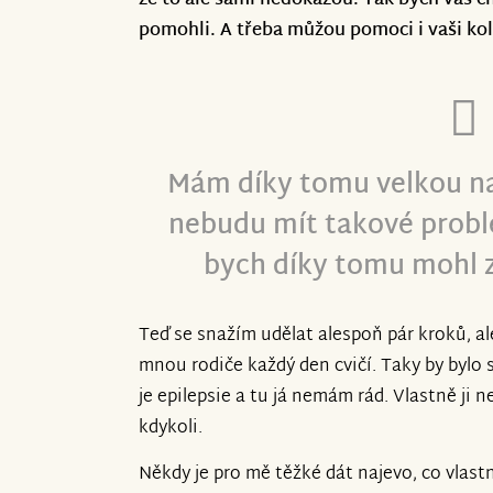
že to ale sami nedokážou.
Tak bych vás ch
pomohli. A třeba můžou pomoci i vaši ko
Mám díky tomu velkou na
nebudu mít takové probl
bych díky tomu mohl z
Teď se snažím udělat alespoň pár kroků, al
mnou rodiče každý den cvičí. Taky by bylo s
je epilepsie a tu já nemám rád. Vlastně ji 
kdykoli.
Někdy je pro mě těžké dát najevo, co vlas