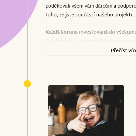
poděkovali všem vám dárcům a podporo
toho, že jste součástí našeho projektu.
Každá koruna investovaná do výzkumu
Každé bádání má pro lidstvo význam a
Přečíst víc
"Jsme neskutečně rádi, že výzkum, kter
iniciovali, se nám daří držet na živu již
zakladatele Asociace Rada Hajgajdy.
Nezisková organizace
Asociace genové
působit jako spojovací článek mezi špi
pacienty se vzácným onemocněním, kte
důstojnější a kvalitnější život.