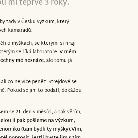
ou mi teprve 3 roky.
itivní mysl.
by tady v Česku výzkum, který
ých kamarádů.
ěh o myškách, se kterými si hrají
kterým se říká laboratoře.
V mém
všechny mé nesnáze
, ale tomu já
nali co nejvíce peněz. Strejdové se
 mě. Pokud se jim to podaří, dokážou
sem se 21. den v měsíci, a tak věřím,
 Celou ji pak pošleme na výzkum,
genomiku
(tam bydlí ty myšky).Vím,