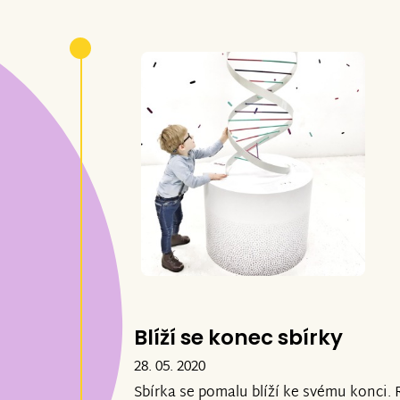
Blíží se konec sbírky
28. 05. 2020
Sbírka se pomalu blíží ke svému konci.