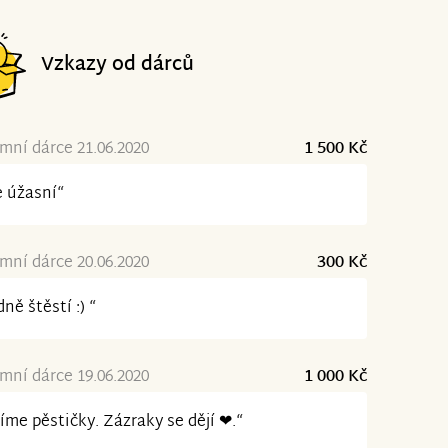
Vzkazy od dárců
ní dárce 21.06.2020
1 500 Kč
e úžasní“
ní dárce 20.06.2020
300 Kč
ně štěstí :) “
ní dárce 19.06.2020
1 000 Kč
íme pěstičky. Zázraky se dějí ❤.“