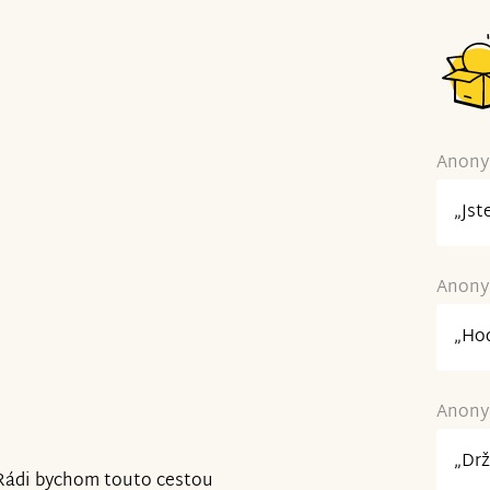
Anonym
„Jst
Anonym
„Hod
Anonym
„Drž
 Rádi bychom touto cestou