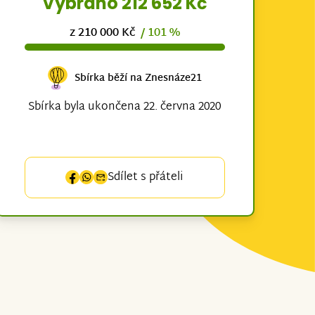
Vybráno 212 652 Kč
z 210 000 Kč
/ 101 %
Sbírka běží na Znesnáze21
Sbírka byla ukončena 22. června 2020
Sdílet s přáteli