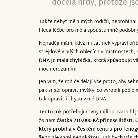
docela hrdý, protože js
především pevné zdraví, mnoho sil a poz
Lenka & Rado @ Oli
Takže nebýt mě a mých rodičů, neprobíhal 
hledá léčbu pro mě a spoustu mně podobn
Nejraději mám, když mi tatínek vypráví příb
strejdové v bílých oblecích v místnostech, 
DNA je malá chybička, která způsobuje 
moc nerozumím.
Jen vím, že rodiče dělají vše proto, aby seh
pak snaží opravit myšky, co vyrobili podle
tak opravit i chybu v mé DNA.
Tento rok potřebují rovný milion. Narodil j
že nám
částka 210.000 Kč přinese štěstí.
který probíhá v
Českém centru pro feno