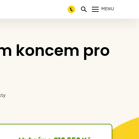
MENU
ým koncem pro
kty