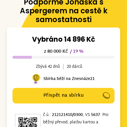
Podpořme Jonáška s
Aspergerem na cestě k
samostatnosti
Vybráno 14 896 Kč
z 80 000 Kč
/ 19 %
Zbývá 42 dnů
20 dárců
Sbírka běží na Znesnáze21
Přispět na sbírku
č.ú.:
212121410/0300
, VS
5637
. Pro
běžný převod, platbu kartou a