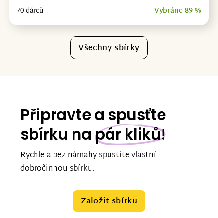
70 dárců
Vybráno 89 %
Všechny sbírky
Připravte a spusťte
sbírku na
pár kliků!
Rychle a bez námahy spustíte vlastní
dobročinnou sbírku.
Založit sbírku