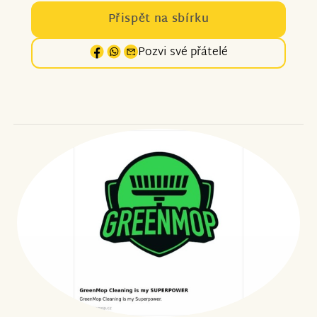
Přispět na sbírku
Pozvi své přátelé