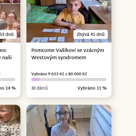
53 dnů
Zbývá 41 dnů
moc
Pomozme Vašíkovi se vzácným
 naši
Westovým syndromem
č
Vybráno 9 033 Kč z 80 000 Kč
no 14 %
30 dárců
Vybráno 11 %