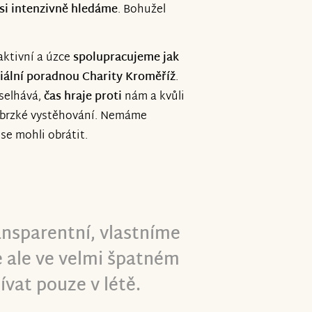
 si intenzivně hledáme
. Bohužel
aktivní a úzce
spolupracujeme jak
ociální poradnou Charity Kroměříž
.
 selhává,
čas hraje proti
nám a kvůli
í brzké vystěhování. Nemáme
se mohli obrátit.
nsparentní, vlastníme
e ale ve velmi špatném
žívat pouze v létě.