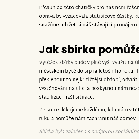
Přesun do této chatičky pro nás není řešení
oprava by vyžadovala statisícové částky, k
snažíme udržet si náš stávající pronájem
.
Jak sbírka pomůž
Výtěžek sbírky bude v plné výši využit na
ú
městském bytě
do srpna letošního roku.
překlenout to nejkritičtější období, odvrá
vystěhování na ulici a poskytnou nám nez
stabilizaci naší situace.
Ze srdce děkujeme každému, kdo nám v té
ruku a pomůže nám zachránit náš domov.
Sbírka byla založena s podporou sociálníh