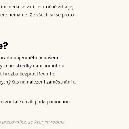
m, nedá se v ní celoročně žít a její
teré nemáme. Ze všech sil se proto
e?
hradu nájemného v našem
 Tyto prostředky nám pomohou
tit hrozbu bezprostředního
bytný čas na nalezení zaměstnání a
to zoufalé chvíli podá pomocnou
o pracovníka, se kterým rodina