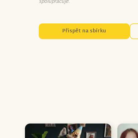
spolupracuje.
Přispět na sbírku