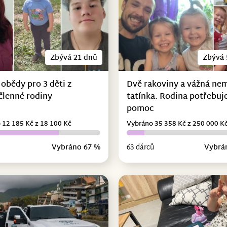
Zbývá 21 dnů
Zbývá 
 obědy pro 3 děti z
Dvě rakoviny a vážná ne
členné rodiny
tatínka. Rodina potřebuje
pomoc
 12 185 Kč z 18 100 Kč
Vybráno 35 358 Kč z 250 000 K
Vybráno 67 %
63 dárců
Vybrá