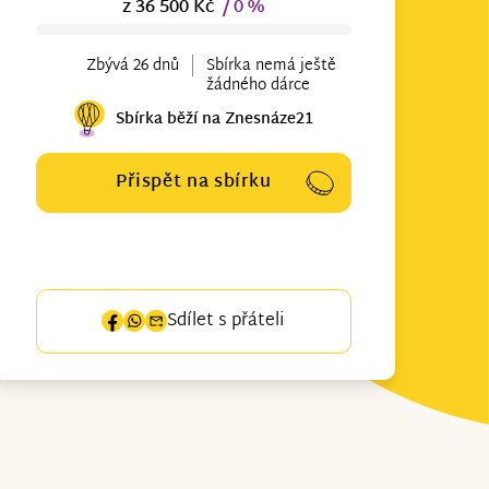
z 36 500 Kč
/ 0 %
Zbývá 26 dnů
Sbírka nemá ještě
žádného dárce
Sbírka běží na Znesnáze21
Přispět na sbírku
Sdílet s přáteli