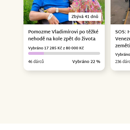
Zbývá 41 dnů
Pomozme Vladimírovi po těžké
SOS: 
nehodě na kole zpět do života
Venez
zemět
Vybráno 17 285 Kč z 80 000 Kč
Vybráno
46 dárců
Vybráno 22 %
236 dár