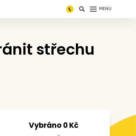
MENU
ánit střechu
Vybráno 0 Kč