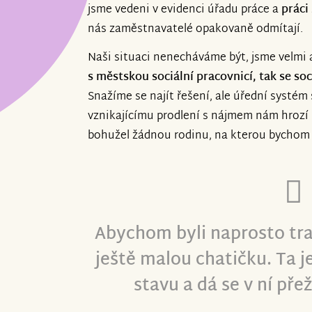
jsme vedeni v evidenci úřadu práce a
práci
nás zaměstnavatelé opakovaně odmítají.
Naši situaci nenecháváme být, jsme velmi 
s městskou sociální pracovnicí, tak se s
Snažíme se najít řešení, ale úřední systém
vznikajícímu prodlení s nájmem nám hroz
bohužel žádnou rodinu, na kterou bychom 
Abychom byli naprosto tra
ještě malou chatičku. Ta j
stavu a dá se v ní pře