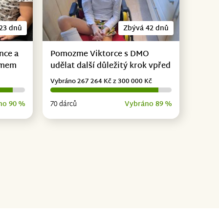
23 dnů
Zbývá 42 dnů
nce a
Pomozme Viktorce s DMO
omem
udělat další důležitý krok vpřed
Vybráno 267 264 Kč z 300 000 Kč
no 90 %
70 dárců
Vybráno 89 %