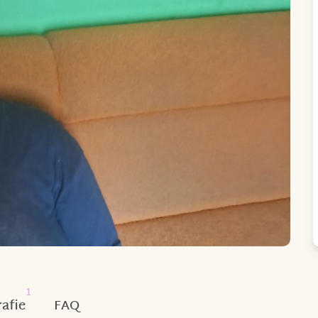
1
afie
FAQ