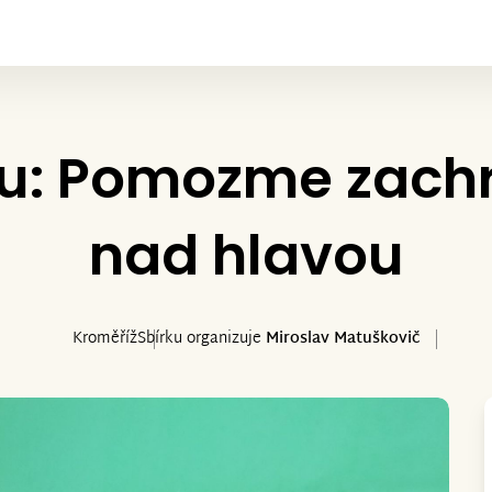
u: Pomozme zachr
nad hlavou
Kroměříž
Sbírku organizuje
Miroslav Matuškovič