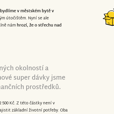
t bydlíme v městském bytě v
ným útočištěm. Nyní se ale
eálně nám
hrozí, že o střechu nad
ných okolností a
ové super dávky jsme
inančních prostředků.
 500 Kč. Z této částky není v
ajistit základní životní potřeby. Oba