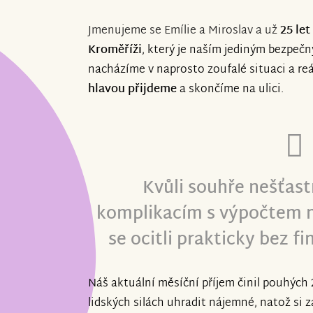
Jmenujeme se Emílie a Miroslav a už
25 le
Kroměříži
, který je naším jediným bezpeč
nacházíme v naprosto zoufalé situaci a r
hlavou přijdeme
a skončíme na ulici.
Kvůli souhře nešťast
komplikacím s výpočtem n
se ocitli prakticky bez f
Náš aktuální měsíční příjem činil pouhých 2
lidských silách uhradit nájemné, natož si z