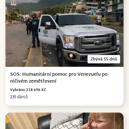
Zbývá 55 dnů
SOS: Humanitární pomoc pro Venezuelu po
ničivém zemětřesení
Vybráno 218 696 Kč
235 dárců