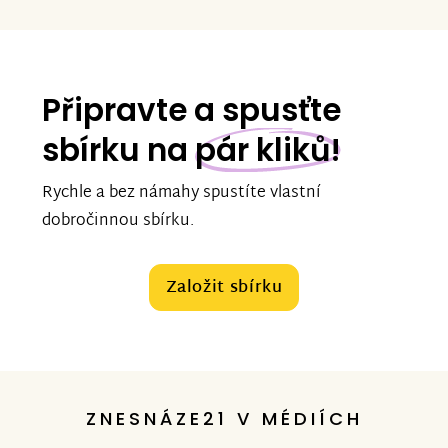
Připravte a spusťte
sbírku na
pár kliků!
Rychle a bez námahy spustíte vlastní
dobročinnou sbírku.
Založit sbírku
ZNESNÁZE21 V MÉDIÍCH