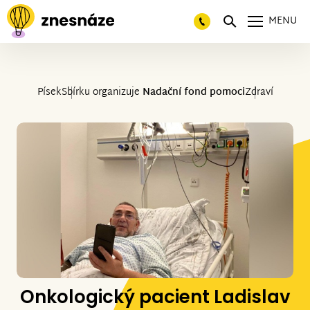
MENU
Písek
Sbírku organizuje
Nadační fond pomoci
Zdraví
Onkologický pacient Ladislav