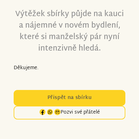
Výtěžek sbírky půjde na kauci
a nájemné v novém bydlení,
které si manželský pár nyní
intenzivně hledá.
Děkujeme.
Přispět na sbírku
Pozvi své přátelé