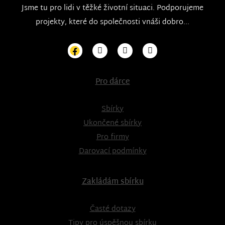
Jsme tu pro lidi v těžké životní situaci. Podporujeme
projekty, které do společnosti vnáši dobro...
Pro dárce
Sbírky
Ukončené sbírky
Pro firmy
Darovací podmínky
Zakládám sbírku
Časté dotazy
Tipy pro úspěšnou sbírku