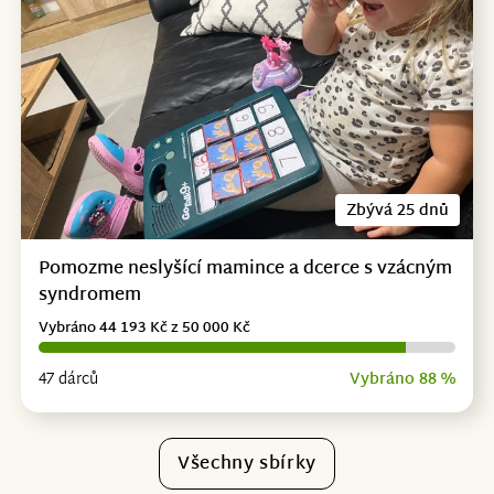
Zbývá 25 dnů
Pomozme neslyšící mamince a dcerce s vzácným
syndromem
Vybráno 44 193 Kč z 50 000 Kč
47 dárců
Vybráno 88 %
Všechny sbírky