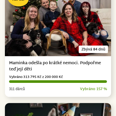
Zbývá 84 dnů
Maminka odešla po krátké nemoci. Podpořme
teď její děti
Vybráno 313 795 Kč z 200 000 Kč
311 dárců
Vybráno 157 %