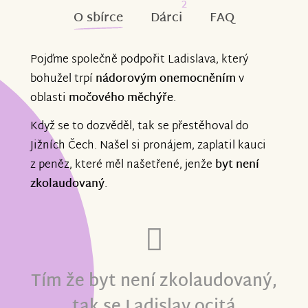
2
O sbírce
Dárci
FAQ
Pojďme společně podpořit Ladislava, který
bohužel trpí
nádorovým onemocněním
v
oblasti
močového měchýře
.
Když se to dozvěděl, tak se přestěhoval do
Jižních Čech. Našel si pronájem, zaplatil kauci
z peněz, které měl našetřené, jenže
byt není
zkolaudovaný
.
Tím že byt není zkolaudovaný,
tak se Ladislav ocitá