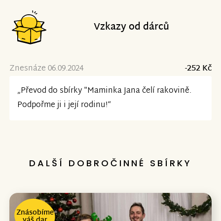
Vzkazy od dárců
Znesnáze 06.09.2024
-252 Kč
„Převod do sbírky "Maminka Jana čelí rakovině.
Podpořme ji i její rodinu!“
DALŠÍ DOBROČINNÉ SBÍRKY
Znásobíme
váš dar