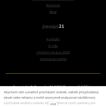
Recenze
Blog
21
Znesnáze
Kontakt
O nás
Výroční zpráva 2025
Spolupracujeme
Copyright © Znesnáze21 2023
Tento web běží na
Abychom vám usnadnili procházení stránek, nabídli přizpůsobený
solidpixels.
obsah nebo reklamu a mohli anonymně analyzovat návštěvnost,
využíváme soubory cookies, které sdílíme se svými partnery pro
více