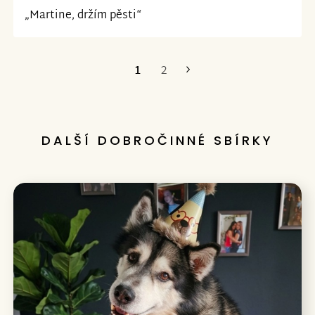
„Martine, držím pěsti“
1
2
Poslední
DALŠÍ DOBROČINNÉ SBÍRKY