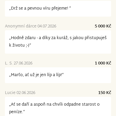
„Drž se a pevnou víru přejeme! “
Anonymní dárce 04.07.2026
5 000 Kč
„Hodně zdaru - a díky za kuráž, s jakou přistupuješ
k životu ;-)“
L. S. 27.06.2026
1 000 Kč
„Marťo, ať už je jen líp a líp!“
Lucie 02.06.2026
150 Kč
„Ať se daří a aspoň na chvíli odpadne starost o
peníze.“