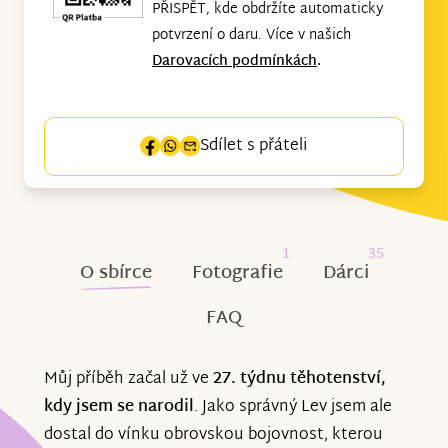
PŘISPĚT, kde obdržíte automaticky
potvrzení o daru. Více v našich
Darovacích podmínkách
.
Sdílet s přáteli
1
35
O sbírce
Fotografie
Dárci
FAQ
Můj příběh začal už ve
27. týdnu těhotenství,
kdy jsem se narodil
. Jako správný Lev jsem ale
dostal do vínku obrovskou bojovnost, kterou