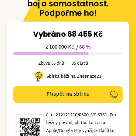
boj o samostatnost.
Podpořme ho!
Vybráno 68 455 Kč
z 100 000 Kč
/ 68 %
Zbývá 53 dnů
35 dárců
Sbírka běží na Znesnáze21
Přispět na sbírku
č.ú.:
212121410/0300
, VS
5351
. Pro
běžný převod, platbu kartou a
Apple/Google Pay využijte tlačítko