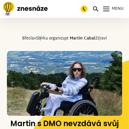
MENU
Břeclav
Sbírku organizuje
Martin Cabal
Zdraví
Martin s DMO nevzdává svůj