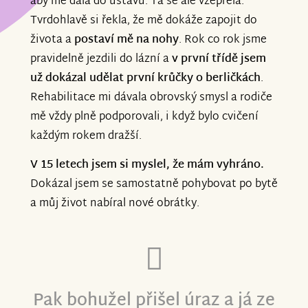
aby mě dala do ústavu. Ta se ale vzepřela.
Tvrdohlavě si řekla, že mě dokáže zapojit do
života a
postaví mě na nohy
. Rok co rok jsme
pravidelně jezdili do lázní a
v první třídě jsem
už dokázal udělat první krůčky o berličkách
.
Rehabilitace mi dávala obrovský smysl a rodiče
mě vždy plně podporovali, i když bylo cvičení
každým rokem dražší.
V 15 letech jsem si myslel, že mám vyhráno.
Dokázal jsem se samostatně pohybovat po bytě
a můj život nabíral nové obrátky.
Pak bohužel přišel úraz a já ze