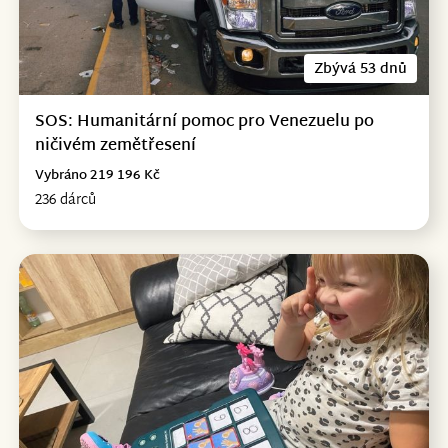
Zbývá 53 dnů
SOS: Humanitární pomoc pro Venezuelu po
ničivém zemětřesení
Vybráno 219 196 Kč
236 dárců