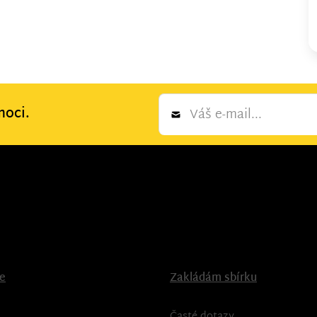
Newsletter
moci.
*
ce
Zakládám sbírku
Časté dotazy