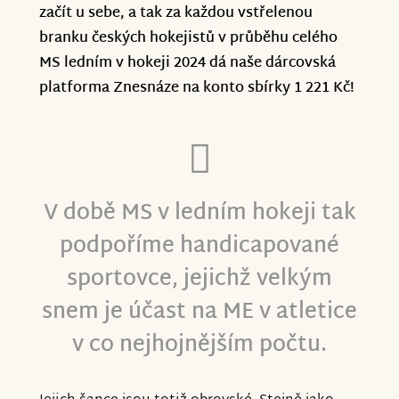
začít u sebe, a tak za každou vstřelenou
A tyhle dveře tu díky sbírce pro sportovce
branku českých hokejistů v průběhu celého
s DS otevíráme všichni společně.
MS ledním v hokeji 2024 dá naše dárcovská
Obrovské díky všem dárcům!
platforma Znesnáze na konto sbírky 1 221 Kč!
Vaše Znesnáze a ČeFeS
V době MS v ledním hokeji tak
podpoříme handicapované
sportovce, jejichž velkým
snem je účast na ME v atletice
v co nejhojnějším počtu.