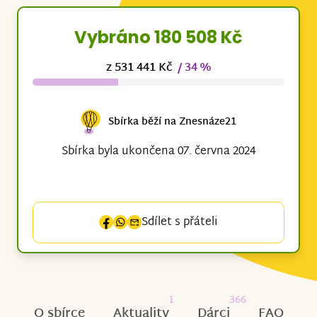
Vybráno 180 508 Kč
z 531 441 Kč
/ 34 %
Sbírka běží na Znesnáze21
Sbírka byla ukončena 07. června 2024
Sdílet s přáteli
1
366
O sbírce
Aktuality
Dárci
FAQ