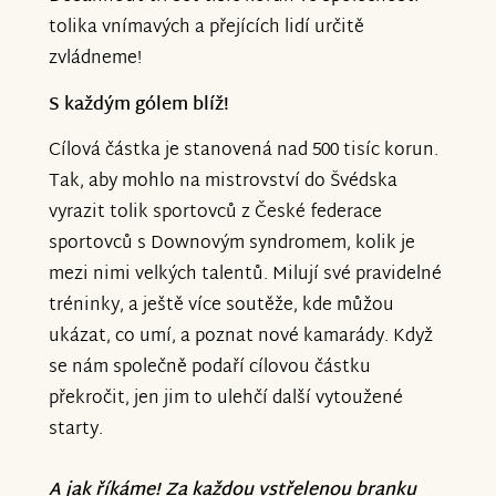
tolika vnímavých a přejících lidí určitě
zvládneme!
S každým gólem blíž!
Cílová částka je stanovená nad 500 tisíc korun.
Tak, aby mohlo na mistrovství do Švédska
vyrazit tolik sportovců z České federace
sportovců s Downovým syndromem, kolik je
mezi nimi velkých talentů. Milují své pravidelné
tréninky, a ještě více soutěže, kde můžou
ukázat, co umí, a poznat nové kamarády. Když
se nám společně podaří cílovou částku
překročit, jen jim to ulehčí další vytoužené
starty.
A jak říkáme! Za každou vstřelenou branku