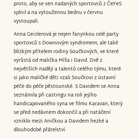
proto, aby se sen nadaných sportovců z ČeFeS
splnil a na vytouženou bednu v červnu
vystoupali.
Anna Geislerová je nejen fanynkou celé party
sportovců s Downovým syndromem, ale také
blízkým přítelem rodiny Součkových, ve které
vyrůstá od malička Míša i David. Dvě z
největších nadějí a talentů celého týmu, které
si jako maličké děti vzali Součkovi z ústavní
péče do péče pěstounské. S Davidem se Anna
seznámila při castingu na roli jejího
handicapovaného syna ve filmu Karavan, který
se před nedávnem dokončil a při natáčení
vzniklo mezi Aničkou a Davidem hezké a
dlouhodobé přátelství.