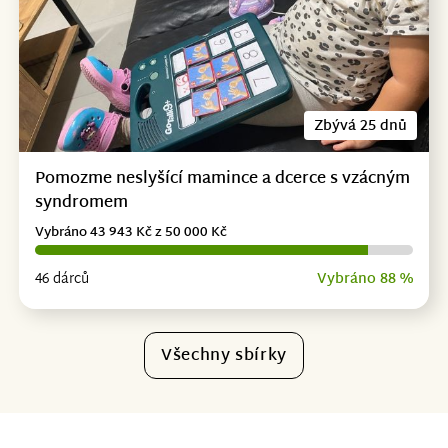
Zbývá 25 dnů
Pomozme neslyšící mamince a dcerce s vzácným
syndromem
Vybráno 43 943 Kč z 50 000 Kč
46 dárců
Vybráno 88 %
Všechny sbírky