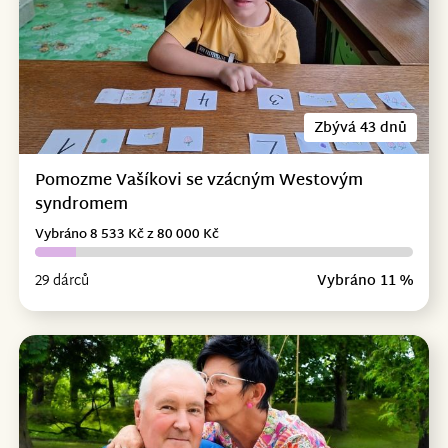
Zbývá 43 dnů
Pomozme Vašíkovi se vzácným Westovým
syndromem
Vybráno 8 533 Kč z 80 000 Kč
29 dárců
Vybráno 11 %