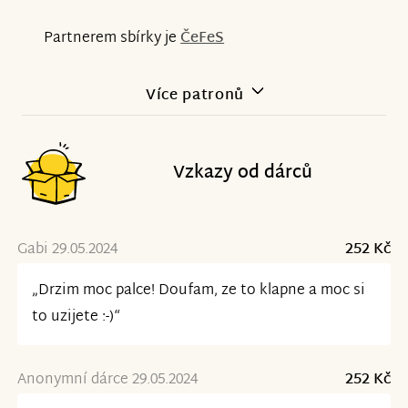
Partnerem sbírky je
ČeFeS
Více patronů
Vzkazy od dárců
Gabi 29.05.2024
252 Kč
„Drzim moc palce! Doufam, ze to klapne a moc si
to uzijete :-)“
Anonymní dárce 29.05.2024
252 Kč