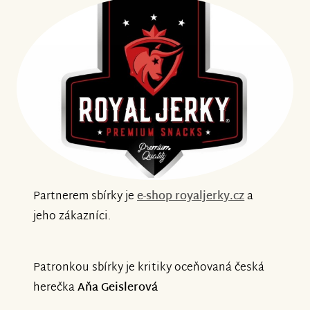
Partnerem sbírky je
e-shop royaljerky.cz
a
jeho zákazníci.
Patronkou sbírky je kritiky oceňovaná česká
herečka
Aňa Geislerová