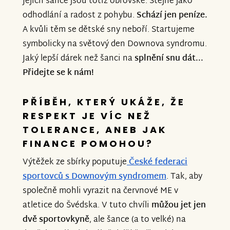
Jejich šance jsou totiž obrovské. Stejně jako
odhodlání a radost z pohybu.
Schází jen peníze.
A kvůli těm se dětské sny neboří. Startujeme
symbolicky na světový den Downova syndromu.
Jaký lepší dárek než šanci na
splnění snu dát...
Přidejte se k nám!
PŘÍBĚH, KTERÝ UKÁŽE, ŽE
RESPEKT JE VÍC NEŽ
TOLERANCE, ANEB JAK
FINANCE POMOHOU?
Výtěžek ze sbírky poputuje
České federaci
sportovců s Downovým syndromem
. Tak, aby
společně mohli vyrazit na červnové ME v
atletice do Švédska. V tuto chvíli
můžou jet jen
dvě sportovkyně
, ale šance (a to velké) na