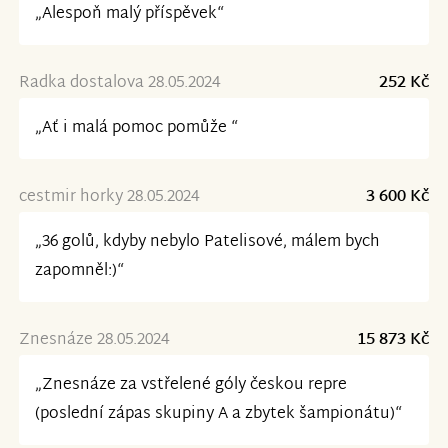
„Alespoň malý příspěvek“
Radka dostalova 28.05.2024
252 Kč
„Ať i malá pomoc pomůže “
cestmir horky 28.05.2024
3 600 Kč
„36 golů, kdyby nebylo Patelisové, málem bych
zapomněl:)“
Znesnáze 28.05.2024
15 873 Kč
„Znesnáze za vstřelené góly českou repre
(poslední zápas skupiny A a zbytek šampionátu)“