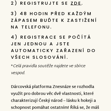
federace sportovců s Downovým
2) REGISTRUJTE SE
ZDE
.
syndromem se tak v povědomí
3) 48 HODIN PŘED KAŽDÝM
organizátorů dostává na pozice, které
ZÁPASEM BUĎTE K ZASTIŽENÍ
jim otevírají dveře do dalších prestižních
NA TELEFONU.
soutěží!
4) REGISTRACE SE POČÍTÁ
JEN JEDNOU A JSTE
Není divu, že jejich maminku a
AUTOMATICKY ZAŘAZENÍ DO
pěstounku Ivanu to položilo až k slzám
VŠECH SLOSOVÁNÍ.
štěstí! „Už tu hodinu brečím. Atletika pro
*
Celá pravidla soutěže najdete ve sbírce
lidi s Downovým syndromem je úžasná ,
vespod.
neznám poctivější, odhodlanější a
radostnější sportovce než jsou oni,“
Dárcovská platforma Znesnáze se rozhodla
sdělila nám s obrovským dojetím Ivana
využít pro dobrou věc dvě vlastnosti, které
na gratulaci, kterou jsme za Znesnáze
charakterizují Český národ – lásku k hokeji a
poslali.
schopnost pomáhat ostatním! Říká se, že máš