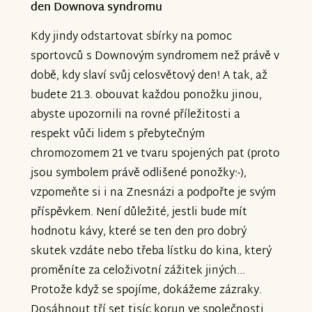
den Downova syndromu
Kdy jindy odstartovat sbírky na pomoc
sportovců s Downovým syndromem než právě v
době, kdy slaví svůj celosvětový den! A tak, až
budete 21.3. obouvat každou ponožku jinou,
abyste upozornili na rovné příležitosti a
respekt vůči lidem s přebytečným
chromozomem 21 ve tvaru spojených pat (proto
jsou symbolem právě odlišené ponožky:-),
vzpomeňte si i na Znesnázi a podpořte je svým
příspěvkem. Není důležité, jestli bude mít
hodnotu kávy, které se ten den pro dobrý
skutek vzdáte nebo třeba lístku do kina, který
proměníte za celoživotní zážitek jiných...
Protože když se spojíme, dokážeme zázraky.
Dosáhnout tří set tisíc korun ve společnosti