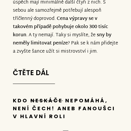
úspěch mají minimálně další čtyři z nich. S
sebou ale samozřejmě potřebují alespoň
tříčlenný doprovod.
Cena výpravy se v
takovém případě pohybuje okolo 300 tisíc
korun
. A ty nemají. Taky si myslíte, že
sny by
neměly limitovat peníze
? Pak se k nám přidejte
a zvyšte šance užít si mistrovství i jim.
ČTĚTE DÁL
––––––––––––––––––
KDO
NESKÁČE
NEPOMÁHÁ,
NENÍ ČECH! ANEB FANOUŠCI
V HLAVNÍ ROLI