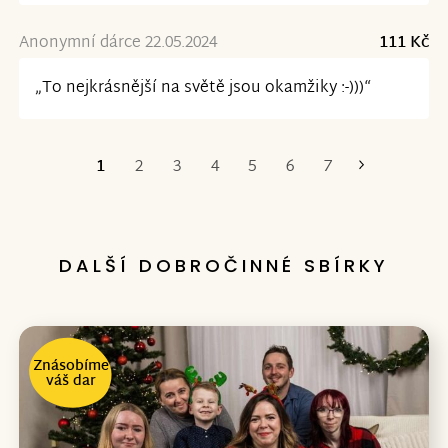
Anonymní dárce 22.05.2024
111 Kč
„To nejkrásnější na světě jsou okamžiky :-)))“
1
2
3
4
5
6
7
Poslední
DALŠÍ DOBROČINNÉ SBÍRKY
Znásobíme
váš dar