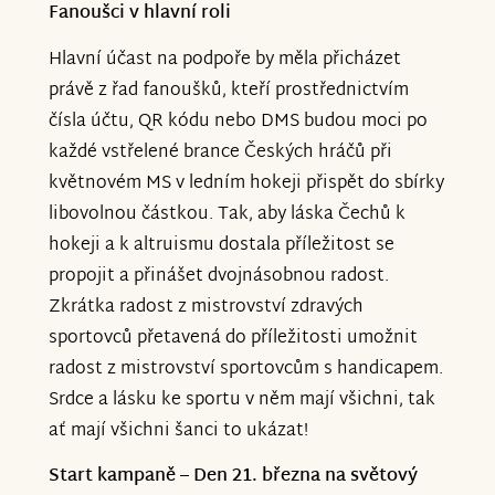
Fanoušci v hlavní roli
Hlavní účast na podpoře by měla přicházet
právě z řad fanoušků, kteří prostřednictvím
čísla účtu, QR kódu nebo DMS budou moci po
každé vstřelené brance Českých hráčů při
květnovém MS v ledním hokeji přispět do sbírky
libovolnou částkou. Tak, aby láska Čechů k
hokeji a k altruismu dostala příležitost se
propojit a přinášet dvojnásobnou radost.
Zkrátka radost z mistrovství zdravých
sportovců přetavená do příležitosti umožnit
radost z mistrovství sportovcům s handicapem.
Srdce a lásku ke sportu v něm mají všichni, tak
ať mají všichni šanci to ukázat!
Start kampaně – Den 21. března na světový