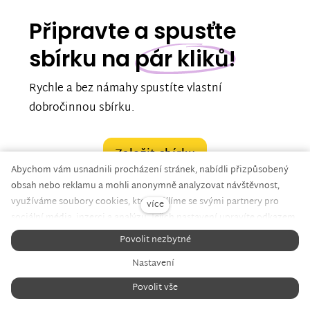
Připravte a spusťte
sbírku na
pár kliků!
Rychle a bez námahy spustíte vlastní
dobročinnou sbírku.
Založit sbírku
Abychom vám usnadnili procházení stránek, nabídli přizpůsobený
obsah nebo reklamu a mohli anonymně analyzovat návštěvnost,
využíváme soubory cookies, které sdílíme se svými partnery pro
více
sociální média, inzerci a analýzu. Jejich nastavení upravíte odkazem
"Nastavení cookies" a kdykoliv jej můžete změnit v patičce webu.
Povolit nezbytné
ZNESNÁZE21 V MÉDIÍCH
Podrobnější informace najdete v našich
Zásadách ochrany osobních
Nastavení
údajů
a používání souborů cookies. Souhlasíte s používáním
cookies?
Povolit vše