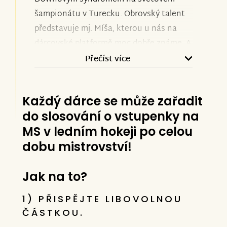
šampionátu v Turecku. Obrovský talent
představuje mj. Míša, kterou u nás na
dárcovské platformě moc dobře známe. A
taky, že Míša nezklamala, domů veze
Přečíst více
zlato!
Každý dárce se může zařadit
Míša stanula na MS trisomegames 2024
do slosování o vstupenky na
za skvělé výsledky v trojboji na stupni
MS v ledním hokeji po celou
vítězů společně s Italkou Nicole Orlando.
dobu mistrovství!
Ve stejném čase se raduje hned ze čtyř
zlatých z Mistrovství ČR v halové atletice
v Ostravě také Michalčin bratr David,
Jak na to?
který zvítězil ve všech vypsaných
1) PŘISPĚJTE LIBOVOLNOU
disciplínách (běh na 60m, skok daleký,
ČÁSTKOU.
vrhu koulí a běhu na 200m). Česká