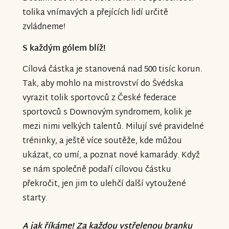
tolika vnímavých a přejících lidí určitě
zvládneme!
S každým gólem blíž!
Cílová částka je stanovená nad 500 tisíc korun.
Tak, aby mohlo na mistrovství do Švédska
vyrazit tolik sportovců z České federace
sportovců s Downovým syndromem, kolik je
mezi nimi velkých talentů. Milují své pravidelné
tréninky, a ještě více soutěže, kde můžou
ukázat, co umí, a poznat nové kamarády. Když
se nám společně podaří cílovou částku
překročit, jen jim to ulehčí další vytoužené
starty.
A jak říkáme! Za každou vstřelenou branku