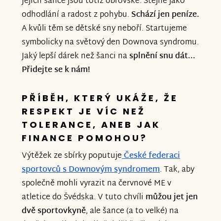
Jejich šance jsou totiž obrovské. Stejně jako
odhodlání a radost z pohybu.
Schází jen peníze.
A kvůli těm se dětské sny neboří. Startujeme
symbolicky na světový den Downova syndromu.
Jaký lepší dárek než šanci na
splnění snu dát...
Přidejte se k nám!
PŘÍBĚH, KTERÝ UKÁŽE, ŽE
RESPEKT JE VÍC NEŽ
TOLERANCE, ANEB JAK
FINANCE POMOHOU?
Výtěžek ze sbírky poputuje
České federaci
sportovců s Downovým syndromem
. Tak, aby
společně mohli vyrazit na červnové ME v
atletice do Švédska. V tuto chvíli
můžou jet jen
dvě sportovkyně
, ale šance (a to velké) na