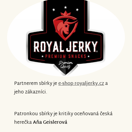
Partnerem sbírky je
e-shop royaljerky.cz
a
jeho zákazníci.
Patronkou sbírky je kritiky oceňovaná česká
herečka
Aňa Geislerová