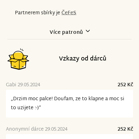
Partnerem sbírky je
ČeFeS
Více patronů
Vzkazy od dárců
Gabi 29.05.2024
252 Kč
„Drzim moc palce! Doufam, ze to klapne a moc si
to uzijete :-)“
Anonymní dárce 29.05.2024
252 Kč