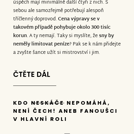
úspěch mají minimálně další čtyři z nich. S
sebou ale samozřejmě potřebují alespoň
tříčlenný doprovod.
Cena výpravy se v
takovém případě pohybuje okolo 300 tisíc
korun
. A ty nemají. Taky si myslíte, že
sny by
neměly limitovat peníze
? Pak se k nám přidejte
a zvyšte šance užít si mistrovství i jim.
ČTĚTE DÁL
––––––––––––––––––
KDO
NESKÁČE
NEPOMÁHÁ,
NENÍ ČECH! ANEB FANOUŠCI
V HLAVNÍ ROLI