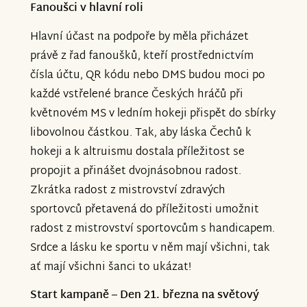
Fanoušci v hlavní roli
Hlavní účast na podpoře by měla přicházet
právě z řad fanoušků, kteří prostřednictvím
čísla účtu, QR kódu nebo DMS budou moci po
každé vstřelené brance Českých hráčů při
květnovém MS v ledním hokeji přispět do sbírky
libovolnou částkou. Tak, aby láska Čechů k
hokeji a k altruismu dostala příležitost se
propojit a přinášet dvojnásobnou radost.
Zkrátka radost z mistrovství zdravých
sportovců přetavená do příležitosti umožnit
radost z mistrovství sportovcům s handicapem.
Srdce a lásku ke sportu v něm mají všichni, tak
ať mají všichni šanci to ukázat!
Start kampaně – Den 21. března na světový