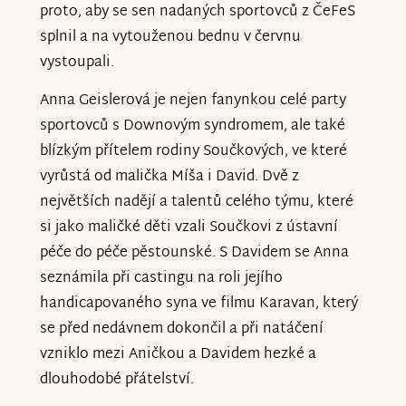
proto, aby se sen nadaných sportovců z ČeFeS
splnil a na vytouženou bednu v červnu
vystoupali.
Anna Geislerová je nejen fanynkou celé party
sportovců s Downovým syndromem, ale také
blízkým přítelem rodiny Součkových, ve které
vyrůstá od malička Míša i David. Dvě z
největších nadějí a talentů celého týmu, které
si jako maličké děti vzali Součkovi z ústavní
péče do péče pěstounské. S Davidem se Anna
seznámila při castingu na roli jejího
handicapovaného syna ve filmu Karavan, který
se před nedávnem dokončil a při natáčení
vzniklo mezi Aničkou a Davidem hezké a
dlouhodobé přátelství.