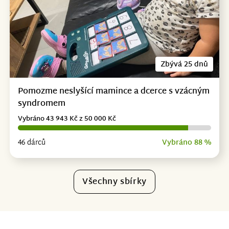
Zbývá 25 dnů
Pomozme neslyšící mamince a dcerce s vzácným
syndromem
Vybráno 43 943 Kč z 50 000 Kč
46 dárců
Vybráno 88 %
Všechny sbírky