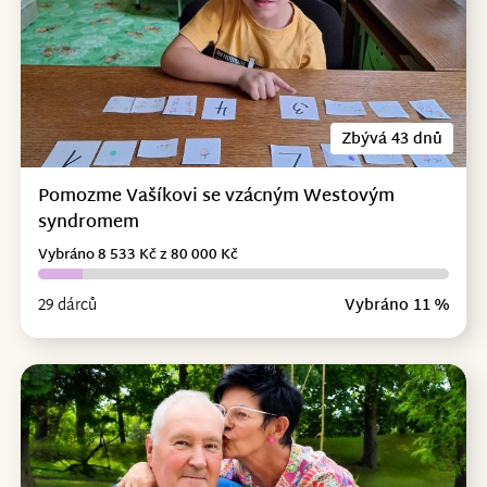
Zbývá 43 dnů
Pomozme Vašíkovi se vzácným Westovým
syndromem
Vybráno 8 533 Kč z 80 000 Kč
29 dárců
Vybráno 11 %