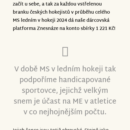
začít u sebe, a tak za každou vstřelenou
A tyhle dveře tu díky sbírce pro sportovce
branku českých hokejistů v průběhu celého
s DS otevíráme všichni společně.
MS ledním v hokeji 2024 dá naše dárcovská
Obrovské díky všem dárcům!
platforma Znesnáze na konto sbírky 1 221 Kč!
Vaše Znesnáze a ČeFeS
V době MS v ledním hokeji tak
podpoříme handicapované
sportovce, jejichž velkým
snem je účast na ME v atletice
v co nejhojnějším počtu.