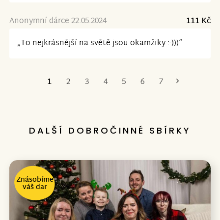
Anonymní dárce 22.05.2024
111 Kč
„To nejkrásnější na světě jsou okamžiky :-)))“
1
2
3
4
5
6
7
Poslední
DALŠÍ DOBROČINNÉ SBÍRKY
Znásobíme
váš dar