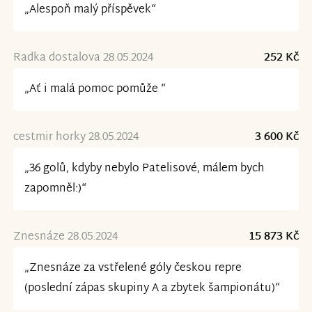
„Alespoň malý příspěvek“
Radka dostalova 28.05.2024
252 Kč
„Ať i malá pomoc pomůže “
cestmir horky 28.05.2024
3 600 Kč
„36 golů, kdyby nebylo Patelisové, málem bych
zapomněl:)“
Znesnáze 28.05.2024
15 873 Kč
„Znesnáze za vstřelené góly českou repre
(poslední zápas skupiny A a zbytek šampionátu)“