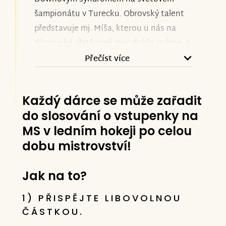
šampionátu v Turecku. Obrovský talent
představuje mj. Míša, kterou u nás na
dárcovské platformě moc dobře známe. A
taky, že Míša nezklamala, domů veze
Přečíst více
zlato!
Každý dárce se může zařadit
Míša stanula na MS trisomegames 2024
do slosování o vstupenky na
za skvělé výsledky v trojboji na stupni
MS v ledním hokeji po celou
vítězů společně s Italkou Nicole Orlando.
dobu mistrovství!
Ve stejném čase se raduje hned ze čtyř
zlatých z Mistrovství ČR v halové atletice
v Ostravě také Michalčin bratr David,
Jak na to?
který zvítězil ve všech vypsaných
1) PŘISPĚJTE LIBOVOLNOU
disciplínách (běh na 60m, skok daleký,
ČÁSTKOU.
vrhu koulí a běhu na 200m). Česká