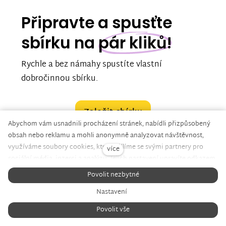
Připravte a spusťte
sbírku na
pár kliků!
Rychle a bez námahy spustíte vlastní
dobročinnou sbírku.
Založit sbírku
Abychom vám usnadnili procházení stránek, nabídli přizpůsobený
obsah nebo reklamu a mohli anonymně analyzovat návštěvnost,
využíváme soubory cookies, které sdílíme se svými partnery pro
více
sociální média, inzerci a analýzu. Jejich nastavení upravíte odkazem
"Nastavení cookies" a kdykoliv jej můžete změnit v patičce webu.
Povolit nezbytné
ZNESNÁZE21 V MÉDIÍCH
Podrobnější informace najdete v našich
Zásadách ochrany osobních
Nastavení
údajů
a používání souborů cookies. Souhlasíte s používáním
cookies?
Povolit vše