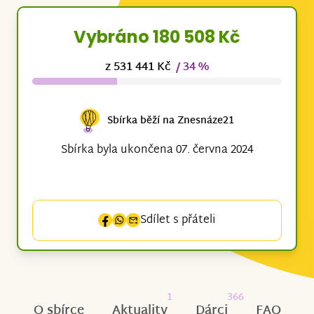
Vybráno 180 508 Kč
z 531 441 Kč
/ 34 %
Sbírka běží na Znesnáze21
Sbírka byla ukončena 07. června 2024
Sdílet s přáteli
1
366
O sbírce
Aktuality
Dárci
FAQ