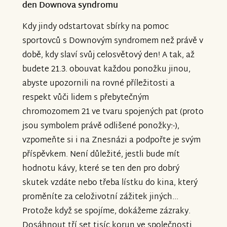
den Downova syndromu
Kdy jindy odstartovat sbírky na pomoc
sportovců s Downovým syndromem než právě v
době, kdy slaví svůj celosvětový den! A tak, až
budete 21.3. obouvat každou ponožku jinou,
abyste upozornili na rovné příležitosti a
respekt vůči lidem s přebytečným
chromozomem 21 ve tvaru spojených pat (proto
jsou symbolem právě odlišené ponožky:-),
vzpomeňte si i na Znesnázi a podpořte je svým
příspěvkem. Není důležité, jestli bude mít
hodnotu kávy, které se ten den pro dobrý
skutek vzdáte nebo třeba lístku do kina, který
proměníte za celoživotní zážitek jiných...
Protože když se spojíme, dokážeme zázraky.
Dosáhnout tří set tisíc korun ve společnosti