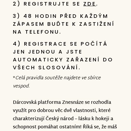
federace sportovců s Downovým
2) REGISTRUJTE SE
ZDE
.
syndromem se tak v povědomí
3) 48 HODIN PŘED KAŽDÝM
organizátorů dostává na pozice, které
ZÁPASEM BUĎTE K ZASTIŽENÍ
jim otevírají dveře do dalších prestižních
NA TELEFONU.
soutěží!
4) REGISTRACE SE POČÍTÁ
JEN JEDNOU A JSTE
Není divu, že jejich maminku a
AUTOMATICKY ZAŘAZENÍ DO
pěstounku Ivanu to položilo až k slzám
VŠECH SLOSOVÁNÍ.
štěstí! „Už tu hodinu brečím. Atletika pro
*
Celá pravidla soutěže najdete ve sbírce
lidi s Downovým syndromem je úžasná ,
vespod.
neznám poctivější, odhodlanější a
radostnější sportovce než jsou oni,“
Dárcovská platforma Znesnáze se rozhodla
sdělila nám s obrovským dojetím Ivana
využít pro dobrou věc dvě vlastnosti, které
na gratulaci, kterou jsme za Znesnáze
charakterizují Český národ – lásku k hokeji a
poslali.
schopnost pomáhat ostatním! Říká se, že máš