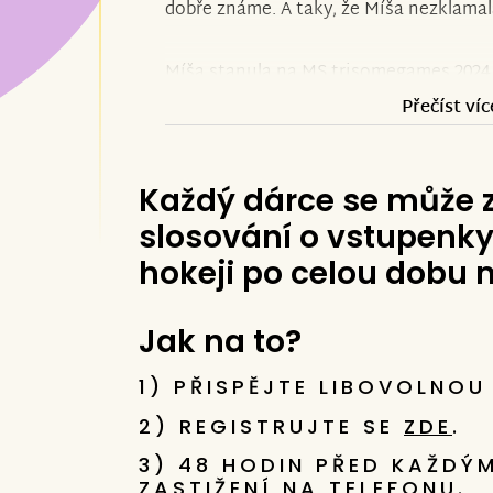
dobře známe. A taky, že Míša nezklamal
Míša stanula na MS trisomegames 2024 z
stupni vítězů společně s Italkou Nicole
Přečíst víc
raduje hned ze čtyř zlatých z Mistrovstv
také Michalčin bratr David, který zvítěz
Každý dárce se může z
disciplínách (běh na 60m, skok daleký, 
slosování o vstupenky
Česká federace sportovců s Downovým
organizátorů dostává na pozice, které ji
hokeji po celou dobu m
prestižních soutěží!
Jak na to?
Není divu, že jejich maminku a pěstoun
1) PŘISPĚJTE LIBOVOLNOU
štěstí! „Už tu hodinu brečím. Atletika
je úžasná , neznám poctivější, odhodlan
2) REGISTRUJTE SE
ZDE
.
jsou oni,“ sdělila nám s obrovským doje
3) 48 HODIN PŘED KAŽDÝ
jsme za Znesnáze poslali.
ZASTIŽENÍ NA TELEFONU.