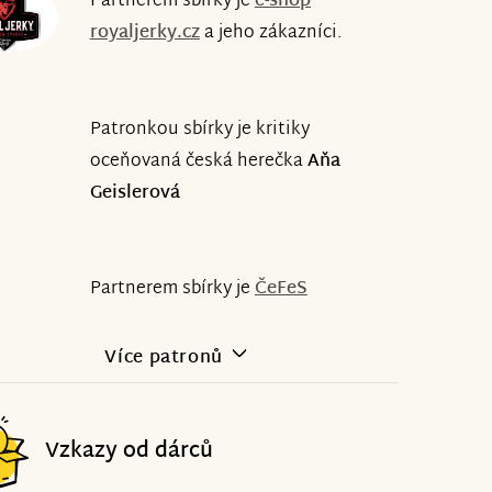
Partnerem sbírky je
e-shop
royaljerky.cz
a jeho zákazníci.
Patronkou sbírky je kritiky
oceňovaná česká herečka
Aňa
Geislerová
Partnerem sbírky je
ČeFeS
Více patronů
Vzkazy od dárců