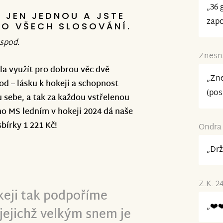
„36 
 JEN JEDNOU A JSTE
zapo
vce s DS otevíráme všichni
DO VŠECH SLOSOVÁNÍ.
espod.
Znesná
a využít pro dobrou věc dvě
„Zne
rod – lásku k hokeji a schopnost
(pos
u sebe, a tak za každou vstřelenou
ho MS ledním v hokeji 2024 dá naše
bírky 1 221 Kč!
Ondra 
„Drž
Z.K. 2
keji tak podpoříme
„❤️❤
jejichž velkým snem je