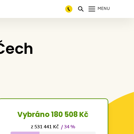
MENU
Čech
Vybráno 180 508 Kč
z 531 441 Kč
/ 34 %