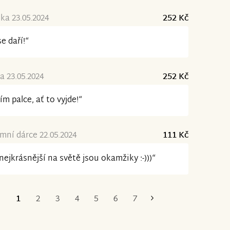
a 23.05.2024
252 Kč
se daří!“
a 23.05.2024
252 Kč
ím palce, ať to vyjde!“
ní dárce 22.05.2024
111 Kč
nejkrásnější na světě jsou okamžiky :-)))“
1
2
3
4
5
6
7
Poslední