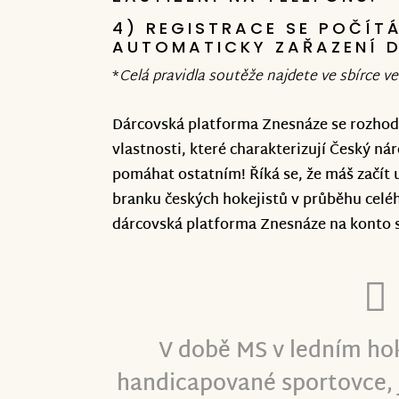
4) REGISTRACE SE POČÍTÁ
A tyhle dveře tu díky sbírce pro sporto
AUTOMATICKY ZAŘAZENÍ 
společně. Obrovské díky všem dárcům!
*
Celá pravidla soutěže najdete ve sbírce v
Vaše Znesnáze a ČeFeS
Dárcovská platforma Znesnáze se rozhodl
vlastnosti, které charakterizují Český ná
pomáhat ostatním! Říká se, že máš začít 
branku českých hokejistů v průběhu celé
dárcovská platforma Znesnáze na konto s
V době MS v ledním ho
handicapované sportovce, 