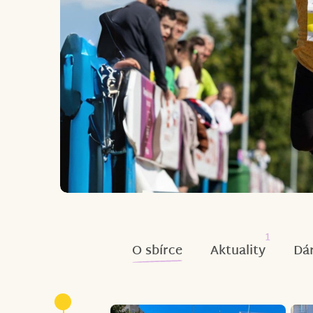
1
O sbírce
Aktuality
Dár