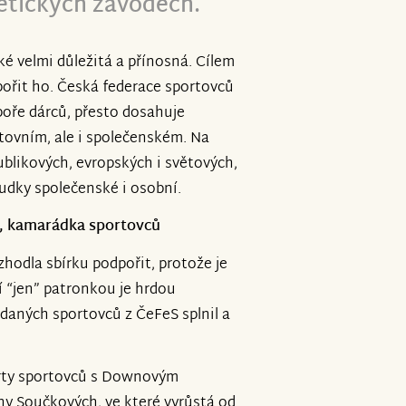
letických závodech.
ké velmi důležitá a přínosná. Cílem
ořit ho. Česká federace sportovců
oře dárců, přesto dosahuje
rtovním, ale i společenském. Na
ublikových, evropských i světových,
sudky společenské i osobní.
á, kamarádka sportovců
hodla sbírku podpořit, protože je
í “jen” patronkou je hrdou
adaných sportovců z ČeFeS splnil a
arty sportovců s Downovým
ny Součkových, ve které vyrůstá od