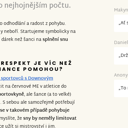
co nejhojnějším počtu.
Makynk
„Ať 
ko odhodlání a radost z pohybu.
ny neboří. Startujeme symbolicky na
 dárek než šanci na
splnění snu
Daniel
„Drž
 RESPEKT JE VÍC NEŽ
INANCE POMOHOU?
Anonym
i sportovců s Downovým
zit na červnové ME v atletice do
„To 
sportovkyně
, ale šance (a to velké)
h. S sebou ale samozřejmě potřebují
se v takovém případě pohybuje
 myslíte, že
sny by neměly limitovat
e užít si mistrovství i jim.