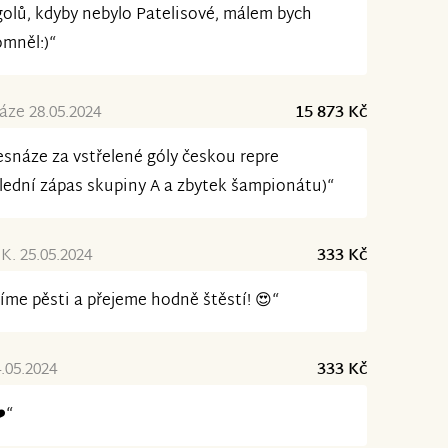
golů, kdyby nebylo Patelisové, málem bych
mněl:)“
ze 28.05.2024
15 873 Kč
snáze za vstřelené góly českou repre
lední zápas skupiny A a zbytek šampionátu)“
K. 25.05.2024
333 Kč
íme pěsti a přejeme hodně štěstí! 😍“
4.05.2024
333 Kč
️“