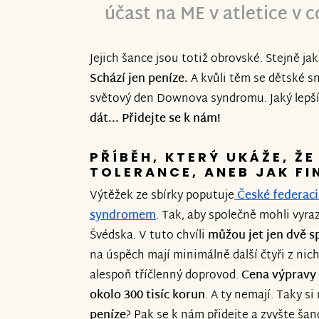
účast na ME v atletice v 
Jejich šance jsou totiž obrovské. Stejně ja
Schází jen peníze.
A kvůli těm se dětské s
světový den Downova syndromu. Jaký lepší
dát... Přidejte se k nám!
PŘÍBĚH, KTERÝ UKÁŽE, ŽE
TOLERANCE, ANEB JAK F
Výtěžek ze sbírky poputuje
České federac
syndromem
. Tak, aby společně mohli vyra
Švédska. V tuto chvíli
můžou jet jen dvě 
na úspěch mají minimálně další čtyři z nic
alespoň tříčlenný doprovod.
Cena výpravy 
okolo 300 tisíc korun
. A ty nemají. Taky si
peníze
? Pak se k nám přidejte a zvyšte šanc