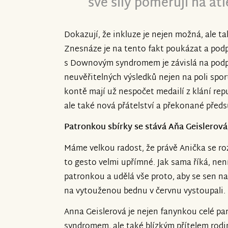
své síly poměřují na at
Dokazují, že inkluze je nejen možná, ale ta
Znesnáze je na tento fakt poukázat a podp
s Downovým syndromem je závislá na podp
neuvěřitelných výsledků nejen na poli spo
kontě mají už nespočet medailí z klání rep
ale také nová přátelství a překonané před
Patronkou sbírky se stává Aňa Geislerov
Máme velkou radost, že právě Anička se roz
to gesto velmi upřímné. Jak sama říká, nen
patronkou a udělá vše proto, aby se sen n
na vytouženou bednu v červnu vystoupali.
Anna Geislerová je nejen fanynkou celé p
syndromem, ale také blízkým přítelem rodi