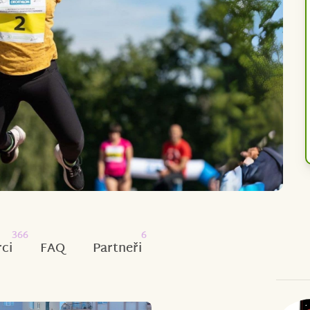
366
6
ci
FAQ
Partneři