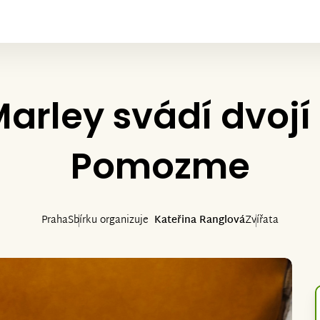
arley svádí dvojí 
Pomozme
Praha
Sbírku organizuje
Kateřina Ranglová
Zvířata