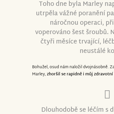
Toho dne byla Marley na
utrpěla vážné poranění pa
náročnou operaci, při
voperováno šest šroubů. N
čtyři měsíce trvající, léč
neustálé ko
Bohužel, osud nám naložil dvojnásobně. Za
Marley,
zhoršil se rapidně i můj zdravotní
Dlouhodobě se léčím s d