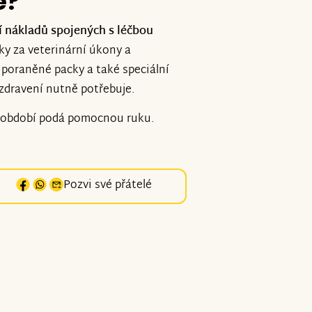
e?
í nákladů spojených s léčbou
ky za veterinární úkony a
u poraněné packy a také speciální
uzdravení nutně potřebuje.
 období podá pomocnou ruku.
Pozvi své přátelé