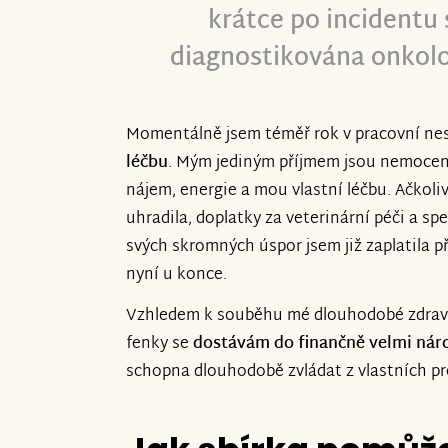
krátce po incidentu 
diagnostikována onkol
Momentálně jsem téměř rok v pracovní ne
léčbu
. Mým jediným příjmem jsou nemocens
nájem, energie a mou vlastní léčbu. Ačkoli
uhradila, doplatky za veterinární péči a spe
svých skromných úspor jsem již zaplatila p
nyní u konce.
Vzhledem k souběhu mé dlouhodobé zdravot
fenky se
dostávám do finančně velmi nár
schopna dlouhodobě zvládat z vlastních pr