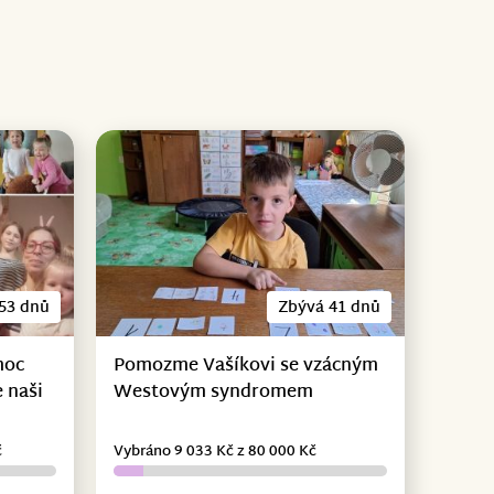
53 dnů
Zbývá 41 dnů
moc
Pomozme Vašíkovi se vzácným
 naši
Westovým syndromem
č
Vybráno 9 033 Kč z 80 000 Kč