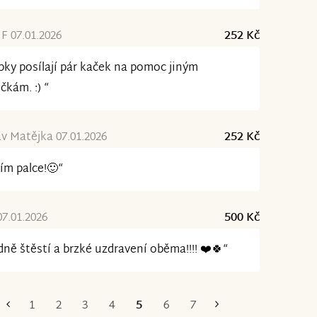
 F 07.01.2026
252 Kč
pky posílají pár kaček na pomoc jiným
ičkám. :) “
av Matějka 07.01.2026
252 Kč
ím palce!🙂“
07.01.2026
500 Kč
ně štěstí a brzké uzdravení oběma!!!! ❤️🍀“
1
2
3
4
5
6
7