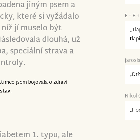
padena jiným psem a
cky, které si vyžádalo
E + B +
 níž jí muselo být
„Tla
ásledovala dlouhá, už
tlap
ba, speciální strava a
ntroly.
Jarosl
„Drž
tímco jsem bojovala o zdraví
 stav
.
Nikol 
„Hod
iabetem 1. typu, ale