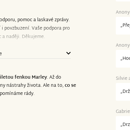
Anonym
odporu, pomoc a laskavé zprávy.
„Pře
í i povzbuzení. Vaše podpora pro
a naději. Děkujeme.
Anonym
e
„Ho
iletou fenkou Marley
. Až do
Silvie
ny nástrahy života. Ale na to,
co se
„Drž
zpomínáme rády.
Gabrie
„Drz