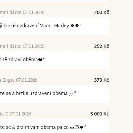
ní dárce 07.01.2026
200 Kč
ji brzké uzdravení Vám i Marley 🍀🍀“
ní dárce 07.01.2026
252 Kč
dně zdraví oběma❤️“
 a Engie 07.01.2026
373 Kč
te se a brzké uzdravení oběma ;-) “
la D 07.01.2026
5 000 Kč
te se & drzim vam obema palce 🙏🏻🍀“