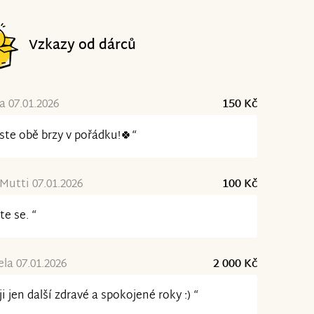
Vzkazy od dárců
 07.01.2026
150 Kč
jste obě brzy v pořádku!🍀“
Mutti 07.01.2026
100 Kč
te se. “
la 07.01.2026
2 000 Kč
ji jen další zdravé a spokojené roky :) “