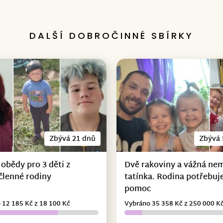
DALŠÍ DOBROČINNÉ SBÍRKY
Zbývá 21 dnů
Zbývá 
 obědy pro 3 děti z
Dvě rakoviny a vážná ne
členné rodiny
tatínka. Rodina potřebuje
pomoc
 12 185 Kč z 18 100 Kč
Vybráno 35 358 Kč z 250 000 K