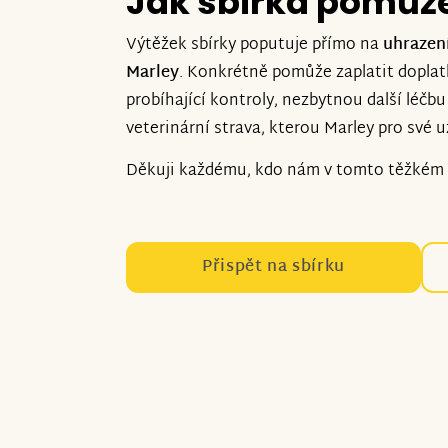
Jak sbírka pomůž
Výtěžek sbírky poputuje přímo na
uhrazen
Marley
. Konkrétně pomůže zaplatit doplat
probíhající kontroly, nezbytnou další léčb
veterinární strava, kterou Marley pro své 
Děkuji každému, kdo nám v tomto těžkém
Přispět na sbírku