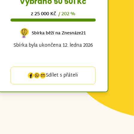
Vybráno 50 501 Kč
z 25 000 Kč
/ 202 %
Sbírka běží na Znesnáze21
Sbírka byla ukončena 12. ledna 2026
Sdílet s přáteli