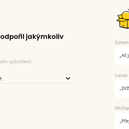
podpořil jakýmkoliv
Simona
„Ať 
koliv způsobem.
Lucas 
e
„Drž
Michae
„Pře