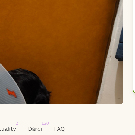
2
120
tuality
Dárci
FAQ