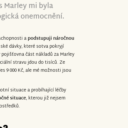
s Marley mi byla
ogická onemocnění.
schopnosti a
podstupuji náročnou
ké dávky, které sotva pokryjí
v pojišťovna část nákladů za Marley
ciální stravu jdou do tisíců. Ze
řes 9 000 Kč, ale mé možnosti jsou
ní situace a probíhající léčby
očné situace
, kterou již nejsem
ostředků.