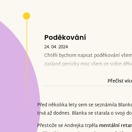
Poděkování
24. 04. 2024
Chtěli bychom napsat poděkování vše
zaslané penizky moc všem ze srdce děk
Přečíst víc
Před několika lety sem se seznámila Blankou
trvá až dodnes. Blanka se starala o svoji 
Přestože se Andrejka trpěla
mentální reta