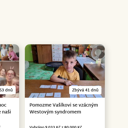
53 dnů
Zbývá 41 dnů
moc
Pomozme Vašíkovi se vzácným
 naši
Westovým syndromem
č
Vybráno 9 033 Kč z 80 000 Kč