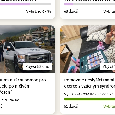
Vybráno 67 %
63 dárců
Vybrá
Zbývá 53 dnů
Zbývá 
Humanitární pomoc pro
Pomozme neslyšící mami
uelu po ničivém
dcerce s vzácným syndr
řesení
Vybráno 45 216 Kč z 50 000 Kč
 219 196 Kč
ců
51 dárců
Vybrá