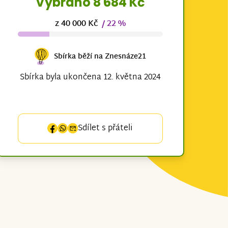
Vybráno 8 684 Kč
z 40 000 Kč
/ 22 %
Sbírka běží na Znesnáze21
Sbírka byla ukončena 12. května 2024
Sdílet s přáteli