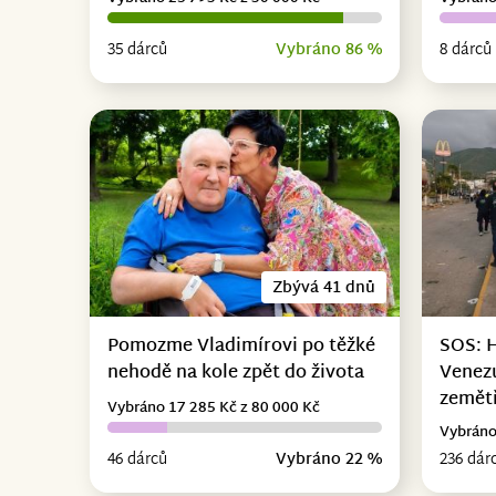
35 dárců
Vybráno 86 %
8 dárců
Zbývá 41 dnů
Pomozme Vladimírovi po těžké
SOS: 
nehodě na kole zpět do života
Venez
zemět
Vybráno 17 285 Kč z 80 000 Kč
Vybráno
46 dárců
Vybráno 22 %
236 dár