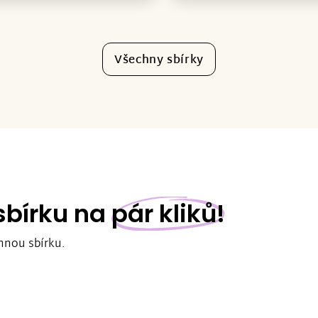
Všechny sbírky
 sbírku na
pár kliků!
nnou sbírku.