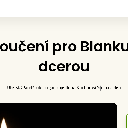
loučení pro Blank
dcerou
Uherský Brod
Sbírku organizuje
Ilona Kurtinová
Rodina a děti