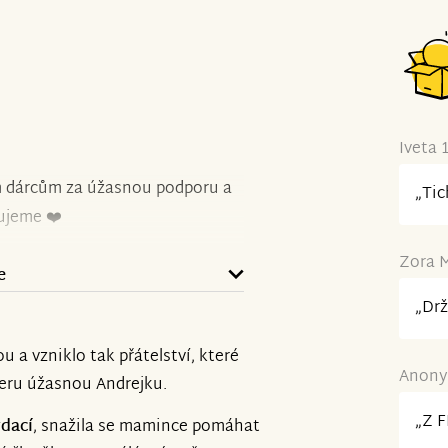
Iveta 
m dárcům za úžasnou podporu a
„Tic
ujeme ❤️
Zora M
e
„Drž
 a vzniklo tak přátelství, které
Anonym
dceru úžasnou Andrejku.
„Z 
rdací
, snažila se mamince pomáhat