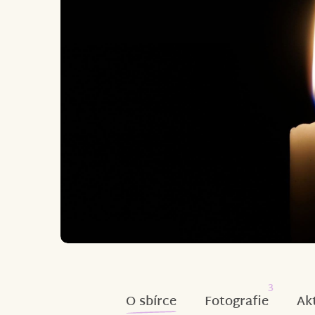
3
O sbírce
Fotografie
Ak