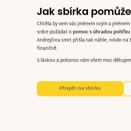
Jak sbírka pomůž
Chtěla by sem vás jménem svým a jménem 
srdce požádat o
pomoc s úhradou pohřbu 
Andrejčina smrt přišla tak náhle, nikdo na t
finančně.
S láskou a pokorou vám všem moc děkujem
Přispět na sbírku