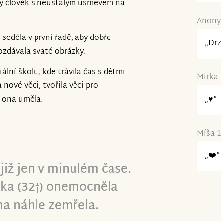
sný člověk s neustálým úsměvem na
.
Anonym
 seděla v první řadě, aby dobře
„Drz
rozdávala svaté obrázky.
lní školu, kde trávila čas s dětmi
Mirka 
nové věci, tvořila věci pro
k ona uměla.
„♥️“
Míša 1
„❤️“
již jen v minulém čase.
jka (32†) onemocněla
na náhle zemřela.