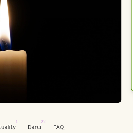
1
22
tuality
Dárci
FAQ