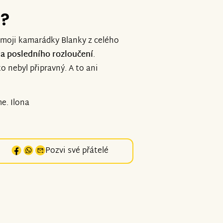
e?
moji kamarádky Blanky z celého
a posledního rozloučení
.
o nebyl připravný. A to ani
e. Ilona
Pozvi své přátelé