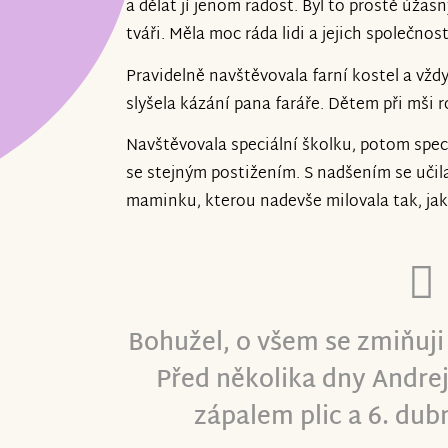
a dělat jí jenom radost. Byl to prostě úža
tváři. Měla moc ráda lidi a jejich společnost
Pravidelně navštěvovala farní kostel a vždy
slyšela kázání pana faráře. Dětem při mši 
Navštěvovala speciální školku, potom speciá
se stejným postižením. S nadšením se učila 
maminku, kterou nadevše milovala tak, ja
Bohužel, o všem se zmiňuji 
Před několika dny Andre
zápalem plic a 6. dub