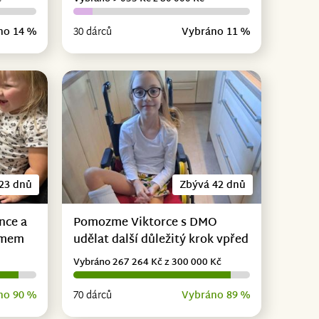
no 14 %
30 dárců
Vybráno 11 %
23 dnů
Zbývá 42 dnů
nce a
Pomozme Viktorce s DMO
omem
udělat další důležitý krok vpřed
Vybráno 267 264 Kč z 300 000 Kč
no 90 %
70 dárců
Vybráno 89 %