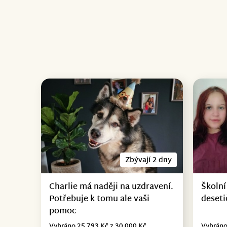
Zbývají 2 dny
Charlie má naději na uzdravení.
Školní
Potřebuje k tomu ale vaši
deseti
pomoc
Vybráno 25 793 Kč z 30 000 Kč
Vybráno