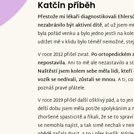
Katčin příběh
Přestože mi lékaři diagnostikovali Ehler
nezabránilo být aktivní dítě
, ať už jsem m
byla pořád venku a bylo jedno jestli na kole
udržet mě v klidu bylo téměř nemožné, stej
V roce 2012 přišel zvrat.
Po ortopedickém z
nepostavila.
Ani to mě ale nezastavilo a s
Naštěstí jsem kolem sebe měla lidi, kteří
vozík se nedívali, zůstali se mnou.
A ti, c
poznáš pravé přátele.
V roce 2019 přišel další ošklivý pád, a to j
delší dobu jsem měla potíže spolykáním a m
zhoršené spasticitě a říkali, že se to sprav
se nemohla najíst, a tak simě nechali v ne