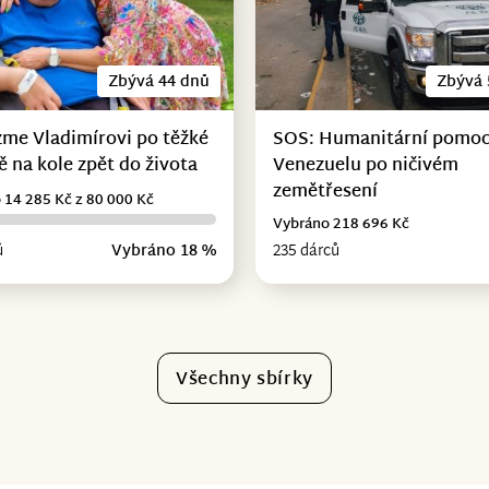
Zbývá 44 dnů
Zbývá 
me Vladimírovi po těžké
SOS: Humanitární pomoc
 na kole zpět do života
Venezuelu po ničivém
zemětřesení
 14 285 Kč z 80 000 Kč
Vybráno 218 696 Kč
ů
Vybráno 18 %
235 dárců
Všechny sbírky