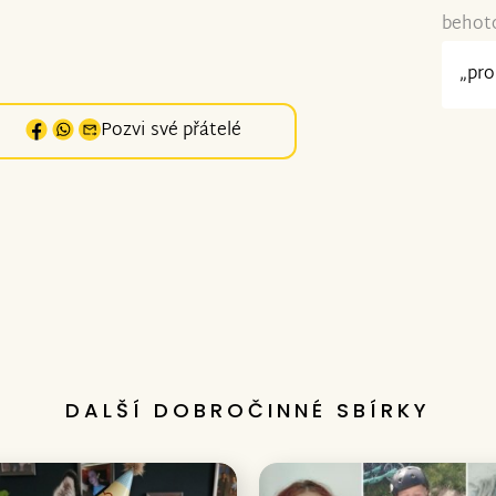
behoto
„pro
Pozvi své přátelé
DALŠÍ DOBROČINNÉ SBÍRKY