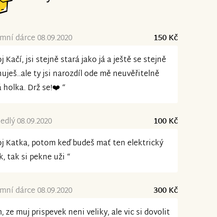
ní dárce 08.09.2020
150 Kč
j Kačí, jsi stejně stará jako já a ještě se stejně
uješ..ale ty jsi narozdíl ode mě neuvěřitelně
á holka. Drž se!❤️ “
jedlý 08.09.2020
100 Kč
j Katka, potom keď budeš mať ten elektrický
k, tak si pekne uži “
ní dárce 08.09.2020
300 Kč
, ze muj prispevek neni veliky, ale vic si dovolit