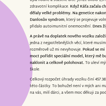
Byla hodné a šťastné dítě. Jenže okolo 1,5 
zdravotní komplikace.
Když Káťa začala ch
dělaly velké problémy. Na genetice nakon
Danlosův syndrom
, který se projevuje vol
přidalo autoimunitní onemocnění.
Dnes ži
A právě na doplatek nového vozíku založi
jedna z nejpotřebnějších věcí, které musím
rozměrově už mi nevyhovuje.
Pokud se mi 
moct pořídit speciální model, který mě b
naklonit a celkově polohovat.
To uleví mý
škole.
Celkový rozpočet úhrady vozíku činí 457.387,
této částky. To bohužel není v mých ani m
na vás, milí dárci, a všem moc děkuji za po