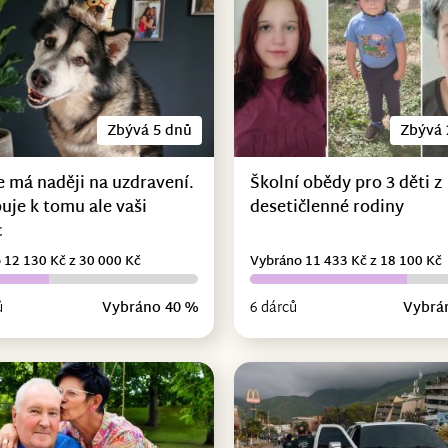
Zbývá 5 dnů
Zbývá 
e má naději na uzdravení.
Školní obědy pro 3 děti z
uje k tomu ale vaši
desetičlenné rodiny
c
 12 130 Kč z 30 000 Kč
Vybráno 11 433 Kč z 18 100 Kč
ů
Vybráno 40 %
6 dárců
Vybrá