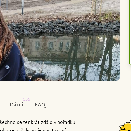
2
555
Dárci
FAQ
všechno se tenkrát zdálo v pořádku.