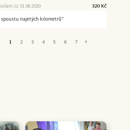
ulani.cz 31.08.2020
320 Kč
 spoustu najetých kilometrů“
1
2
3
4
5
6
7
Poslední