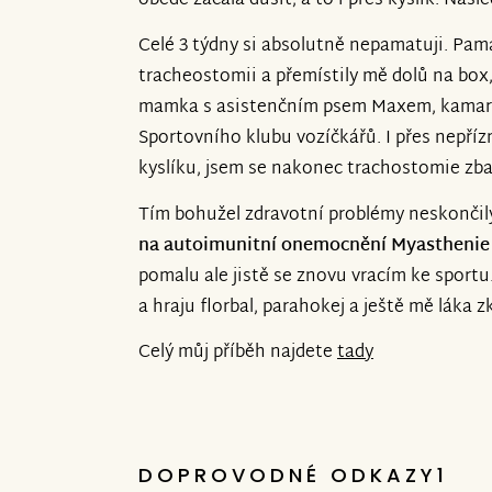
obědě začala dusit, a to i přes kyslík. Nás
Celé 3 týdny si absolutně nepamatuji. Pamat
tracheostomii a přemístily mě dolů na box
mamka s asistenčním psem Maxem, kamarád
Sportovního klubu vozíčkářů. I přes nepříz
kyslíku, jsem se nakonec trachostomie zba
Tím bohužel zdravotní problémy neskončil
na autoimunitní onemocnění Myasthenie
pomalu ale jistě se znovu vracím ke sport
a hraju florbal, parahokej a ještě mě láka z
Celý můj příběh najdete
tady
DOPROVODNÉ ODKAZY1