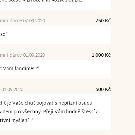
ně štěstí v životě a ať vozík slouží!:)“
ní dárce 07.09.2020
750 Kč
 se“
ní dárce 01.09.2020
1 000 Kč
 Vám fandíme!!!“
 01.09.2020
500 Kč
hť je Vaše chuť bojovat s nepřízní osudu
ladem pro všechny. Přeji Vám hodně štěstí a
tivní myšlení. “