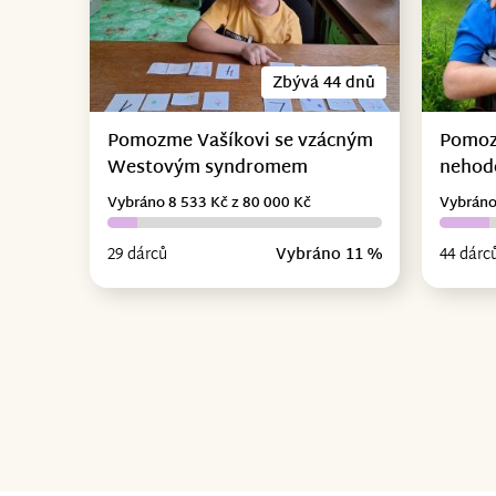
Zbývá 44 dnů
Pomozme Vašíkovi se vzácným
Pomoz
Westovým syndromem
nehodě
Vybráno 8 533 Kč z 80 000 Kč
Vybráno
29 dárců
Vybráno 11 %
44 dárc