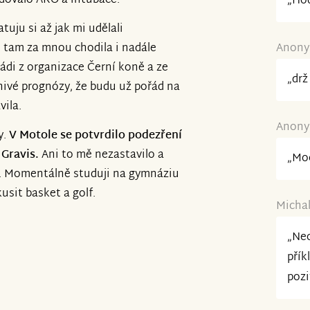
ledovalo ARO a intubace.
„Hod
uju si až jak mi udělali
, tam za mnou chodila i nadále
Anonym
i z organizace Černí koně a ze
„drž
nivé prognózy, že budu už pořád na
vila.
Anonym
y.
V Motole se potvrdilo podezření
 Gravis.
Ani to mě nezastavilo a
„Moc
u. Momentálně studuji na gymnáziu
kusit basket a golf.
Michal
„Nec
přík
pozi