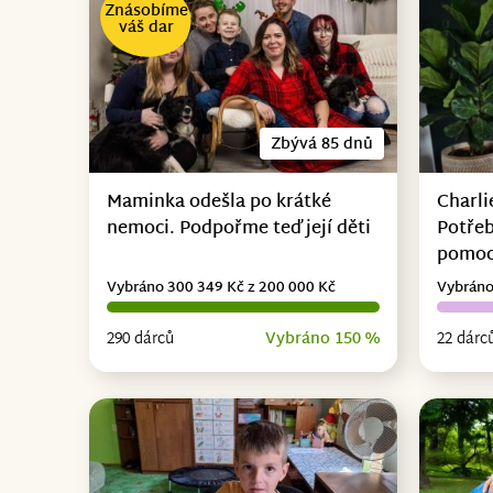
Znásobíme
váš dar
Zbývá 85 dnů
Maminka odešla po krátké
Charli
nemoci. Podpořme teď její děti
Potřeb
pomo
Vybráno 300 349 Kč z 200 000 Kč
Vybráno
290 dárců
Vybráno 150 %
22 dárc