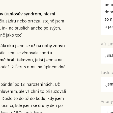
nemo
dobr
sův-Danlosův syndrom, nic mi
to n
ěla sádru nebo ortézu, stejně jsem
a po
, in-line bruslích anebo po svých,
ně jako teď.
Vít Li
ákroku jsem se už na nohy znovu
tále jsem se věnovala sportu.
„Sn
 mě brali takovou, jaká jsem a na
o odešli? Čert s nimi, na úplném dně
Laskav
„Jsm
en pár dní po 18. narozeninách. Už
luvením, ale všichni to přisuzovali
í. Došlo to do až do bodu, kdy jsem
Anonym
mocnici, kde jsem se druhý den po