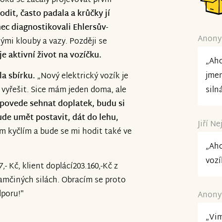
roku se začaly projevovat první
odit, často padala a krůčky jí
ec diagnostikovali Ehlersův-
Anonym
nými klouby a vazy. Později se
je aktivní život na vozíčku.
„Aho
jmen
la sbírku.
„Nový elektrický vozík je
 vyřešit. Sice mám jeden doma, ale
siln
povede sehnat doplatek, budu si
ude umět postavit, dát do lehu,
Jiří Ne
m kyčlím a bude se mi hodit také ve
„Aho
vozí
- Kč, klient doplácí203.160,-Kč z
amčiných silách. Obracím se proto
dporu!"
Anonym
„Vim