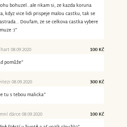
hu bohuzel...ale rikam si, ze kazda koruna
a, kdyz vice lidi prispeje malou castku, tak se
astrada... Doufam, ze se celkova castka vybere
muze :)“
nhart 08.09.2020
100 Kč
ad pomůže“
itezi 08.09.2020
300 Kč
e tu s tebou malicka“
ní dárce 08.09.2020
100 Kč