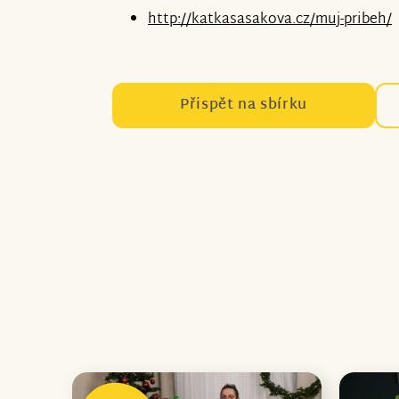
http://katkasasakova.cz/muj-pribeh/
Přispět na sbírku