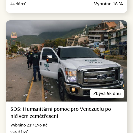
44 dárců
Vybráno 18 %
Zbývá 55 dnů
SOS: Humanitární pomoc pro Venezuelu po
ničivém zemětřesení
Vybráno 219 196 Kč
236 dárců