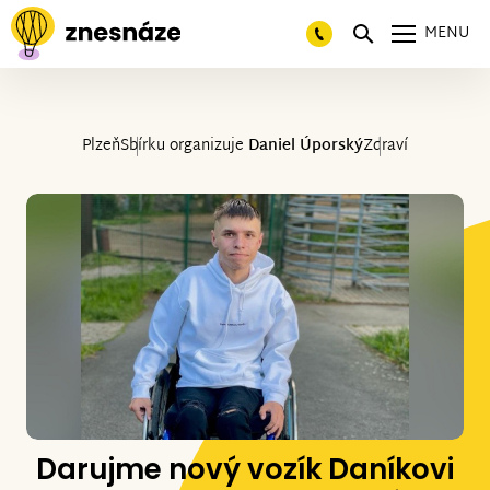
MENU
Plzeň
Sbírku organizuje
Daniel Úporský
Zdraví
Darujme nový vozík Daníkovi