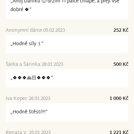
„Ahoj Daníku 🙂 držím Ti palce chlape, a přeji vše
dobré 🍀“
Anonymní dárce 05.02.2023
252 Kč
„Hodně síly :).“
Šárka a Šárinka 28.01.2023
500 Kč
„🍀🍀🍀🙏🏻🍀🍀🍀“
Iva Kopec 26.01.2023
1 000 Kč
„Hodně štěstí!!!“
Renata V. 25.01.2023
1 221 Kč