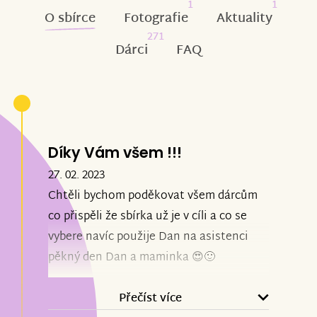
1
1
O sbírce
Fotografie
Aktuality
271
Dárci
FAQ
Díky Vám všem !!!
27. 02. 2023
Chtěli bychom poděkovat všem dárcům
co přispěli že sbírka už je v cíli a co se
vybere navíc použije Dan na asistenci
pěkný den Dan a maminka 😍🙂
Přečíst více