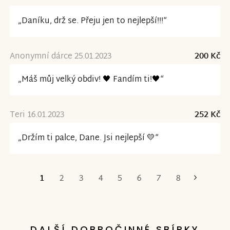
„Daníku, drž se. Přeju jen to nejlepší!!!“
Anonymní dárce 25.01.2023
200 Kč
„Máš můj velký obdiv! 🖤 Fandím ti!🖤“
Teri 16.01.2023
252 Kč
„Držím ti palce, Dane. Jsi nejlepší 💛“
1
2
3
4
5
6
7
8
Poslední
DALŠÍ DOBROČINNÉ SBÍRKY