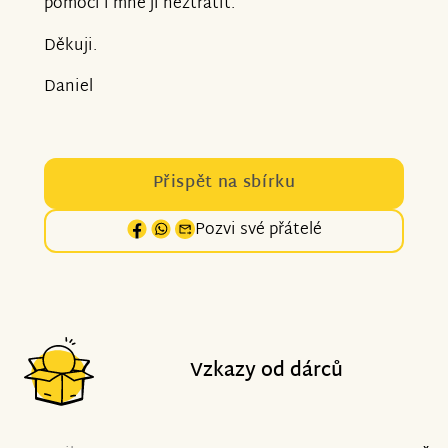
pomoci i mně ji neztratit.
Děkuji.
Daniel
Přispět na sbírku
Pozvi své přátelé
Vzkazy od dárců