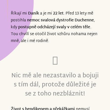
Říkají mi
Daník
a je mi
22 let
. Před 13 lety mě
postihla
nemoc svalová dystrofie Duchenne
,
kdy
postupně odcházejí svaly v celém těle
.
Tou chvílí se otočil život vzhůru nohama nejen
mně, ale i mé rodině.
Nic mě ale nezastavilo a bojuji
s tím dál, protože důležité je
se z toho nezbláznit!
Život s hendikepem a překážkami
nemusí