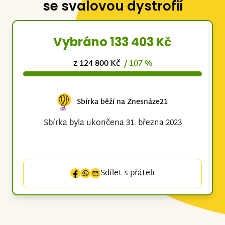
se svalovou dystrofií
Vybráno 133 403 Kč
z 124 800 Kč
/ 107 %
Sbírka běží na Znesnáze21
Sbírka byla ukončena 31. března 2023
Sdílet s přáteli