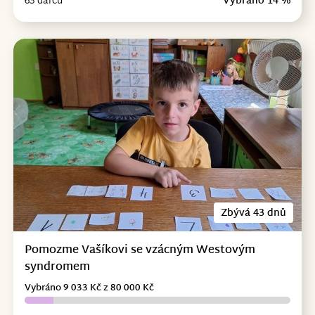
63 dárců
Vybráno 14 %
Zbývá 43 dnů
Pomozme Vašíkovi se vzácným Westovým
syndromem
Vybráno 9 033 Kč z 80 000 Kč