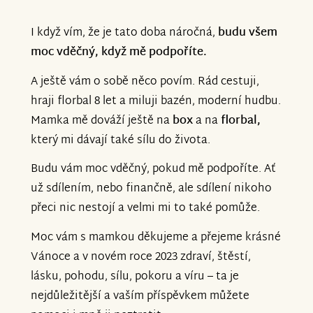
I když vím, že je tato doba náročná,
budu všem
moc vděčný, když mě podpoříte.
A ještě vám o sobě něco povím. Rád cestuji,
hraji florbal 8 let a miluji bazén, moderní hudbu.
Mamka mě dováží ještě na
box
a na
florbal,
který mi dávají také sílu do života.
Budu vám moc vděčný, pokud mě podpoříte. Ať
už sdílením, nebo finančně, ale sdílení nikoho
přeci nic nestojí a velmi mi to také pomůže.
Moc vám s mamkou děkujeme a přejeme krásné
Vánoce a v novém roce 2023 zdraví, štěstí,
lásku, pohodu, sílu, pokoru a víru – ta je
nejdůležitější a vaším příspěvkem můžete