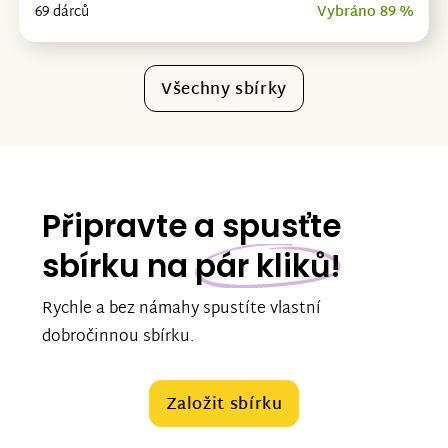
69 dárců
Vybráno 89 %
Všechny sbírky
Připravte a spusťte
sbírku na
pár kliků!
Rychle a bez námahy spustíte vlastní
dobročinnou sbírku.
Založit sbírku