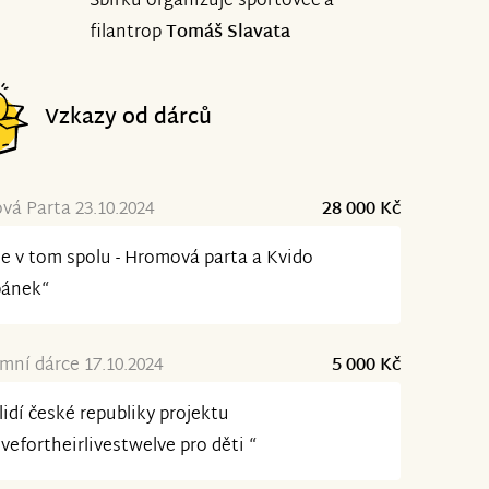
Sbírku organizuje sportovec a
filantrop
Tomáš Slavata
Vzkazy od dárců
á Parta 23.10.2024
28 000 Kč
e v tom spolu - Hromová parta a Kvido
pánek“
ní dárce 17.10.2024
5 000 Kč
lidí české republiky projektu
efortheirlivestwelve pro děti “