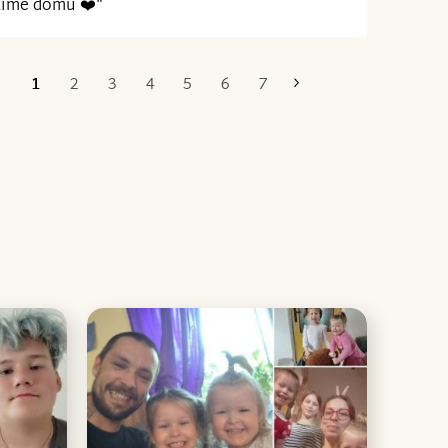
žíme domů ❤️“
1
2
3
4
5
6
7
Poslední