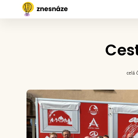
Cest
celá 