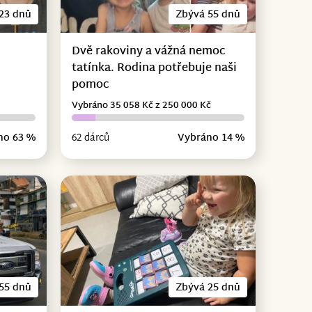
23 dnů
Zbývá 55 dnů
Dvě rakoviny a vážná nemoc
tatínka. Rodina potřebuje naši
pomoc
Vybráno 35 058 Kč z 250 000 Kč
no 63 %
62 dárců
Vybráno 14 %
55 dnů
Zbývá 25 dnů