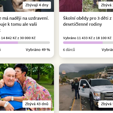
Zbývají 4 dny
Zbývá 
e má naději na uzdravení.
Školní obědy pro 3 děti z
uje k tomu ale vaši
desetičlenné rodiny
c
 14 842 Kč z 30 000 Kč
Vybráno 11 433 Kč z 18 100 Kč
ů
Vybráno 49 %
6 dárců
Vybrá
Zbývá 43 dnů
Zbývá 