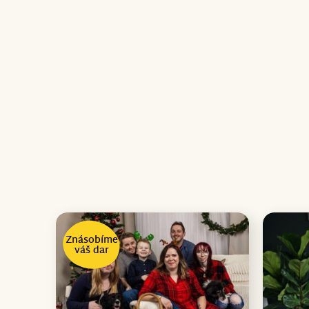
Znásobíme
váš dar