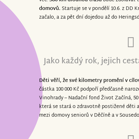
věc.
580 km dlouhou trasu
bude zdolávat 
domovů.
Startuje se v pondělí 10.6. z DD 
začalo, a za pět dní dojedou až do Herings
Jako každý rok, jejich ces
Děti věří, že své kilometry promění v cíl
částka 100 000 Kč podpoří předčasně naro
Vinohrady – Nadační fond Život Začíná, 50 
která se stará o zdravotně postižené děti 
mezi domovy seniorů v Děčíně a v Sousedo