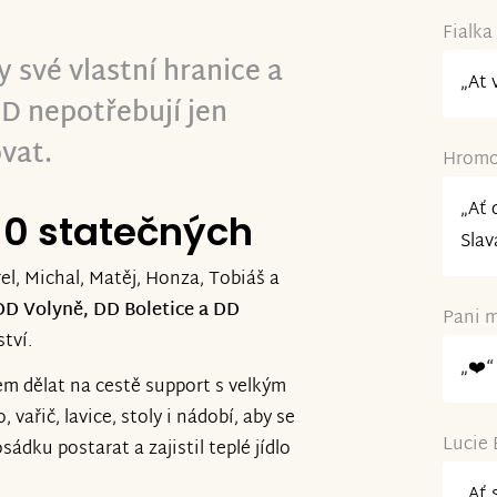
Fialka
 své vlastní hranice a
„At 
DD nepotřebují jen
vat.
Hromov
„Ať 
10 statečných
Slav
rel, Michal, Matěj, Honza, Tobiáš a
DD Volyně, DD Boletice a DD
Pani m
tví.
„❤️“
em dělat na cestě support s velkým
 vařič, lavice, stoly i nádobí, aby se
Lucie 
dku postarat a zajistil teplé jídlo
„Ať 