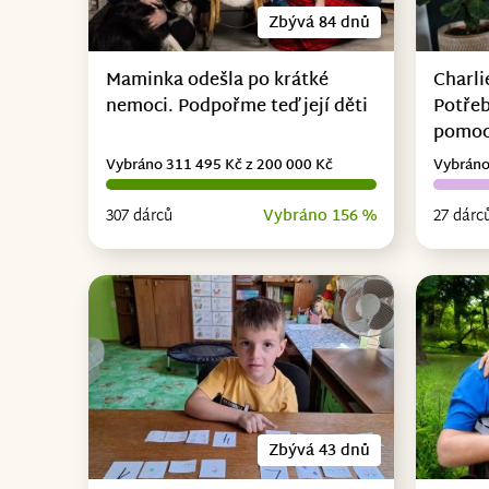
Zbývá 84 dnů
Maminka odešla po krátké
Charli
nemoci. Podpořme teď její děti
Potřeb
pomo
Vybráno 311 495 Kč z 200 000 Kč
Vybráno
307 dárců
Vybráno 156 %
27 dárc
Zbývá 43 dnů