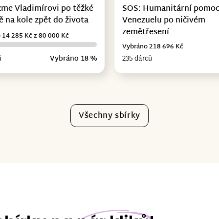
me Vladimírovi po těžké
SOS: Humanitární pomoc
 na kole zpět do života
Venezuelu po ničivém
zemětřesení
 14 285 Kč z 80 000 Kč
Vybráno 218 696 Kč
ů
Vybráno 18 %
235 dárců
Všechny sbírky