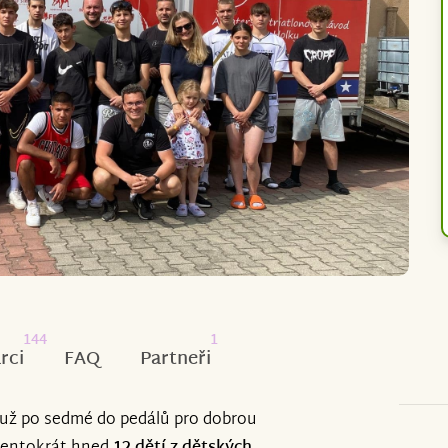
144
1
rci
FAQ
Partneři
už po sedmé do pedálů pro dobrou