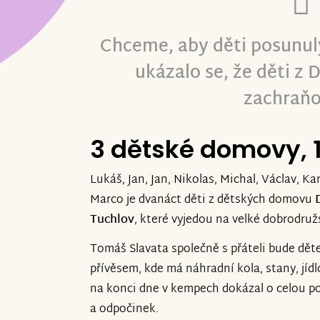
Chceme, aby děti posunuly
ukázalo se, že děti z 
zachraňo
3 dětské domovy, 
Lukáš, Jan, Jan, Nikolas, Michal, Václav, Ka
Marco je dvanáct děti z dětských domovu
Tuchlov
, které vyjedou na velké dobrodružs
Tomáš Slavata společně s přáteli bude dět
přívěsem, kde má náhradní kola, stany, jídlo,
na konci dne v kempech dokázal o celou posá
a odpočinek.