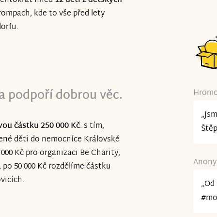
tentokrát hned
12 dětí z dětských
Krompach, kde to vše před lety
dorfu.
ta podpoří dobrou věc.
Hromov
„Jsm
ovou částku 250 000 Kč
. s tím,
Ště
zené děti do nemocníce Královské
000 Kč pro organizaci Be Charity,
Anonym
a po 50 000 Kč rozdělíme částku
vicích.
„Od 
#mov