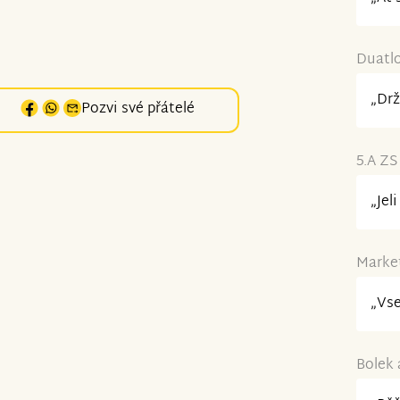
Duatlo
„Drž
Pozvi své přátelé
5.A ZS
„Jel
Market
„Vse
Bolek 