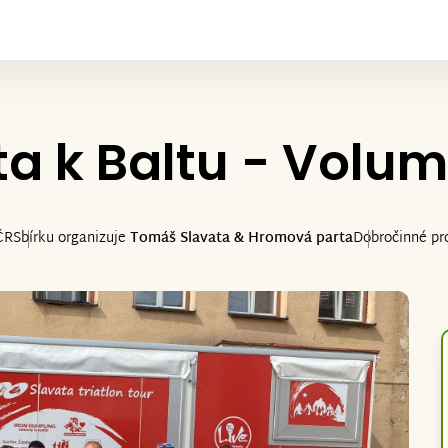
a k Baltu - Volum
ČR
Sbírku organizuje
Tomáš Slavata & Hromová parta
Dobročinné pr