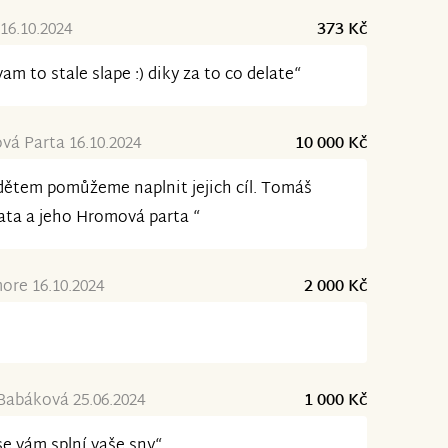
 16.10.2024
373 Kč
vam to stale slape :) diky za to co delate“
á Parta 16.10.2024
10 000 Kč
dětem pomůžeme naplnit jejich cíl. Tomáš
ata a jeho Hromová parta “
ore 16.10.2024
2 000 Kč
Babáková 25.06.2024
1 000 Kč
se vám splní vaše sny“