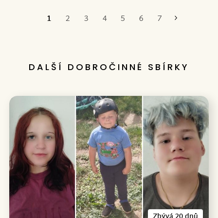
1
2
3
4
5
6
7
Poslední
DALŠÍ DOBROČINNÉ SBÍRKY
Zbývá 20 dnů