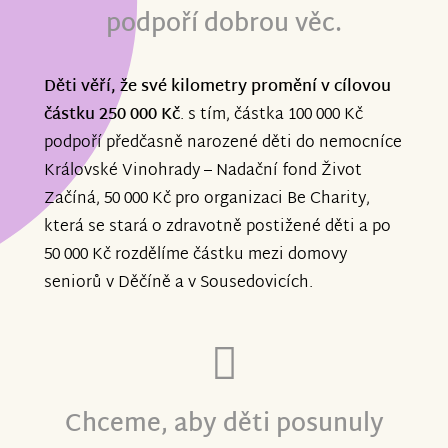
podpoří dobrou věc.
Děti věří, že své kilometry promění v cílovou
částku 250 000 Kč
. s tím, částka 100 000 Kč
podpoří předčasně narozené děti do nemocníce
Královské Vinohrady – Nadační fond Život
Začíná, 50 000 Kč pro organizaci Be Charity,
která se stará o zdravotně postižené děti a po
50 000 Kč rozdělíme částku mezi domovy
seniorů v Děčíně a v Sousedovicích.
Chceme, aby děti posunuly