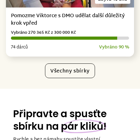
Pomozme Viktorce s DMO udělat další důležitý
krok vpřed
Vybráno 270 365 Kč z 300 000 Kč
74 dárců
Vybráno 90 %
Všechny sbírky
Připravte a spusťte
sbírku na
pár kliků!
Rychle a bez námahy spustíte vlastní