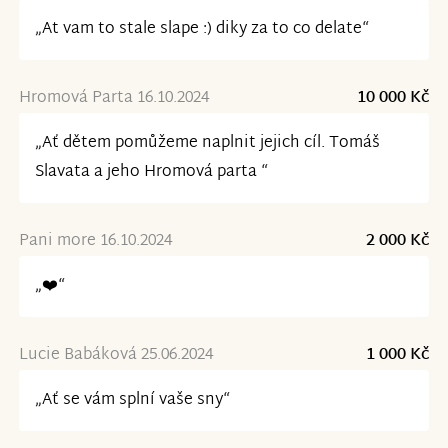
„At vam to stale slape :) diky za to co delate“
Hromová Parta 16.10.2024
10 000 Kč
„Ať dětem pomůžeme naplnit jejich cíl. Tomáš
Slavata a jeho Hromová parta “
Pani more 16.10.2024
2 000 Kč
„❤️“
Lucie Babáková 25.06.2024
1 000 Kč
„Ať se vám splní vaše sny“