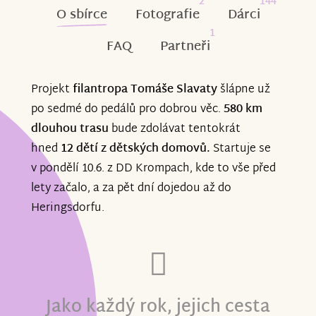
2
144
O sbírce
Fotografie
Dárci
1
FAQ
Partneři
Projekt
filantropa Tomáše Slavaty
šlápne už
po sedmé do pedálů pro dobrou věc.
580 km
dlouhou trasu
bude zdolávat tentokrát
hned
12 dětí z dětských domovů.
Startuje se
v pondělí 10.6. z DD Krompach, kde to vše před
lety začalo, a za pět dní dojedou až do
Heringsdorfu.
Jako každý rok, jejich cesta