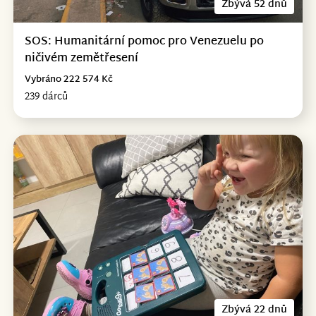
Zbývá 52 dnů
SOS: Humanitární pomoc pro Venezuelu po
ničivém zemětřesení
Vybráno 222 574 Kč
239 dárců
Zbývá 22 dnů