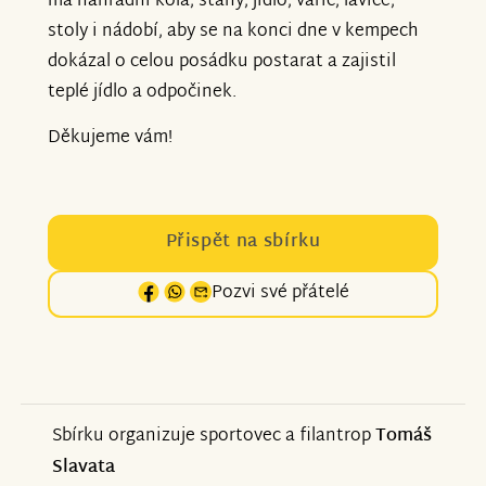
má náhradní kola, stany, jídlo, vařič, lavice,
stoly i nádobí, aby se na konci dne v kempech
dokázal o celou posádku postarat a zajistil
teplé jídlo a odpočinek.
Děkujeme vám!
Přispět na sbírku
Pozvi své přátelé
Sbírku organizuje sportovec a filantrop
Tomáš
Slavata