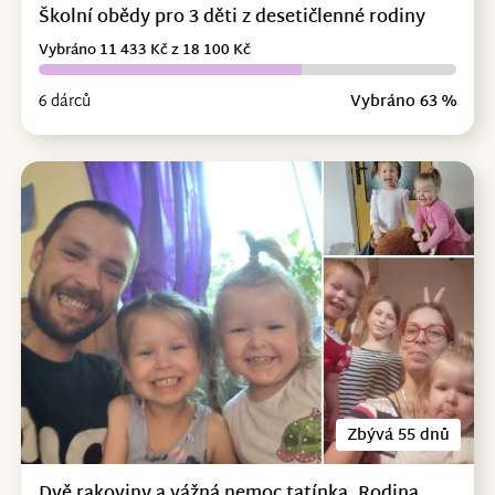
Školní obědy pro 3 děti z desetičlenné rodiny
Vybráno 11 433 Kč z 18 100 Kč
6 dárců
Vybráno 63 %
Zbývá 55 dnů
Dvě rakoviny a vážná nemoc tatínka. Rodina