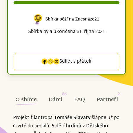
Sbírka běží na Znesnáze21
Sbírka byla ukončena 31. října 2021
Sdílet s přáteli
86
2
O sbírce
Dárci
FAQ
Partneři
Projekt filantropa
Tomáše Slavaty
šlápne už po
čtvrté do pedálů.
5 dětí-hrdinů z Dětského