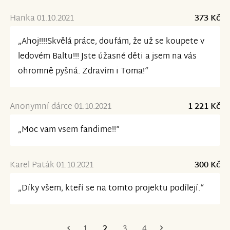
Hanka 01.10.2021
373 Kč
„Ahoj!!!!Skvělá práce, doufám, že už se koupete v
ledovém Baltu!!! Jste úžasné děti a jsem na vás
ohromně pyšná. Zdravím i Toma!“
Anonymní dárce 01.10.2021
1 221 Kč
„Moc vam vsem fandime!!“
Karel Paták 01.10.2021
300 Kč
„Díky všem, kteří se na tomto projektu podílejí.“
1
2
3
4