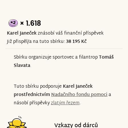
× 1.618
Karel Janeček
znásobí váš finanční příspěvek
Již přispěl/a na tuto sbírku:
38 195 Kč
Sbírku organizuje sportovec a filantrop
Tomáš
Slavata
Tuto sbírku podporuje
Karel Janeček
prostřednictvím
Nadačního fondu pomoci
a
násobí příspěvky
zlatým řezem
.
Vzkazy od dárců