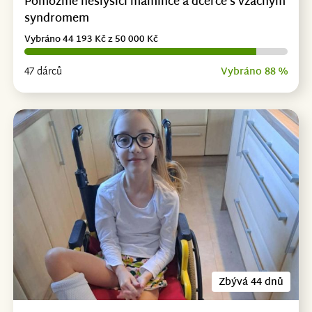
Pomozme neslyšící mamince a dcerce s vzácným
syndromem
Vybráno 44 193 Kč z 50 000 Kč
47 dárců
Vybráno 88 %
Zbývá 44 dnů