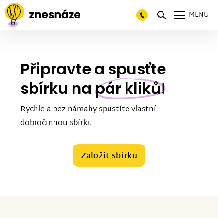
MENU
Připravte a spusťte
sbírku na
pár kliků!
Rychle a bez námahy spustíte vlastní
dobročinnou sbírku.
Založit sbírku