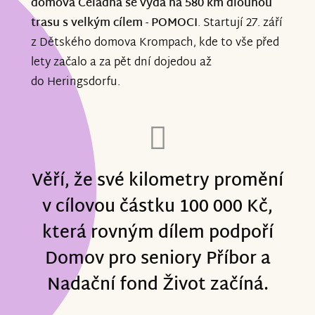
domova Čeladná se vydá na 580 km dlouhou
trasu s velkým cílem - POMOCI
.
Startují 27. září
z Dětského domova Krompach, kde to vše před
lety začalo a za pět dní dojedou až
do Heringsdorfu.
Věří, že své kilometry promění
v cílovou částku 100 000 Kč,
která rovným dílem podpoří
Domov pro seniory Příbor a
Nadační fond Život začíná.