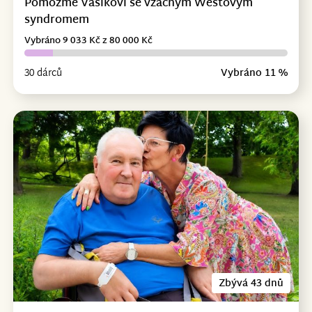
Pomozme Vašíkovi se vzácným Westovým
syndromem
Vybráno 9 033 Kč z 80 000 Kč
30 dárců
Vybráno 11 %
Zbývá 43 dnů