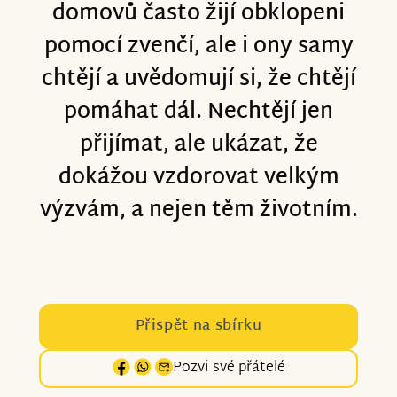
domovů často žijí obklopeni
pomocí zvenčí, ale i ony samy
chtějí a uvědomují si, že chtějí
pomáhat dál. Nechtějí jen
přijímat, ale ukázat, že
dokážou vzdorovat velkým
výzvám, a nejen těm životním.
Přispět na sbírku
Pozvi své přátelé