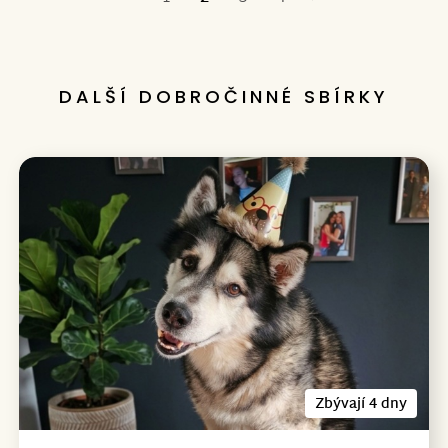
První
Poslední
DALŠÍ DOBROČINNÉ SBÍRKY
Zbývají 4 dny