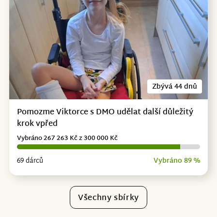
Zbývá 44 dnů
Pomozme Viktorce s DMO udělat další důležitý
krok vpřed
Vybráno 267 263 Kč z 300 000 Kč
69 dárců
Vybráno 89 %
Všechny sbírky