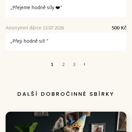
„Přejeme hodně síly ❤️“
Anonymní dárce 13.07.2026
500 Kč
„Přeji hodně sil! “
1
2
3
Poslední
DALŠÍ DOBROČINNÉ SBÍRKY