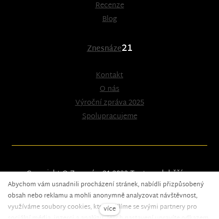
Recenze
Blog
21
Znesnáze
Kontakt
O nás
Výroční zpráva 2025
Spolupracujeme
Copyright © Znesnáze21 2023
Tento web běží na
Abychom vám usnadnili procházení stránek, nabídli přizpůsobený
solidpixels.
obsah nebo reklamu a mohli anonymně analyzovat návštěvnost,
využíváme soubory cookies, které sdílíme se svými partnery pro
více
sociální média, inzerci a analýzu. Jejich nastavení upravíte odkazem