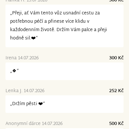
Hanka H. 15.07.2026
300 Kč
„Přeji, ať Vám tento vůz usnadní cestu za
potřebnou péčí a přinese více klidu v
každodenním životě. Držím Vám palce a přeji
hodně sil.❤️“
Irena 14.07.2026
300 Kč
„🍀“
Lenka J. 14.07.2026
252 Kč
„Držím pěsti ❤️“
Anonymní dárce 14.07.2026
500 Kč