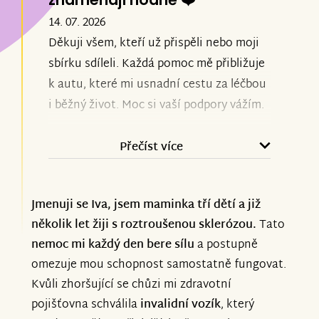
14. 07. 2026
Děkuji všem, kteří už přispěli nebo moji
sbírku sdíleli. Každá pomoc mě přibližuje
k autu, které mi usnadní cestu za léčbou
i běžný život. Moc si vaší podpory vážím.
Přečíst více
Jmenuji se Iva, jsem maminka tří dětí a již
několik let žiji s roztroušenou sklerózou.
Tato
nemoc mi každý den bere sílu
a postupně
omezuje mou schopnost samostatně fungovat.
Kvůli zhoršující se chůzi mi zdravotní
pojišťovna schválila
invalidní vozík
, který