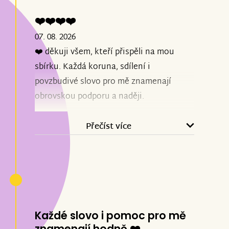
❤️❤️❤️❤️
07. 08. 2026
❤️ děkuji všem, kteří přispěli na mou
sbírku. Každá koruna, sdílení i
povzbudivé slovo pro mě znamenají
obrovskou podporu a naději.
Přečíst více
Každé slovo i pomoc pro mě
znamenají hodně ❤️