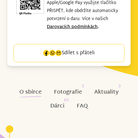
Apple/Google Pay využijte tlačítko
PŘISPĚT, kde obdržíte automaticky
potvrzení o daru. Více v našich
Darovacích podmínkách
.
Sdílet s přáteli
3
3
O sbírce
Fotografie
Aktuality
65
Dárci
FAQ