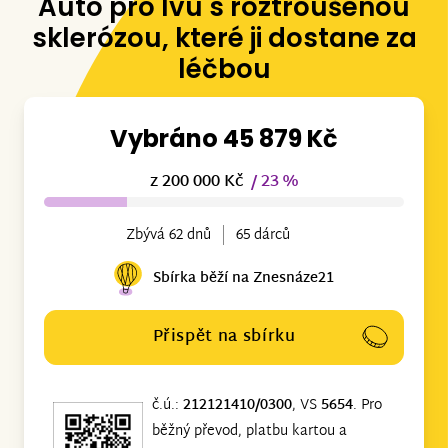
Auto pro Ivu s roztroušenou
sklerózou, které ji dostane za
léčbou
Vybráno 45 879 Kč
z 200 000 Kč
/ 23 %
Zbývá 62 dnů
65 dárců
Sbírka běží na Znesnáze21
Přispět na sbírku
č.ú.:
212121410/0300
, VS
5654
. Pro
běžný převod, platbu kartou a