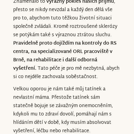
Znamenalo to
výrazný pokles našich příjmů
,
přesto se nikdy nevzdal a každý den dělá vše
pro to, abychom tuto těžkou životní situaci
společně zvládali. Kromě roztroušené sklerózy
se potýkám také s výraznou ztrátou sluchu.
Pravidelně proto dojíždím na kontroly do RS
centra, na specializované ORL pracoviště v
Brně, na rehabilitace i další odborná
vyšetření.
Tato péče je pro mě nezbytná, abych
si co nejdéle zachovala soběstačnost.
Velkou oporou je nám také můj tatínek a
nevlastní máma. Přestože tatínek sám
statečně bojuje se závažným onemocněním,
kdykoli mu to zdraví dovolí, pomáhají nám s
hlídáním dětí v době, kdy musím absolvovat
vyšetření, léčbu nebo rehabilitace.