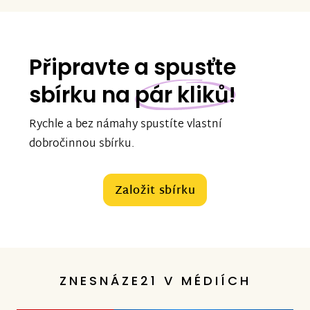
Připravte a spusťte
sbírku na
pár kliků!
Rychle a bez námahy spustíte vlastní
dobročinnou sbírku.
Založit sbírku
ZNESNÁZE21 V MÉDIÍCH