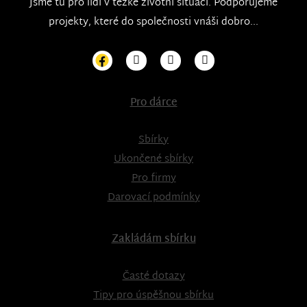
Jsme tu pro lidi v těžké životní situaci. Podporujeme
projekty, které do společnosti vnáši dobro...
Pro dárce
Sbírky
Ukončené sbírky
Pro firmy
Darovací podmínky
Zakládám sbírku
Časté dotazy
Tipy pro úspěšnou sbírku