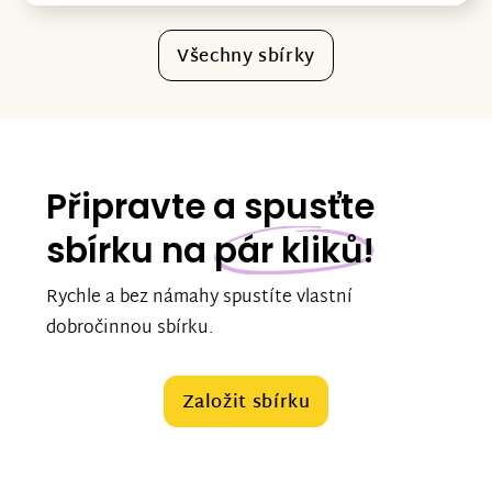
Všechny sbírky
Připravte a spusťte
sbírku na
pár kliků!
Rychle a bez námahy spustíte vlastní
dobročinnou sbírku.
Založit sbírku