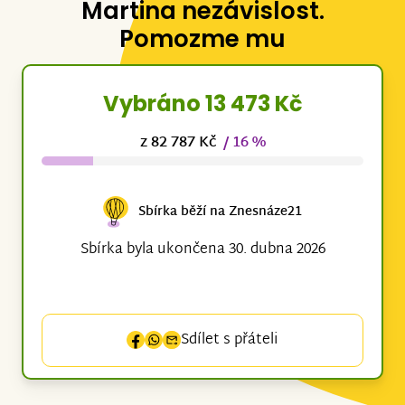
Martina nezávislost.
Pomozme mu
Vybráno 13 473 Kč
z 82 787 Kč
/ 16 %
Sbírka běží na Znesnáze21
Sbírka byla ukončena 30. dubna 2026
Sdílet s přáteli