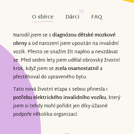
13
O sbírce
Dárci
FAQ
Narodil jsem se s
diagnózou dětské mozkové
obrny
a od narození jsem upoután na invalidní
vozík. Přesto se snažím žít naplno a nevzdávat
se. Před sedmi lety jsem udělal obrovský životní
krok, když jsem se
zcela osamostatnil
a
přestěhoval do upraveného bytu.
Tato nová životní etapa s sebou přinesla i
potřebu elektrického invalidního vozíku
, který
jsem si tehdy mohl pořídit jen díky úžasné
podpoře několika organizací.