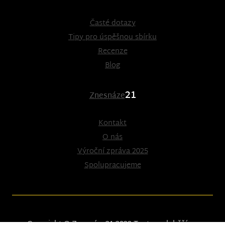
Časté dotazy
Tipy pro úspěšnou sbírku
Recenze
Blog
21
Znesnáze
Kontakt
O nás
Výroční zpráva 2025
Spolupracujeme
Copyright © Znesnáze21 2023
Tento web běží na