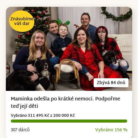
Znásobíme
váš dar
Zbývá 84 dnů
Maminka odešla po krátké nemoci. Podpořme
teď její děti
Vybráno 311 495 Kč z 200 000 Kč
307 dárců
Vybráno 156 %