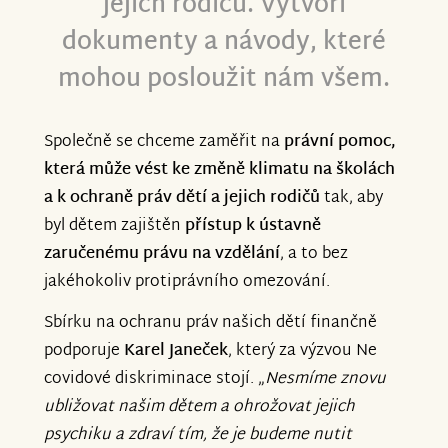
jejich rodičů. Vytvoří
dokumenty a návody, které
mohou posloužit nám všem.
Společně se chceme zaměřit na
právní pomoc,
která může vést ke změně klimatu na školách
a k ochraně práv dětí a jejich rodičů
tak, aby
byl dětem zajištěn
přístup k ústavně
zaručenému právu na vzdělání
, a to bez
jakéhokoliv protiprávního omezování.
Sbírku na ochranu práv našich dětí finančně
podporuje
Karel Janeček
, který za výzvou Ne
covidové diskriminace stojí. „
Nesmíme znovu
ubližovat našim dětem a ohrožovat jejich
psychiku a zdraví tím, že je budeme nutit