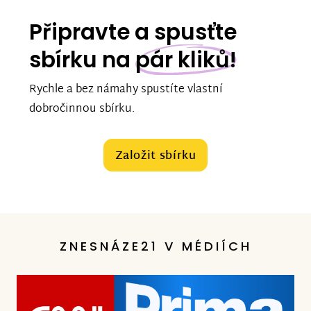
Připravte a spusťte
sbírku na
pár kliků!
Rychle a bez námahy spustíte vlastní
dobročinnou sbírku.
Založit sbírku
ZNESNÁZE21 V MÉDIÍCH