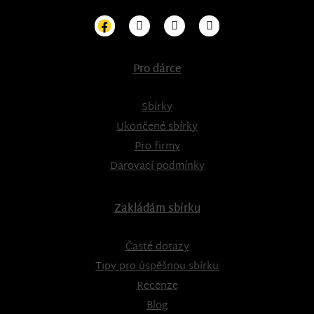
Pro dárce
Sbírky
Ukončené sbírky
Pro firmy
Darovací podmínky
Zakládám sbírku
Časté dotazy
Tipy pro úspěšnou sbírku
Recenze
Blog