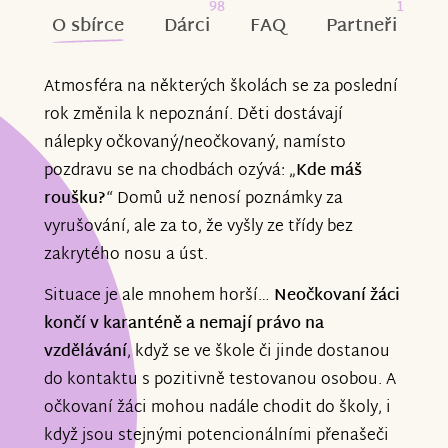
98
1
O sbírce
Dárci
FAQ
Partneři
Atmosféra na některých školách se za poslední
rok změnila k nepoznání. Děti dostávají
nálepky očkovaný/neočkovaný, namísto
pozdravu se na chodbách ozývá: „
Kde máš
roušku?
“ Domů už nenosí poznámky za
vyrušování, ale za to, že vyšly ze třídy bez
zakrytého nosu a úst.
Situace je ale mnohem horší…
Neočkovaní žáci
končí v karanténě a nemají právo na
vzdělávání
, když se ve škole či jinde dostanou
do kontaktu s pozitivně testovanou osobou. A
očkovaní žáci mohou nadále chodit do školy, i
když jsou stejnými potencionálními přenašeči