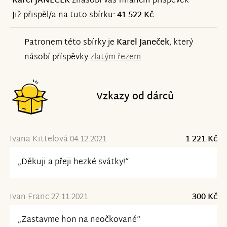
Karel JANEČEK
znásobí váš finanční příspěvek
Již přispěl/a na tuto sbírku:
41 522 Kč
Patronem této sbírky je
Karel Janeček
, který
násobí příspěvky
zlatým řezem
.
Vzkazy od dárců
Ivana Kittelová 04.12.2021
1 221 Kč
„Děkuji a přeji hezké svátky!“
Ivan Franc 27.11.2021
300 Kč
„Zastavme hon na neočkované“