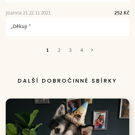
Joanna 21 22.11.2021
252 Kč
„Děkuji “
1
2
3
4
Poslední
DALŠÍ DOBROČINNÉ SBÍRKY