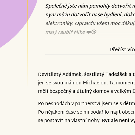
Společně jste nám pomohly dotvořit 
nyní můžu dotvořit naše bydlení ,do
elektroniky. Opravdu všem moc děku
malý raubíř Mike ❤️🙂
Přečíst víc
Devítiletý Adámek, šestiletý Tadeášek a t
jen se svou mámou Michaelou. Ta momentá
měli bezpečný a útulný domov s velkým D
Po neshodách v partnerství jsem se s dět
Po nějakém čase se mi podařilo najít obec
se postavit na vlastní nohy.
Byt ale není 