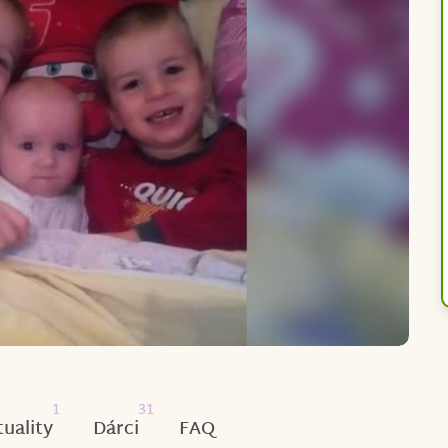
1
31
tuality
Dárci
FAQ