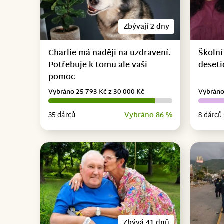
Zbývají 2 dny
Charlie má naději na uzdravení.
Školní
Potřebuje k tomu ale vaši
deseti
pomoc
Vybráno 25 793 Kč z 30 000 Kč
Vybráno
35 dárců
Vybráno 86 %
8 dárců
Zbývá 41 dnů