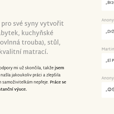
„Brz
Anonym
 pro své syny vytvořit
bytek, kuchyňské
„Drž
ovlnná trouba), stůl,
Martin
 kvalitní matrací.
„El 
odpory mi už skončila, takže
jsem
našla jakoukoliv práci a zlepšila
Anonym
ám samoživitelkám nepřeje.
Práce se
stanční výuce.
„😉