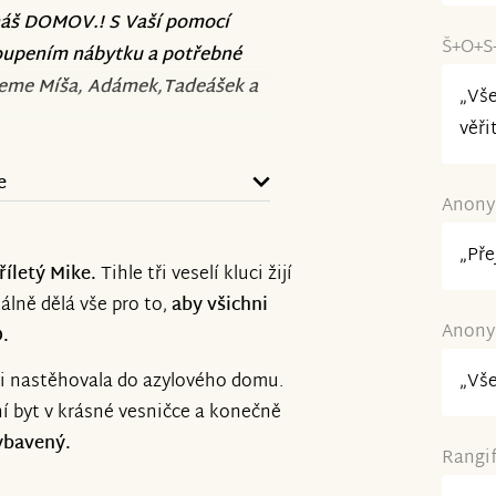
náš DOMOV.! S Vaší pomocí
Š+O+S+
koupením nábytku a potřebné
jeme Míša, Adámek,Tadeášek a
„Vše
věři
e
Anonym
„Pře
říletý Mike.
Tihle tři veselí kluci žijí
lně dělá vše pro to,
aby všichni
Anonym
.
mi nastěhovala do azylového domu.
„Vše
ní byt v krásné vesničce a konečně
vybavený.
Rangif