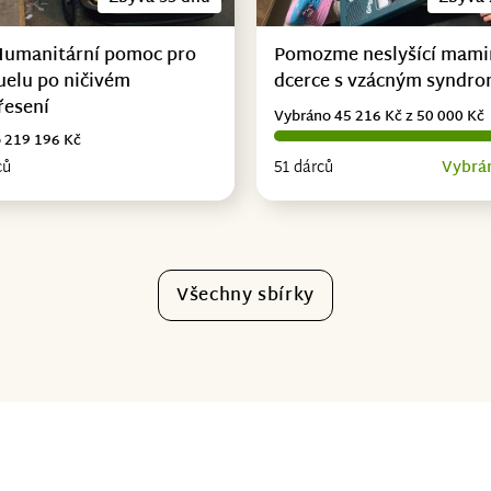
Humanitární pomoc pro
Pomozme neslyšící mami
uelu po ničivém
dcerce s vzácným syndr
řesení
Vybráno 45 216 Kč z 50 000 Kč
 219 196 Kč
ců
51 dárců
Vybrá
Všechny sbírky