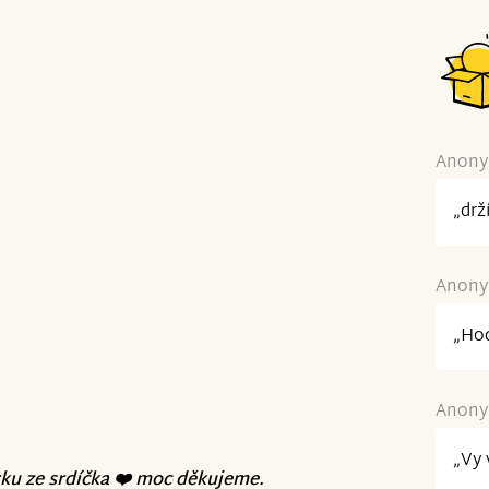
Anonym
„drž
Anonym
„Hod
Anonym
„Vy 
rku ze srdíčka ❤️ moc děkujeme.