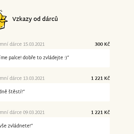
Vzkazy od dárců
ní dárce 15.03.2021
300 Kč
íme palce! dobře to zvládejte :)“
ní dárce 13.03.2021
1 221 Kč
ně štěstí!“
ní dárce 09.03.2021
1 221 Kč
vše zvládnete!“