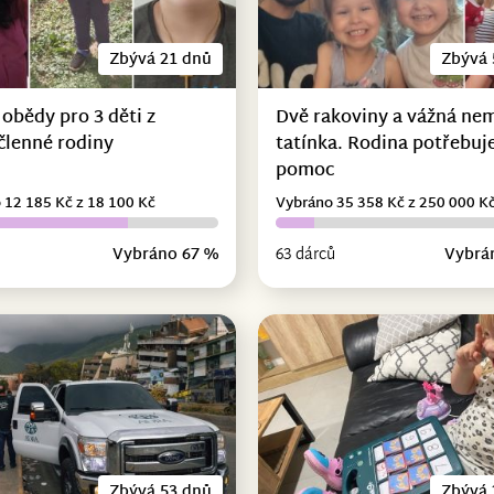
Zbývá 21 dnů
Zbývá 
 obědy pro 3 děti z
Dvě rakoviny a vážná ne
členné rodiny
tatínka. Rodina potřebuje
pomoc
 12 185 Kč z 18 100 Kč
Vybráno 35 358 Kč z 250 000 K
Vybráno 67 %
63 dárců
Vybrá
Zbývá 53 dnů
Zbývá 