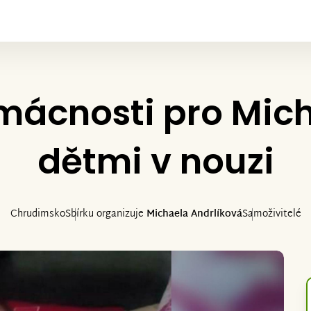
ácnosti pro Mich
dětmi v nouzi
Chrudimsko
Sbírku organizuje
Michaela Andrlíková
Samoživitelé