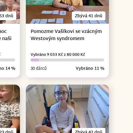
53 dnů
Zbývá 41 dnů
moc
Pomozme Vašíkovi se vzácným
 naši
Westovým syndromem
č
Vybráno 9 033 Kč z 80 000 Kč
no 14 %
30 dárců
Vybráno 11 %
23 dnů
Zbývá 42 dnů