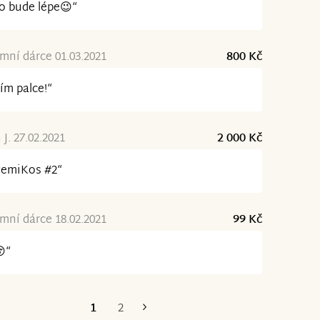
o bude lépe😉“
ní dárce 01.03.2021
800 Kč
ím palce!“
 J. 27.02.2021
2 000 Kč
PemiKos #2“
ní dárce 18.02.2021
99 Kč
“
1
2