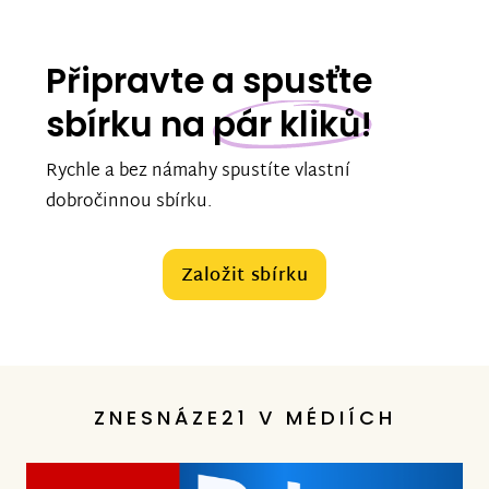
Připravte a spusťte
sbírku na
pár kliků!
Rychle a bez námahy spustíte vlastní
dobročinnou sbírku.
Založit sbírku
ZNESNÁZE21 V MÉDIÍCH