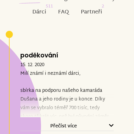
511
2
Dárci
FAQ
Partneři
poděkování
15. 12. 2020
Milí známí i neznámí dárci,
sbírka na podporu našeho kamaráda
Dušana a jeho rodiny je u konce. Díky
vám se vybralo téměř 700 tisíc, tedy
skoro třikrát víc, než byl původní záměr.
Přečíst více
Pro Dušana to znamená možnost vrátit