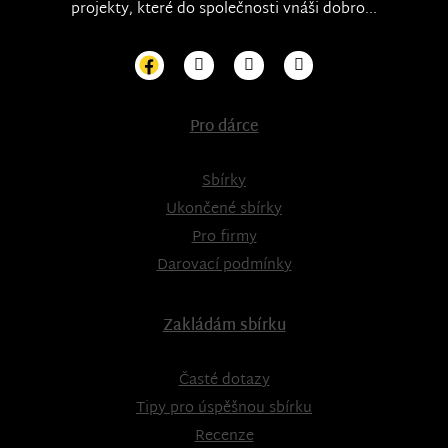
projekty, které do společnosti vnáši dobro...
Pro dárce
Sbírky
Ukončené sbírky
Pro firmy
Darovací podmínky
Zakládám sbírku
Časté dotazy
Tipy pro úspěšnou sbírku
Recenze