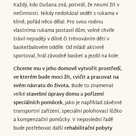
Každý, kdo Dušana zná, potvrdí, že neumí žít v
nečinnosti. Nikdy nedokázal sedět s rukama v
klíně, pořád něco dělal. Pro svou rodinu
vlastníma rukama postavil dům, volné chvíle
trávil nejraději v dílně či trénováním dětí v
basketbalovém oddíle. Od mládí aktivně
sportoval, hrál závodně basket a jezdil na kole.
Chceme mu v jeho domově vytvořit prostředí,
ve kterém bude moci žít, cvičit a pracovat na
svém návratu do života.
Bude to znamenat
velké
stavební úpravy domu
a
pořízení
speciálních pomůcek
, jako je například závěsné
transportní zařízení, speciální polohovací lůžko
a kompenzační pomůcky. V neposlední řadě
bude potřebovat další
rehabilitační pobyty
.