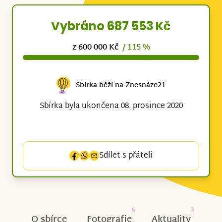
Vybráno 687 553 Kč
z 600 000 Kč
/ 115 %
Sbírka běží na Znesnáze21
Sbírka byla ukončena 08. prosince 2020
Sdílet s přáteli
6
3
O sbírce
Fotografie
Aktuality