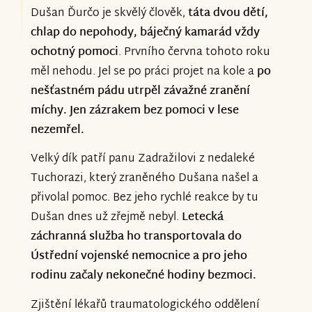
víru, že to společně zvládneme!
Dušan Ďurčo je skvělý člověk,
táta dvou dětí,
se rozhodli nechat sbírku i nadále
chlap do nepohody, báječný kamarád vždy
běžet. Do budoucna Dušana čekají
Blanka Svobodová a Štolmířáci
ochotný pomoci
. Prvního června tohoto roku
nákladné rehabilitace, budeme muset
měl nehodu. Jel se po práci projet na kole a
po
uzpůsobit bydlení a pořídit kompenzační
nešťastném pádu utrpěl závažné zranění
pomůcky - velkou část z toho všeho
míchy. Jen zázrakem bez pomoci v lese
bohužel pojišťovna nehradí.
nezemřel.
Dušan má před sebou ještě dlouhou
Velký dík patří panu Zadražilovi z nedaleké
cestu. Díky vám na to ale není sám!
Tuchorazi, který zraněného Dušana našel a
přivolal pomoc. Bez jeho rychlé reakce by tu
Děkujeme! - rodina a kamarádi
Dušan dnes už zřejmě nebyl.
Letecká
záchranná služba ho transportovala do
Ústřední vojenské nemocnice a pro jeho
rodinu začaly nekonečné hodiny bezmoci.
Zjištění lékařů traumatologického oddělení