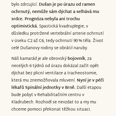
bylo zdrcující.
Dušan je po úrazu od ramen
ochrnutý, nemůže sám dýchat a selhává mu
srdce. Prognóza nebyla ani trochu
optimistická.
Spastická kvadruplegie, v
důsledku protržené vertebrální arterie ochrnutí
v úseku C2 až C6, tedy ochrnutí 90 % těla. Život
celé Dušanovy rodiny se obrátil naruby.
Náš kamarád je ale obrovský
bojovník
, za
necelých 6 týdnů od úrazu dokázal začít opět
dýchat bez plicní ventilace a tracheostomie,
která mu znemožňovala mluvení.
Nyní je v péči
lékařů Spinální jednotky v Brně.
Další etapou
bude pobyt v Rehabilitačním centru v
Kladrubech. Rozhodl se nevzdat to a my mu
chceme pomoci překonat těžkou situaci.