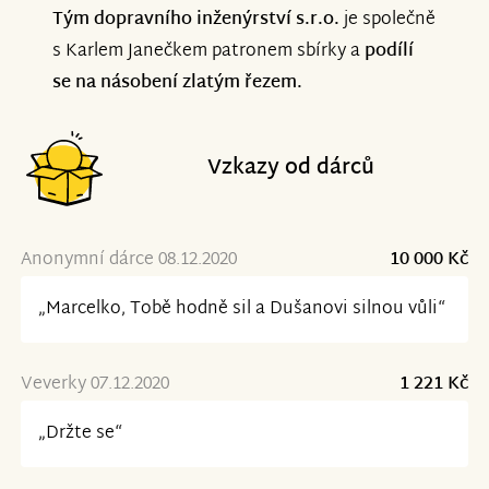
Tým dopravního inženýrství s.r.o.
je společně
s Karlem Janečkem patronem sbírky a
podílí
se na násobení zlatým řezem.
Vzkazy od dárců
Anonymní dárce 08.12.2020
10 000 Kč
„Marcelko, Tobě hodně sil a Dušanovi silnou vůli“
Veverky 07.12.2020
1 221 Kč
„Držte se“