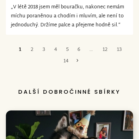
„V létě 2018 jsem měl bouračku, nakonec nemám
míchu poraněnou a chodím i mluvím, ale není to
jednoduchý. Držíme palce a přejeme hodně sil.“
1
2
3
4
5
6
…
12
13
Poslední
14
DALŠÍ DOBROČINNÉ SBÍRKY