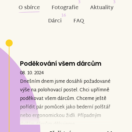
3
3
O sbírce
Fotografie
Aktuality
16
Dárci
FAQ
Poděkování všem dárcům
08. 10. 2024
Dnešním dnem jsme dosáhli požadované
výše na polohovací postel. Chci upřímně
poděkovat všem dárcům. Chceme ještě
pořídit pár pomůcek jako bederní polštář
nebo ergonomickou židli.
Případným
dalším dárcům děkujeme.