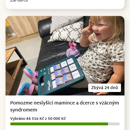
236 dárců
Zbývá 24 dnů
Pomozme neslyšící mamince a dcerce s vzácným
syndromem
Vybráno 44 316 Kč z 50 000 Kč