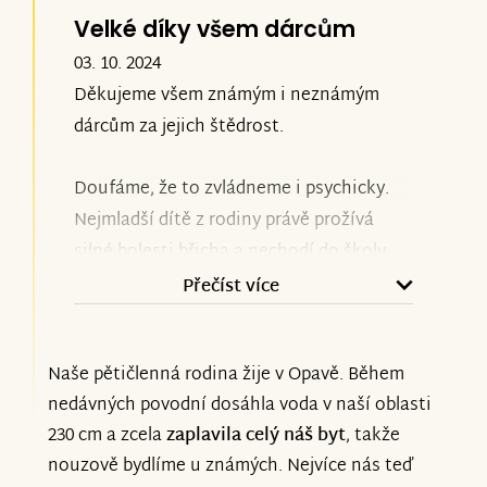
Velké díky všem dárcům
03. 10. 2024
Děkujeme všem známým i neznámým
dárcům za jejich štědrost.
Doufáme, že to zvládneme i psychicky.
Nejmladší dítě z rodiny právě prožívá
silné bolesti břicha a nechodí do školy.
Přečíst více
Naše pětičlenná rodina žije v Opavě. Během
nedávných povodní dosáhla voda v naší oblasti
230 cm a zcela
zaplavila celý náš byt
, takže
nouzově bydlíme u známých. Nejvíce nás teď