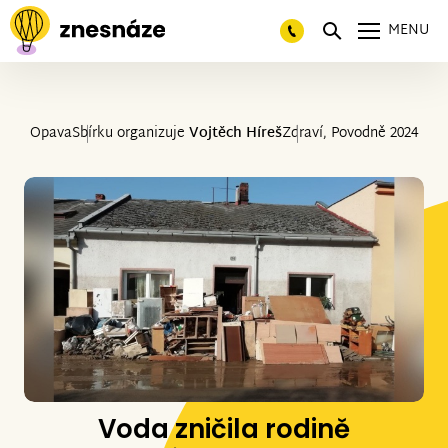
MENU
Opava
Sbírku organizuje
Vojtěch Híreš
Zdraví, Povodně 2024
Voda zničila rodině