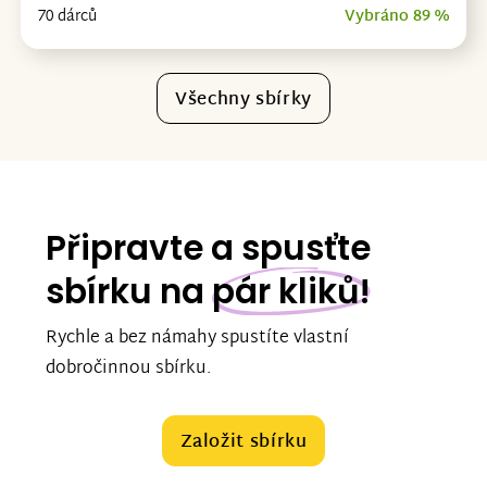
70 dárců
Vybráno 89 %
Všechny sbírky
Připravte a spusťte
sbírku na
pár kliků!
Rychle a bez námahy spustíte vlastní
dobročinnou sbírku.
Založit sbírku