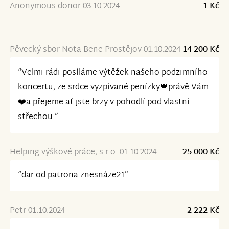
Anonymous donor 03.10.2024
1 Kč
Pěvecký sbor Nota Bene Prostějov 01.10.2024
14 200 Kč
“Velmi rádi posíláme výtěžek našeho podzimního
koncertu, ze srdce vyzpívané penízky🍁právě Vám
❤️a přejeme ať jste brzy v pohodlí pod vlastní
střechou.”
Helping výškové práce, s.r.o. 01.10.2024
25 000 Kč
“dar od patrona znesnáze21”
Petr 01.10.2024
2 222 Kč