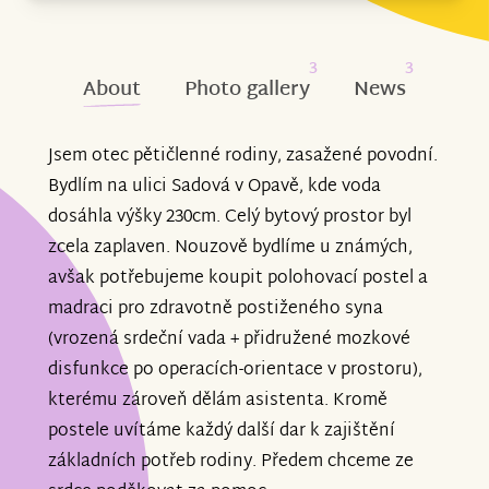
3
3
About
Photo gallery
News
Jsem otec pětičlenné rodiny, zasažené povodní.
Bydlím na ulici Sadová v Opavě, kde voda
dosáhla výšky 230cm. Celý bytový prostor byl
zcela zaplaven. Nouzově bydlíme u známých,
avšak potřebujeme koupit polohovací postel a
madraci pro zdravotně postiženého syna
(vrozená srdeční vada + přidružené mozkové
disfunkce po operacích-orientace v prostoru),
kterému zároveň dělám asistenta. Kromě
postele uvítáme každý další dar k zajištění
základních potřeb rodiny. Předem chceme ze