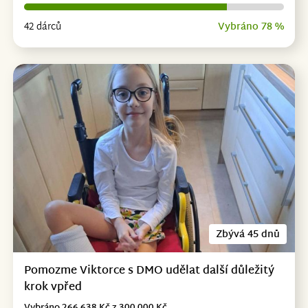
42 dárců
Vybráno 78 %
Zbývá 45 dnů
Pomozme Viktorce s DMO udělat další důležitý
krok vpřed
Vybráno 266 638 Kč z 300 000 Kč