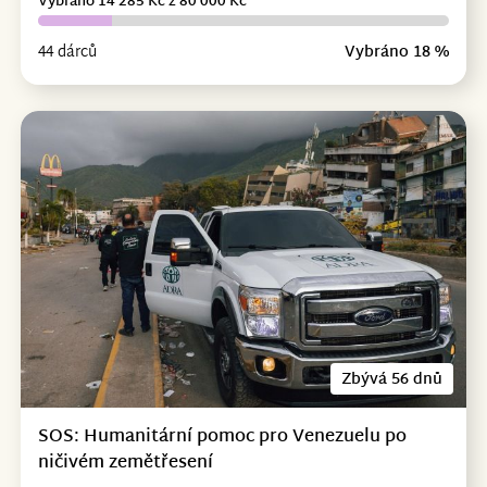
Vybráno 14 285 Kč z 80 000 Kč
44 dárců
Vybráno 18 %
Zbývá 56 dnů
SOS: Humanitární pomoc pro Venezuelu po
ničivém zemětřesení