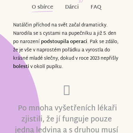
37
O sbírce
Dárci
FAQ
Natálčin příchod na svět začal dramaticky.
Narodila se s cystami na pupečníku a již 5. den
po narození
podstoupila operaci
. Pak se zdálo,
že je vše v naprostém pořádku a vyrostla do
krásné mladé slečny, dokud v roce 2023 nepřišly
bolesti
v okolí pupíku.
Po mnoha vyšetřeních lékaři
zjistili, že jí funguje pouze
jedna ledvina a s druhou musí