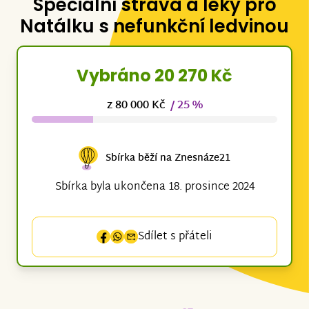
Speciální strava a léky pro
Natálku s nefunkční ledvinou
Vybráno 20 270 Kč
z 80 000 Kč
/ 25 %
Sbírka běží na Znesnáze21
Sbírka byla ukončena 18. prosince 2024
Sdílet s přáteli