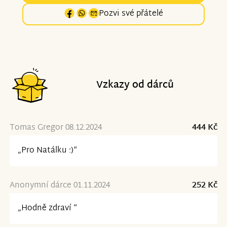
Pozvi své přátelé
Vzkazy od dárců
Tomas Gregor 08.12.2024
444 Kč
„Pro Natálku :)“
Anonymní dárce 01.11.2024
252 Kč
„Hodně zdraví “