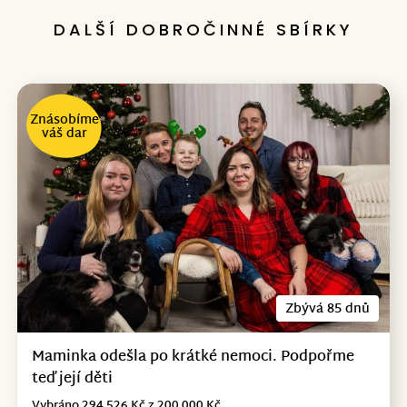
DALŠÍ DOBROČINNÉ SBÍRKY
Znásobíme
váš dar
Zbývá 85 dnů
Maminka odešla po krátké nemoci. Podpořme
teď její děti
Vybráno 294 526 Kč z 200 000 Kč