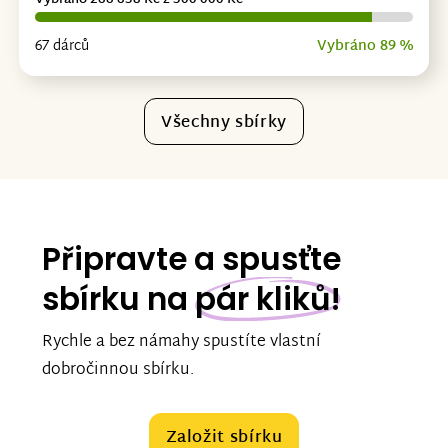
67 dárců
Vybráno 89 %
Všechny sbírky
Připravte a spusťte
sbírku na
pár kliků!
Rychle a bez námahy spustíte vlastní
dobročinnou sbírku.
Založit sbírku