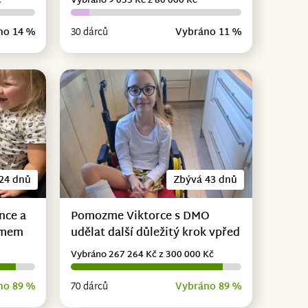
č
Vybráno 9 033 Kč z 80 000 Kč
no 14 %
30 dárců
Vybráno 11 %
24 dnů
Zbývá 43 dnů
nce a
Pomozme Viktorce s DMO
omem
udělat další důležitý krok vpřed
Vybráno 267 264 Kč z 300 000 Kč
no 89 %
70 dárců
Vybráno 89 %