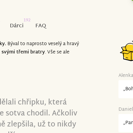
2
192
Dárci
FAQ
ky.
Býval to naprosto veselý a hravý
e
svými třemi bratry
. Vše se ale
Alenka
„Boh
ělali chřipku, která
Daniel
e sotva chodil. Ačkoliv
ě zlepšila, už to nikdy
„Pa