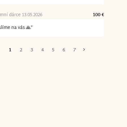
ní dárce 13.05.2026
100 €
líme na vás 🙏“
1
2
3
4
5
6
7
Poslední