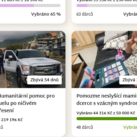
 11 685 Kč z 18 100 Kč
Vybráno 35 358 Kč z 250 000 K
Vybráno 65 %
63 dárců
Vybrá
Zbývá 54 dnů
Zbývá 
Humanitární pomoc pro
Pomozme neslyšící mami
uelu po ničivém
dcerce s vzácným syndr
řesení
Vybráno 44 316 Kč z 50 000 Kč
 219 196 Kč
ců
48 dárců
Vybrá