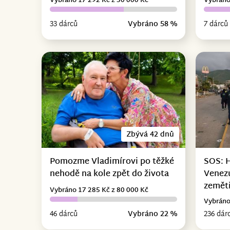
Vybráno 17 292 Kč z 30 000 Kč
Vybráno
33 dárců
Vybráno 58 %
7 dárců
Zbývá 42 dnů
Pomozme Vladimírovi po těžké
SOS: 
nehodě na kole zpět do života
Venez
zemět
Vybráno 17 285 Kč z 80 000 Kč
Vybráno
46 dárců
Vybráno 22 %
236 dár