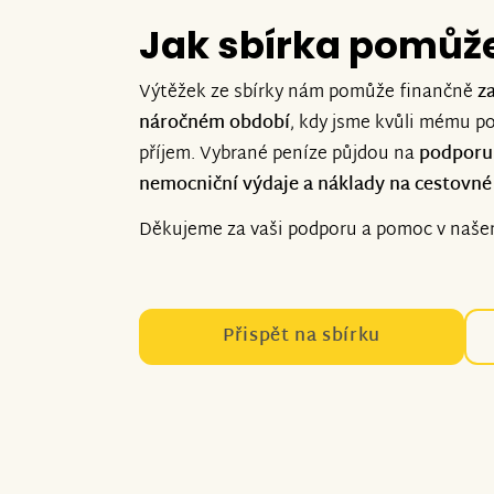
Jak sbírka pomůž
Výtěžek ze sbírky nám pomůže finančně
z
náročném období
, kdy jsme kvůli mému po
příjem. Vybrané peníze půjdou na
podporu
nemocniční výdaje a náklady na cestovn
Děkujeme za vaši podporu a pomoc v našem
Přispět na sbírku