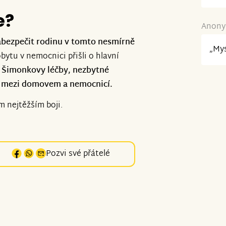
e?
Anonym
abezpečit rodinu v tomto nesmírně
„Mys
bytu v nemocnici přišli o hlavní
 Šimonkovy léčby, nezbytné
é mezi domovem a nemocnicí.
 nejtěžším boji.
Pozvi své přátelé