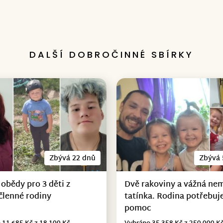
DALŠÍ DOBROČINNÉ SBÍRKY
Zbývá 22 dnů
Zbývá 
 obědy pro 3 děti z
Dvě rakoviny a vážná ne
členné rodiny
tatínka. Rodina potřebuje
pomoc