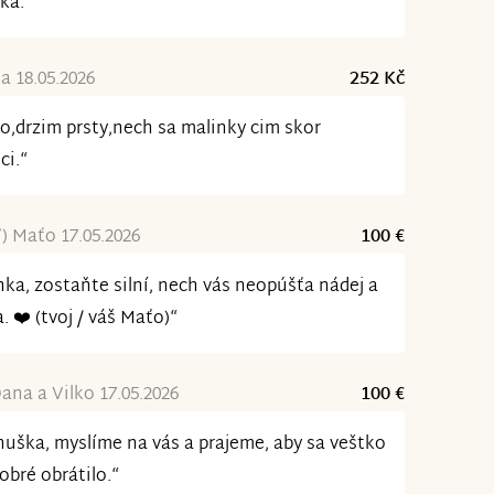
ka.“
a 18.05.2026
252 Kč
o,drzim prsty,nech sa malinky cim skor
ci.“
t”) Maťo 17.05.2026
100 €
ka, zostaňte silní, nech vás neopúšťa nádej a
a. ❤️ (tvoj / váš Maťo)“
ana a Vilko 17.05.2026
100 €
uška, myslíme na vás a prajeme, aby sa veštko
obré obrátilo.“