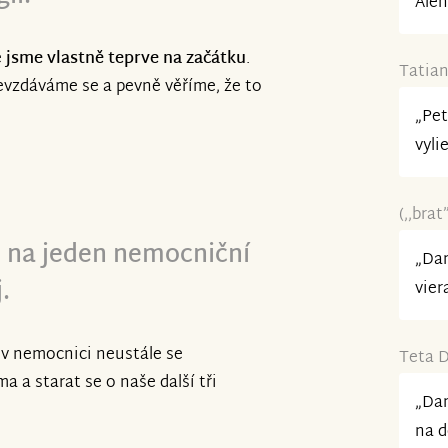
Alen
e
jsme vlastně teprve na začátku
.
Tatian
nevzdáváme se a pevně věříme, že to
„Pet
vylie
(,,bra
n na jeden nemocniční
„Dan
.
vier
 v nemocnici neustále se
Teta D
a starat se o naše další tři
„Dan
na d