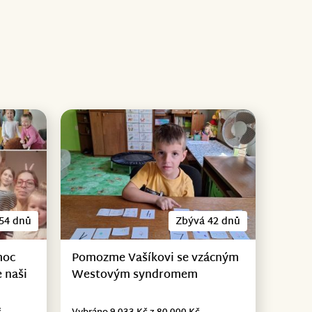
54 dnů
Zbývá 42 dnů
moc
Pomozme Vašíkovi se vzácným
 naši
Westovým syndromem