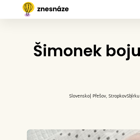
Šimonek boj
Slovensko| Přešov, Stropkov
Sbírku