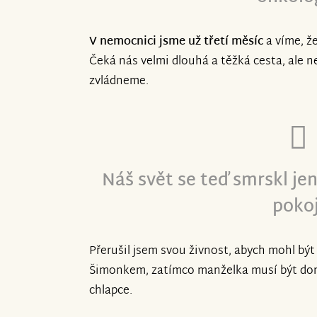
V nemocnici jsme už třetí měsíc
a víme, ž
Čeká nás velmi dlouhá a těžká cesta, ale 
zvládneme.
Náš svět se teď smrskl je
pokoj
Přerušil jsem svou živnost, abych mohl být
Šimonkem, zatímco manželka musí být doma 
chlapce.