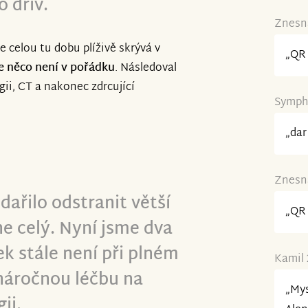
o dřív.
Znesná
e celou tu dobu plíživě skrývá v
„QR 
že něco není v pořádku
. Následoval
gii, CT a nakonec zdrcující
Symphe
„dar
Znesná
dařilo odstranit větší
„QR 
ne celý. Nyní jsme dva
k stále není při plném
Kamil 
náročnou léčbu na
„Mys
ii.