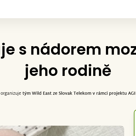
uje s nádorem mo
jeho rodině
 organizuje
tým Wild East ze Slovak Telekom v rámci projektu AG