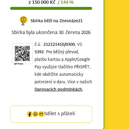
z 150 000 Kč
/ 144 %
Sbírka běží na Znesnáze21
Sbírka byla ukončena 30. června 2026
č.ú.:
212121410/0300
, VS
5392
. Pro běžný převod,
platbu kartou a Apple/Google
Pay využijte tlačítko PŘISPĚT,
kde obdržíte automaticky
potvrzení o daru. Více v našich
Darovacích podmínkách
.
Sdílet s přáteli