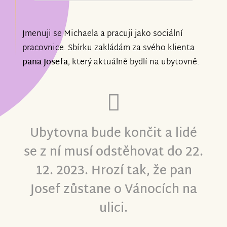
Za pana Josefa děkuji a přeji všem krásné
a pohodové Vánoční svátky.
Jmenuji se Michaela a pracuji jako sociální
pracovnice. Sbírku zakládám za svého klienta
pana Josefa
, který aktuálně bydlí na ubytovně.
Ubytovna bude končit a lidé
se z ní musí odstěhovat do 22.
12. 2023. Hrozí tak, že pan
Josef zůstane o Vánocích na
ulici.