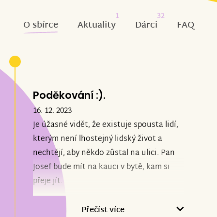
1
32
O sbírce
Aktuality
Dárci
FAQ
Poděkování :).
16. 12. 2023
Je úžasné vidět, že existuje spousta lidí,
kterým není lhostejný lidský život a
nechtějí, aby někdo zůstal na ulici. Pan
Josef bude mít na kauci v bytě, kam si
přeje jít.
Přečíst více