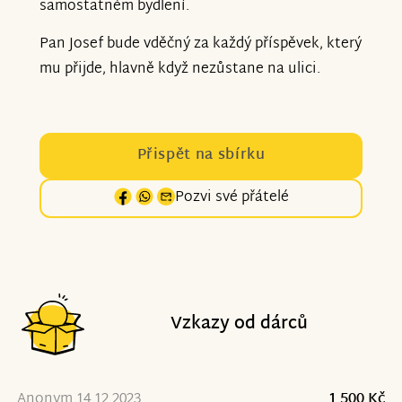
samostatném bydlení.
Pan Josef bude vděčný za každý příspěvek, který
mu přijde, hlavně když nezůstane na ulici.
Přispět na sbírku
Pozvi své přátelé
Vzkazy od dárců
Anonym 14.12.2023
1 500 Kč