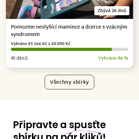
Zbývá 26 dnů
Pomozme neslyšící mamince a dcerce s vzácným
syndromem
Vybráno 43 166 Kč z 50 000 Kč
45 dárců
Vybráno 86 %
Všechny sbírky
Připravte a spusťte
sbírku na
pár kliků!