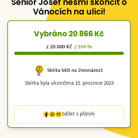
Senior Josef nesmí skončit o
Vánocích na ulici!
Vybráno 20 866 Kč
z 20 000 Kč
/ 104 %
Sbírka běží na Znesnáze21
Sbírka byla ukončena 15. prosince 2023
Sdílet s přáteli