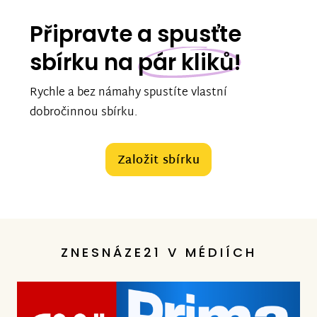
Připravte a spusťte
sbírku na
pár kliků!
Rychle a bez námahy spustíte vlastní
dobročinnou sbírku.
Založit sbírku
ZNESNÁZE21 V MÉDIÍCH