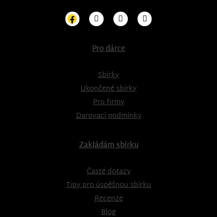
Pro dárce
Sbírky
Ukončené sbírky
Pro firmy
Darovací podmínky
Zakládám sbírku
Časté dotazy
Tipy pro úspěšnou sbírku
Recenze
Blog