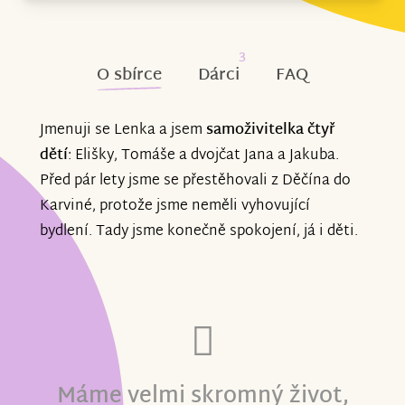
3
O sbírce
Dárci
FAQ
Jmenuji se Lenka a jsem
samoživitelka čtyř
dětí
: Elišky, Tomáše a dvojčat Jana a Jakuba.
Před pár lety jsme se přestěhovali z Děčína do
Karviné, protože jsme neměli vyhovující
bydlení. Tady jsme konečně spokojení, já i děti.
Máme velmi skromný život,