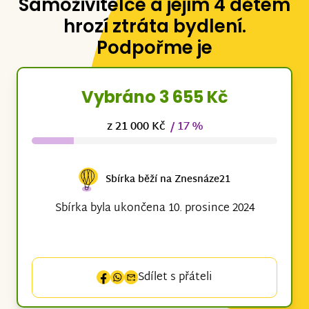
Samoživitelce a jejím 4 dětem
hrozí ztráta bydlení.
Podpořme je
Vybráno 3 655 Kč
z 21 000 Kč
/ 17 %
Sbírka běží na Znesnáze21
Sbírka byla ukončena 10. prosince 2024
Sdílet s přáteli