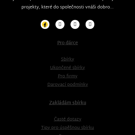
projekty, které do společnosti vnáši dobro...
Pro dárce
Sbírky
Ukončené sbírky
Pro firmy
Darovací podmínky
Zakládám sbírku
Časté dotazy
Tipy pro úspěšnou sbírku