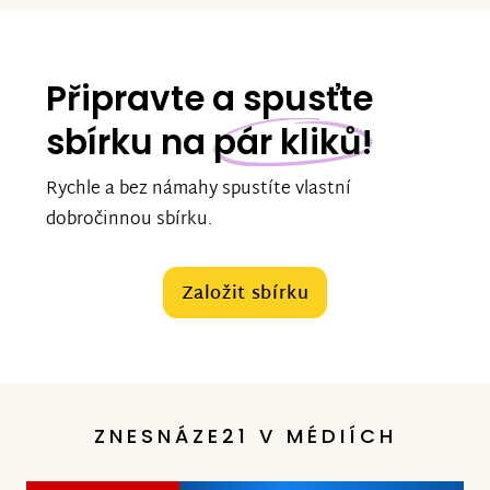
Připravte a spusťte
sbírku na
pár kliků!
Rychle a bez námahy spustíte vlastní
dobročinnou sbírku.
Založit sbírku
ZNESNÁZE21 V MÉDIÍCH