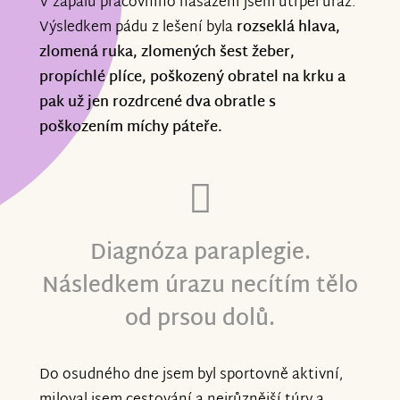
V zápalu pracovního nasazení jsem utrpěl úraz.
Výsledkem pádu z lešení byla
rozseklá hlava,
zlomená ruka, zlomených šest žeber,
propíchlé plíce, poškozený obratel na krku a
pak už jen rozdrcené dva obratle s
poškozením míchy páteře.
Diagnóza paraplegie.
Následkem úrazu necítím tělo
od prsou dolů.
Do osudného dne jsem byl sportovně aktivní,