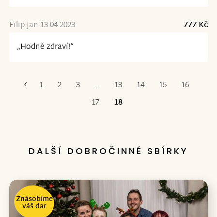
Filip Jan 13.04.2023
777 Kč
„Hodně zdraví!“
1
2
3
…
13
14
15
16
První
17
18
DALŠÍ DOBROČINNÉ SBÍRKY
Znásobíme
váš dar