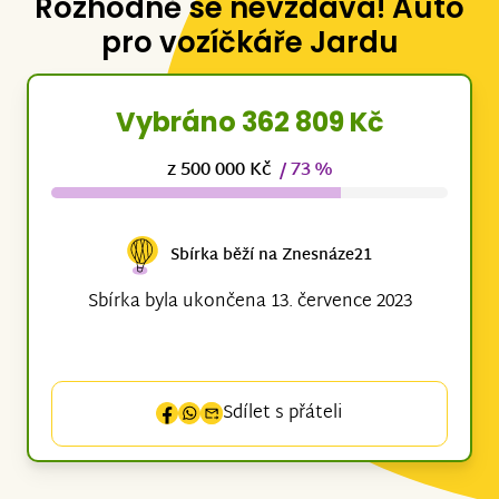
Rozhodně se nevzdává! Auto
pro vozíčkáře Jardu
Vybráno 362 809 Kč
z 500 000 Kč
/ 73 %
Sbírka běží na Znesnáze21
Sbírka byla ukončena 13. července 2023
Sdílet s přáteli