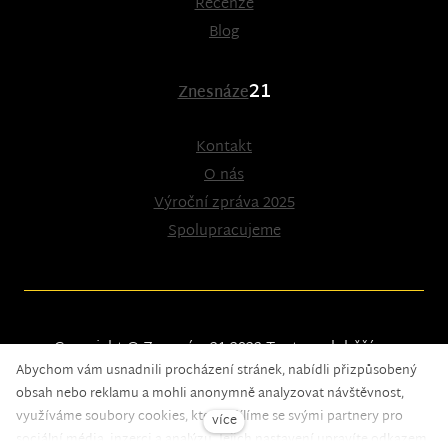
Recenze
Blog
21
Znesnáze
Kontakt
O nás
Výroční zpráva 2025
Spolupracujeme
Copyright © Znesnáze21 2023
Tento web běží na
Abychom vám usnadnili procházení stránek, nabídli přizpůsobený
solidpixels.
obsah nebo reklamu a mohli anonymně analyzovat návštěvnost,
využíváme soubory cookies, které sdílíme se svými partnery pro
více
sociální média, inzerci a analýzu. Jejich nastavení upravíte odkazem