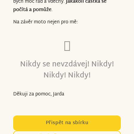
bych moc rád a vděčný.
Jakákoli částka se
počítá a pomůže
.
Na závěr moto nejen pro mě:
Nikdy se nevzdávej! Nikdy!
Nikdy! Nikdy!
Děkuji za pomoc, Jarda
Přispět na sbírku