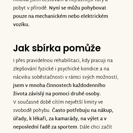
miloval jsem cestování a nejrůznější túry a
pobyt v přírodě.
Nyní se můžu pohybovat
pouze na mechanickém nebo elektrickém
vozíku.
Jak sbírka pomůže
I přes pravidelnou rehabilitaci, kdy pracuji na
zlepšování fyzické i psychické kondice a na
nácviku soběstačnosti v rámci svých možností,
jsem v mnoha činnostech každodenního
života závislý na pomoci druhé osoby.
V současné době cítím největší limity ve
svobodě pohybu.
Často potřebuju na nákup,
úřady, k lékaři, za kamarády, na výlet a v
neposlední řadě za sportem
. Dále chci začít