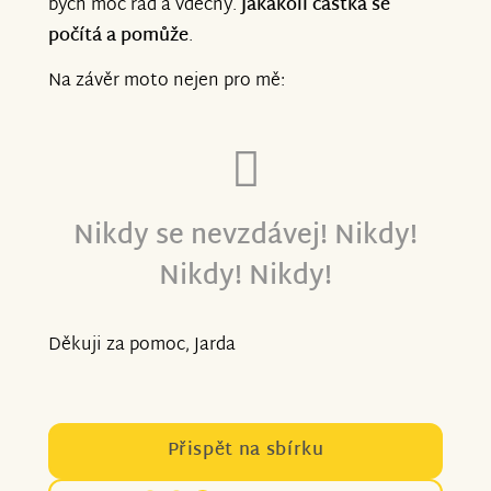
bych moc rád a vděčný.
Jakákoli částka se
počítá a pomůže
.
Na závěr moto nejen pro mě:
Nikdy se nevzdávej! Nikdy!
Nikdy! Nikdy!
Děkuji za pomoc, Jarda
Přispět na sbírku