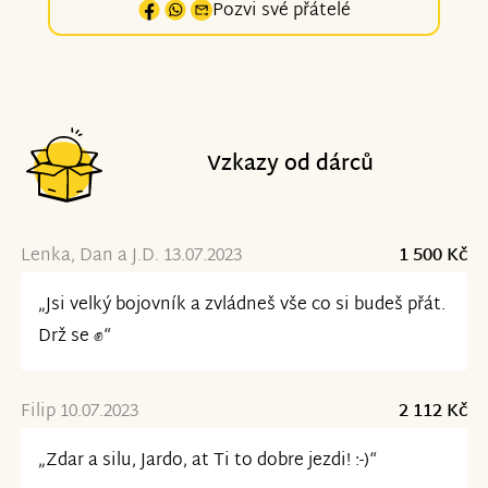
Pozvi své přátelé
Vzkazy od dárců
Lenka, Dan a J.D. 13.07.2023
1 500 Kč
„Jsi velký bojovník a zvládneš vše co si budeš přát.
Drž se ✊“
Filip 10.07.2023
2 112 Kč
„Zdar a silu, Jardo, at Ti to dobre jezdi! :-)“