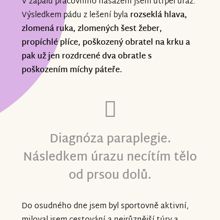
V zápalu pracovního nasazení jsem utrpěl úraz.
Výsledkem pádu z lešení byla
rozseklá hlava,
zlomená ruka, zlomených šest žeber,
propíchlé plíce, poškozený obratel na krku a
pak už jen rozdrcené dva obratle s
poškozením míchy páteře.
Diagnóza paraplegie.
Následkem úrazu necítím tělo
od prsou dolů.
Do osudného dne jsem byl sportovně aktivní,