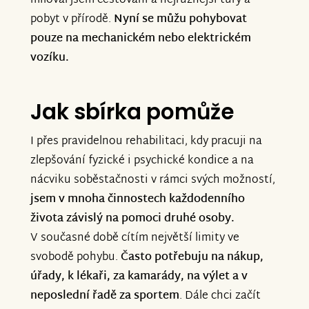
miloval jsem cestování a nejrůznější túry a
pobyt v přírodě.
Nyní se můžu pohybovat
pouze na mechanickém nebo elektrickém
vozíku.
Jak sbírka pomůže
I přes pravidelnou rehabilitaci, kdy pracuji na
zlepšování fyzické i psychické kondice a na
nácviku soběstačnosti v rámci svých možností,
jsem v mnoha činnostech každodenního
života závislý na pomoci druhé osoby.
V současné době cítím největší limity ve
svobodě pohybu.
Často potřebuju na nákup,
úřady, k lékaři, za kamarády, na výlet a v
neposlední řadě za sportem
. Dále chci začít