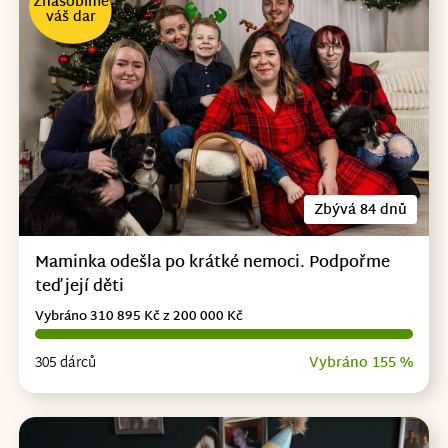
Znásobíme
váš dar
Zbývá 84 dnů
Maminka odešla po krátké nemoci. Podpořme
teď její děti
Vybráno 310 895 Kč z 200 000 Kč
305 dárců
Vybráno 155 %