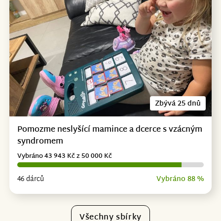
Zbývá 25 dnů
Pomozme neslyšící mamince a dcerce s vzácným
syndromem
Vybráno 43 943 Kč z 50 000 Kč
46 dárců
Vybráno 88 %
Všechny sbírky