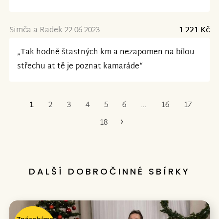
Simča a Radek 22.06.2023
1 221 Kč
„Tak hodně štastných km a nezapomen na bílou
střechu at tě je poznat kamaráde“
1
2
3
4
5
6
…
16
17
Poslední
18
DALŠÍ DOBROČINNÉ SBÍRKY