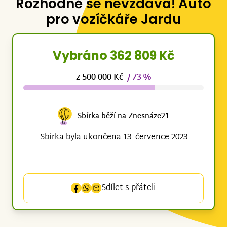
Rozhodně se nevzdává! Auto
pro vozíčkáře Jardu
Vybráno 362 809 Kč
z 500 000 Kč
/ 73 %
Sbírka běží na Znesnáze21
Sbírka byla ukončena 13. července 2023
Sdílet s přáteli