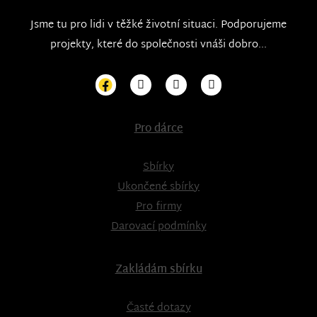
Jsme tu pro lidi v těžké životní situaci. Podporujeme
projekty, které do společnosti vnáši dobro...
Pro dárce
Sbírky
Ukončené sbírky
Pro firmy
Darovací podmínky
Zakládám sbírku
Časté dotazy