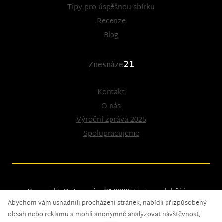
Tipy pro úspěšnou sbírku
Recenze
Blog
21
Znesnáze
Kontakt
O nás
Výroční zpráva 2025
Spolupracujeme
Copyright © Znesnáze21 2023
Tento web běží na
Abychom vám usnadnili procházení stránek, nabídli přizpůsobený
solidpixels.
obsah nebo reklamu a mohli anonymně analyzovat návštěvnost,