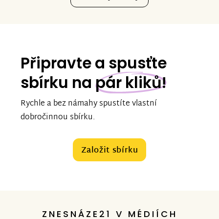
Připravte a spusťte
sbírku na
pár kliků!
Rychle a bez námahy spustíte vlastní
dobročinnou sbírku.
Založit sbírku
ZNESNÁZE21 V MÉDIÍCH