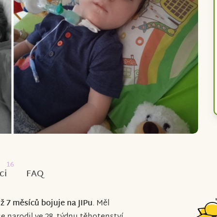
16
ci
FAQ
iž 7 měsíců bojuje na JIPu
. Měl