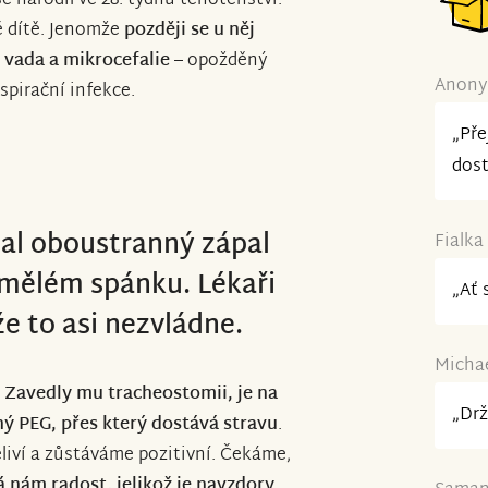
se narodil ve 28. týdnu těhotenství.
é dítě. Jenomže
později se u něj
 vada a mikrocefalie
– opožděný
Anonym
spirační infekce.
„Pře
dost
lal oboustranný zápal
Fialka
 umělém spánku. Lékaři
„Ať 
e to asi nezvládne.
Michae
.
Zavedly mu tracheostomii, je na
„Drž
ný PEG, přes který dostává stravu
.
ěliví a zůstáváme pozitivní. Čekáme,
á nám radost, jelikož je navzdory