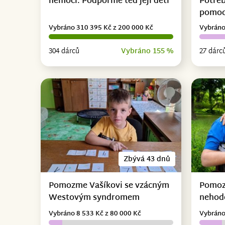
nemoci. Podpořme teď její děti
Potřeb
pomo
Vybráno 310 395 Kč z 200 000 Kč
Vybráno
304 dárců
Vybráno 155 %
27 dárc
Zbývá 43 dnů
Pomozme Vašíkovi se vzácným
Pomoz
Westovým syndromem
nehodě
Vybráno 8 533 Kč z 80 000 Kč
Vybráno