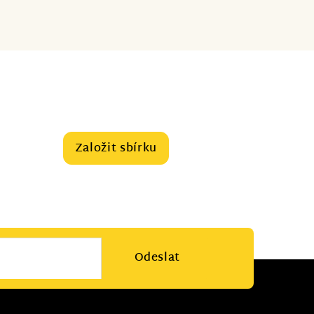
Založit sbírku
Odeslat