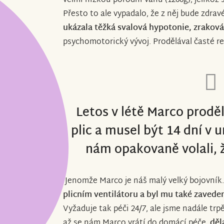
velmi nízkou porodní váhu (1200g), jelikož 
Přesto to ale vypadalo, že z něj bude zdrav
ukázala těžká svalová hypotonie, zraková
psychomotorický vývoj. Prodělával časté re
Letos v létě Marco prodě
plic a musel být 14 dní v
nám opakovaně volali, ž
Jenomže Marco je náš malý velký bojovník
plicním ventilátoru a byl mu také zavede
Vyžaduje tak péči 24/7, ale jsme nadále trp
až se nám Marco vrátí do domácí péče,
děl