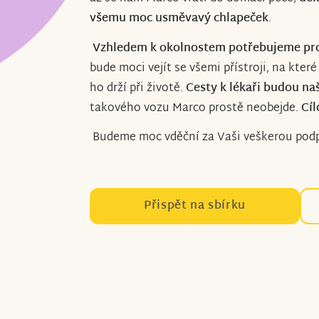
všemu moc
usměvavý chlapeček
.
Vzhledem k okolnostem potřebujeme pro
bude moci vejít se všemi přístroji, na které
ho drží při životě.
Cesty k lékaři budou naš
takového vozu Marco prostě neobejde.
Cíl
Budeme moc vděční za Vaši veškerou pod
Přispět na sbírku