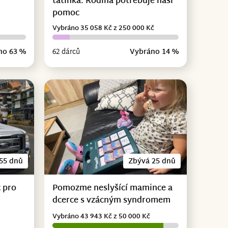
tatínka. Rodina potřebuje naši
pomoc
Vybráno 35 058 Kč z 250 000 Kč
no 63 %
62 dárců
Vybráno 14 %
55 dnů
Zbývá 25 dnů
 pro
Pomozme neslyšící mamince a
dcerce s vzácným syndromem
Vybráno 43 943 Kč z 50 000 Kč