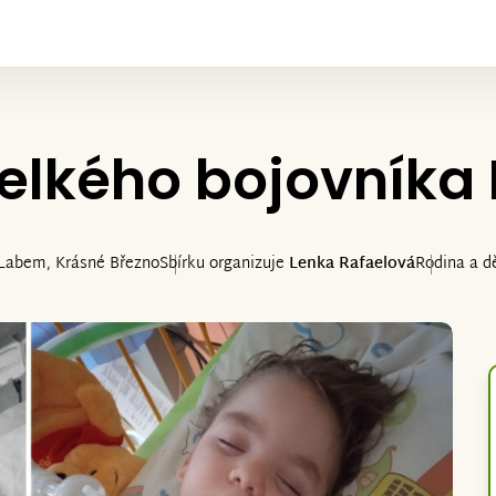
elkého bojovníka
 Labem, Krásné Březno
Sbírku organizuje
Lenka Rafaelová
Rodina a dě