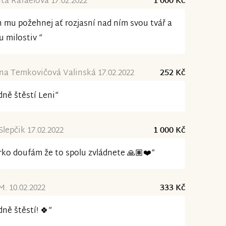
a Rafaelová 17.02.2022
1 000 Kč
 mu požehnej ať rozjasní nad ním svou tvář a
u milostiv “
na Temkovičová Valinská 17.02.2022
252 Kč
ně štěstí Leni“
lepčik 17.02.2022
1 000 Kč
ko doufám že to spolu zvládnete 🙏🏽❤️“
M. 10.02.2022
333 Kč
ně štěstí! 🍀“