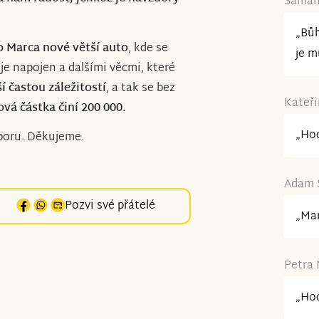
Samant
„Bůh
 Marca nové větší auto
, kde se
je m
 je napojen a dalšími věcmi, které
í častou záležitostí
, a tak se bez
Kateři
ová částka činí 200 000.
„Hod
poru. Děkujeme.
Adam S
Pozvi své přátelé
„Mar
Petra 
„Hod