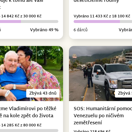
uje k tomu ale vaši
desetičlenné rodiny
c
 14 842 Kč z 30 000 Kč
Vybráno 11 433 Kč z 18 100 Kč
ů
Vybráno 49 %
6 dárců
Vybrá
Zbývá 43 dnů
Zbývá 
me Vladimírovi po těžké
SOS: Humanitární pomoc
 na kole zpět do života
Venezuelu po ničivém
zemětřesení
 14 285 Kč z 80 000 Kč