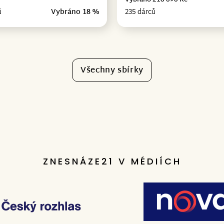
Vybráno 218 696 Kč
ů
Vybráno 18 %
235 dárců
Všechny sbírky
ZNESNÁZE21 V MÉDIÍCH