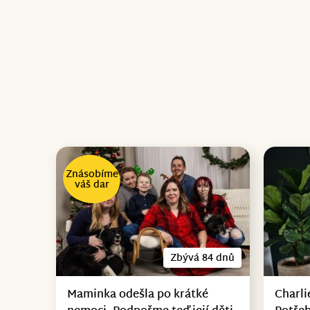
Znásobíme
váš dar
Zbývá 84 dnů
Maminka odešla po krátké
Charli