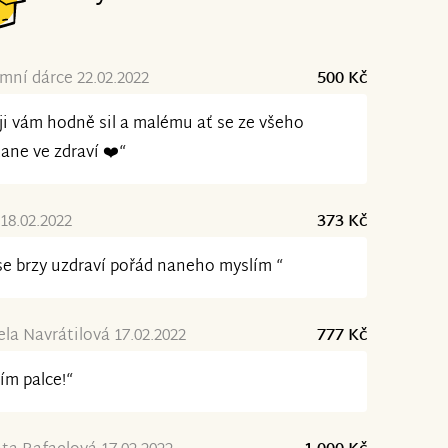
ní dárce 22.02.2022
500 Kč
ji vám hodně sil a malému ať se ze všeho
ane ve zdraví ❤️“
 18.02.2022
373 Kč
se brzy uzdraví pořád naneho myslím “
la Navrátilová 17.02.2022
777 Kč
ím palce!“