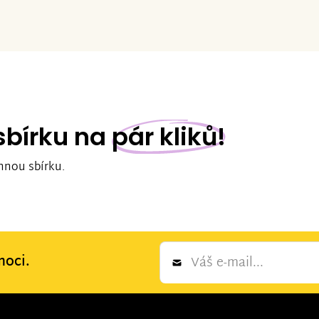
 sbírku na
pár kliků!
nnou sbírku.
Newsletter
moci.
*