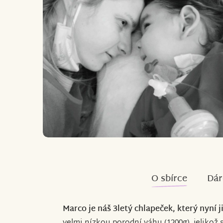
O sbírce
Dár
Marco je náš 3letý chlapeček, který nyní j