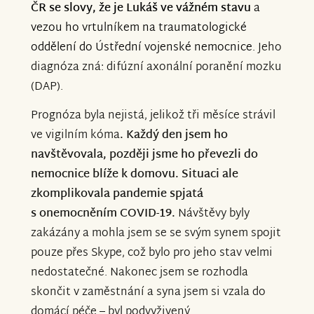
ČR se slovy, že je Lukáš ve vážném stavu
a
vezou ho vrtulníkem na traumatologické
oddělení do Ústřední vojenské nemocnice.
Jeho
diagnóza zná: difúzní axonální poranění mozku
(DAP).
Prognóza byla nejistá, jelikož tři měsíce strávil
ve vigilním kóma
. Každý den jsem ho
navštěvovala, později jsme ho převezli do
nemocnice blíže k domovu. Situaci ale
zkomplikovala pandemie spjatá
s onemocněním COVID-19.
Návštěvy byly
zakázány a mohla jsem se se svým synem spojit
pouze přes Skype, což bylo pro jeho stav velmi
nedostatečné. Nakonec jsem se rozhodla
skončit v zaměstnání a syna jsem si vzala do
domácí péče – byl podvyživený.