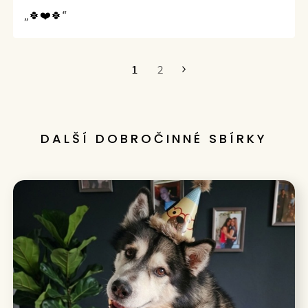
„🍀❤️🍀“
1
2
Poslední
DALŠÍ DOBROČINNÉ SBÍRKY