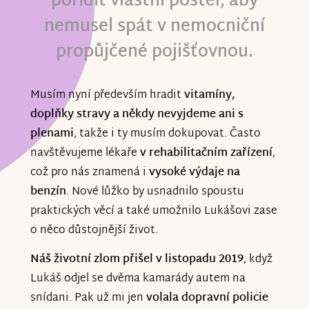
pořídit vlastní postel, aby
nemusel spát v nemocniční
propůjčené pojišťovnou.
Musím nyní především hradit
vitamíny,
doplňky stravy a někdy nevyjdeme ani s
plenami
, takže i ty musím dokupovat. Často
navštěvujeme lékaře
v rehabilitačním zařízení
,
což pro nás znamená i
vysoké výdaje na
benzín
. Nové lůžko by usnadnilo spoustu
praktických věcí a také umožnilo Lukášovi zase
o něco důstojnější život.
Náš životní zlom přišel v listopadu 2019
, když
Lukáš odjel se dvěma kamarády autem na
snídani. Pak už mi jen
volala dopravní policie