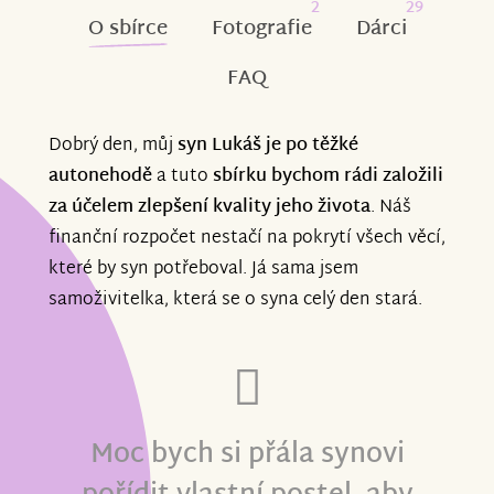
2
29
O sbírce
Fotografie
Dárci
FAQ
Dobrý den, můj
syn Lukáš je po těžké
autonehodě
a tuto
sbírku bychom rádi založili
za účelem zlepšení kvality jeho života
. Náš
finanční rozpočet nestačí na pokrytí všech věcí,
které by syn potřeboval. Já sama jsem
samoživitelka, která se o syna celý den stará.
Moc bych si přála synovi