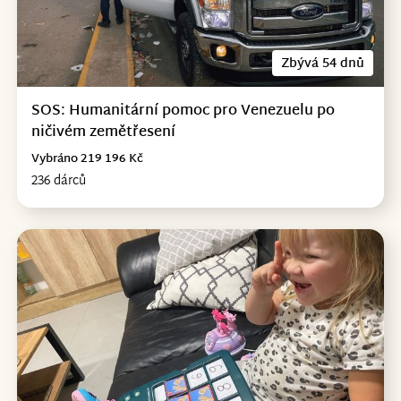
Zbývá 54 dnů
SOS: Humanitární pomoc pro Venezuelu po
ničivém zemětřesení
Vybráno 219 196 Kč
236 dárců