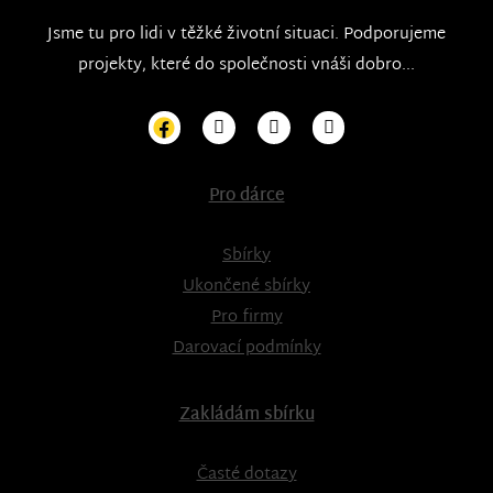
Jsme tu pro lidi v těžké životní situaci. Podporujeme
projekty, které do společnosti vnáši dobro...
Pro dárce
Sbírky
Ukončené sbírky
Pro firmy
Darovací podmínky
Zakládám sbírku
Časté dotazy