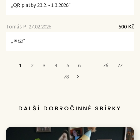
„QR platby 23.2. - 1.3.2026“
Tomáš P. 27.02.2026
500 Kč
„🫶🏻“
1
2
3
4
5
6
…
76
77
Poslední
78
DALŠÍ DOBROČINNÉ SBÍRKY