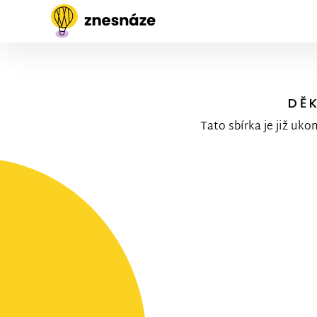
DĚ
Tato sbírka je již uko