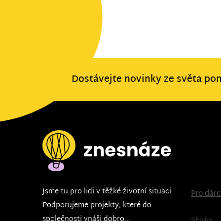
Dostávejte novinky ze světa po
Jsme tu pro lidi v těžké životní situaci.
Pro dár
Podporujeme projekty, které do
společnosti vnáši dobro...
Sbírky