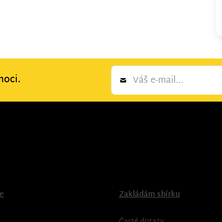
Newsletter
moci.
*
ce
Zakládám sbírku
Časté dotazy