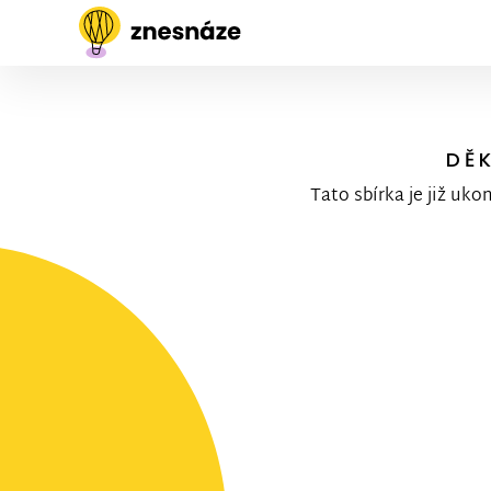
DĚ
Tato sbírka je již uko