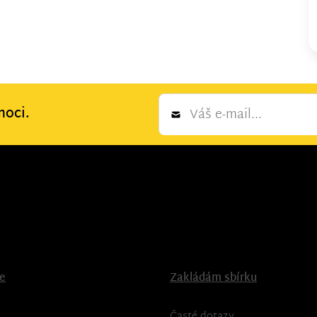
Newsletter
moci.
*
ce
Zakládám sbírku
Časté dotazy