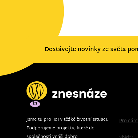
Dostávejte novinky ze světa po
Jsme tu pro lidi v těžké životní situaci.
Pro dár
Podporujeme projekty, které do
společnosti vnáši dobro...
Sbírky