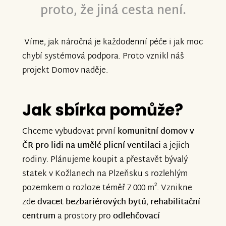
proto, že jiná cesta není.
Víme, jak náročná je každodenní péče i jak moc
chybí systémová podpora. Proto vznikl náš
projekt Domov naděje.
Jak sbírka pomůže?
Chceme vybudovat první
komunitní domov v
ČR pro lidi na umělé plicní ventilaci
a jejich
rodiny. Plánujeme koupit a přestavět bývalý
statek v Kožlanech na Plzeňsku s rozlehlým
pozemkem o rozloze téměř 7 000 m². Vznikne
zde
dvacet bezbariérových bytů
,
rehabilitační
centrum
a prostory pro
odlehčovací