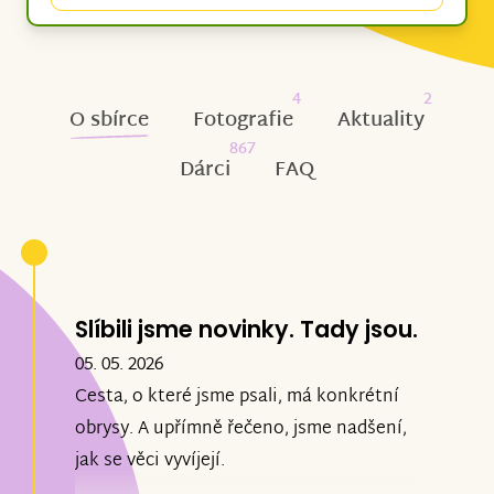
4
2
O sbírce
Fotografie
Aktuality
867
Dárci
FAQ
Slíbili jsme novinky. Tady jsou.
05. 05. 2026
Cesta, o které jsme psali, má konkrétní
obrysy. A upřímně řečeno, jsme nadšení,
jak se věci vyvíjejí.