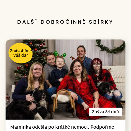
DALŠÍ DOBROČINNÉ SBÍRKY
Znásobíme
váš dar
Zbývá 84 dnů
Maminka odešla po krátké nemoci. Podpořme