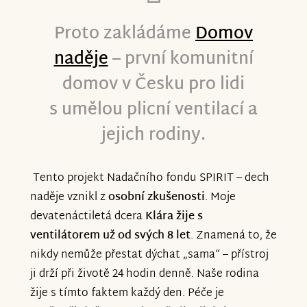
najdete na novém webu domovnadeje.cz.
Proto zakládáme
Domov
naděje
– první komunitní
Sledujte nás na @domovnadejenyrany na
Facebooku a Instagramu.
domov v Česku pro lidi
s umělou plicní ventilací a
Děkujeme, že jste u toho byli od začátku
jejich rodiny.
a doufáme, že nám zůstanete věrní. Moc
to potřebujeme.
Tento projekt Nadačního fondu SPIRIT – dech
naděje vznikl z
osobní zkušenosti
. Moje
devatenáctiletá dcera
Klára žije s
ventilátorem
už od svých 8 let
. Znamená to, že
nikdy nemůže přestat dýchat „sama“ – přístroj
ji drží při životě 24 hodin denně. Naše rodina
žije s tímto faktem každý den. Péče je