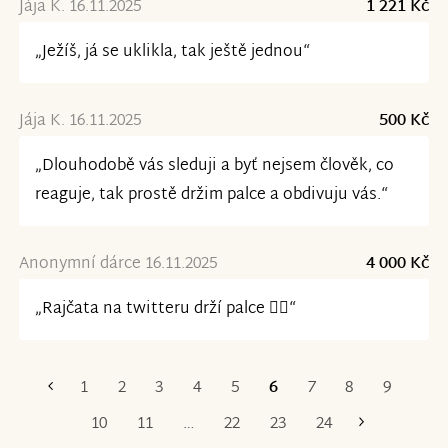
Jája K. 16.11.2025
1 221 Kč
„Ježíš, já se uklikla, tak ještě jednou“
Jája K. 16.11.2025
500 Kč
„Dlouhodobě vás sleduji a byť nejsem člověk, co
reaguje, tak prostě držim palce a obdivuju vás.“
Anonymní dárce 16.11.2025
4 000 Kč
„Rajčata na twitteru drží palce 👍🏻“
1
2
3
4
5
6
7
8
9
První
Poslední
10
11
…
22
23
24