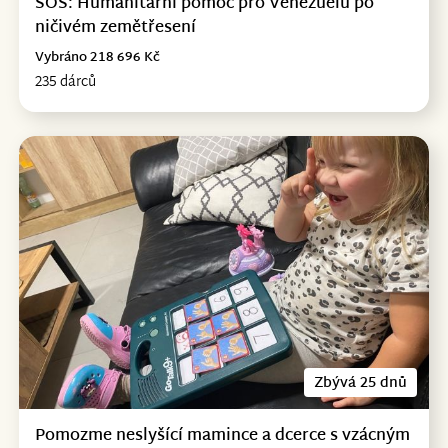
SOS: Humanitární pomoc pro Venezuelu po
ničivém zemětřesení
Vybráno 218 696 Kč
235 dárců
Zbývá 25 dnů
Pomozme neslyšící mamince a dcerce s vzácným