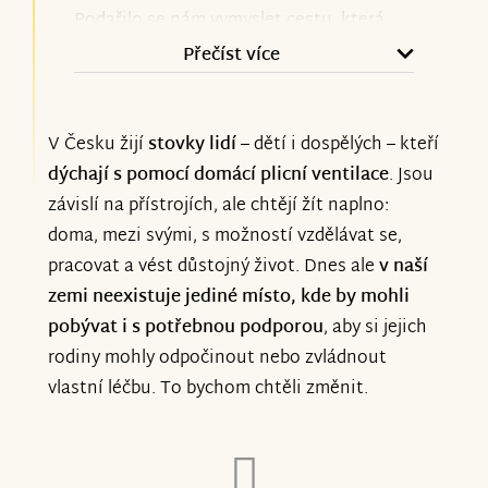
architektů. Po letech plánování a hledání
Podařilo se nám vymyslet cestu, která
se projekt poprvé stává viditelným ve
lépe koresponduje s dlouhodobou vizí
Přečíst více
fyzickém prostoru.
projektu. Cíl ale stále zůstává stejný –
chceme vybudovat první komunitní
Tohle všechno jsme mohli dělat i díky
V Česku žijí
stovky lidí
– dětí i dospělých – kteří
domov v ČR pro lidi na umělé plicní
vám. Vaše podpora nám dala čas, prostor
dýchají s pomocí domácí plicní ventilace
. Jsou
ventilaci a jejich rodin, jak je ve sbírce
a důkaz, že na tom lidem záleží.
závislí na přístrojích, ale chtějí žít naplno:
zmíněno. A děláme maximum pro
doma, mezi svými, s možností vzdělávat se,
realizaci a zefektivnění projektu.
Tady sbírka končí, ale hledání dárců a
pracovat a vést důstojný život. Dnes ale
v naší
Děkujeme za pochopení a brzy se
potřeba podpory pokračuje na
zemi neexistuje jediné místo, kde by mohli
ozveme s konkrétními informacemi.
pobývat i s potřebnou podporou
, aby si jejich
darujme.cz/domovnadeje, kde budeme
rodiny mohly odpočinout nebo zvládnout
moci zůstat s dárci v pravidelném
vlastní léčbu. To bychom chtěli změnit.
kontaktu díky newsletterům a průběžně
tak sdílet, jak projekt roste.
Vše, včetně vizualizací a aktualit,