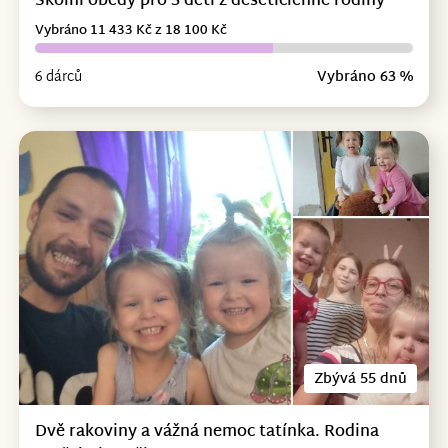
Školní obědy pro 3 děti z desetičlenné rodiny
Vybráno 11 433 Kč z 18 100 Kč
6 dárců
Vybráno 63 %
Zbývá 55 dnů
Dvě rakoviny a vážná nemoc tatínka. Rodina