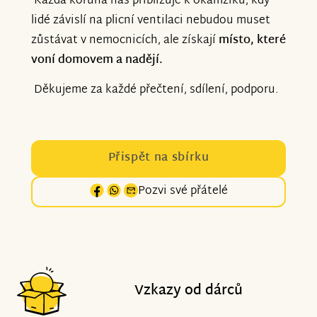
Každá koruna nás přibližuje k okamžiku, kdy
lidé závislí na plicní ventilaci nebudou muset
zůstávat v nemocnicích, ale získají
místo, které
voní domovem a nadějí.
Děkujeme za každé přečtení, sdílení, podporu.
Přispět na sbírku
Pozvi své přátelé
Vzkazy od dárců