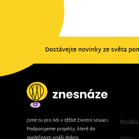
Dostávejte novinky ze světa po
Jsme tu pro lidi v těžké životní situaci.
Pro dár
Podporujeme projekty, které do
společnosti vnáši dobro...
Sbírky