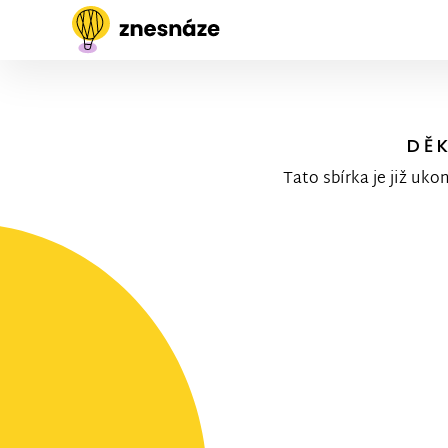
DĚ
Tato sbírka je již uko