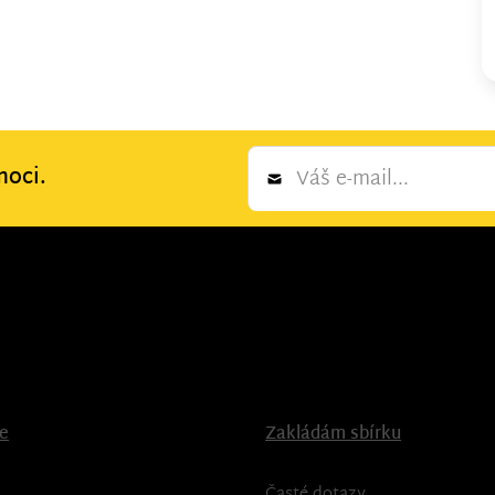
Newsletter
moci.
*
ce
Zakládám sbírku
Časté dotazy