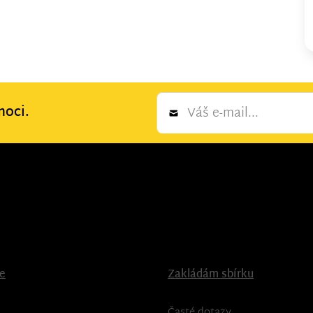
Newsletter
moci.
*
ce
Zakládám sbírku
Časté dotazy