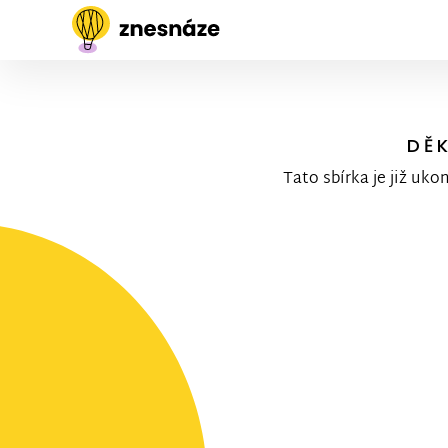
DĚ
Tato sbírka je již uko