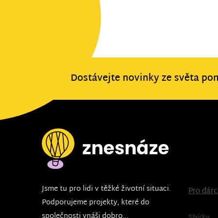
Dostávejte novinky ze světa po
Jsme tu pro lidi v těžké životní situaci.
Pro dár
Podporujeme projekty, které do
společnosti vnáši dobro...
Sbírky