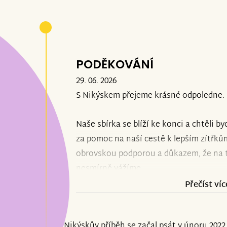
PODĚKOVÁNÍ
29. 06. 2026
S Nikýskem přejeme krásné odpoledne.
Naše sbírka se blíží ke konci a chtěl
za pomoc na naší cestě k lepším zítřkům
obrovskou podporou a důkazem, že na t
nesmírně vážíme.
Přečíst víc
Aktuálně může Nikýsek úspěšně pokrač
neurorehabilitacích a máme za sebou ce
Nikýskův příběh se začal psát v únoru 2022