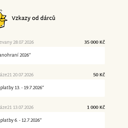
Vzkazy od dárců
evany 28.07.2026
35 000 Kč
anohraní 2026“
ze21 20.07.2026
50 Kč
platby 13. - 19.7.2026“
ze21 13.07.2026
1 000 Kč
platby 6. - 12.7.2026“