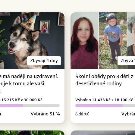
Zbývají 4 dny
Zbývá 
e má naději na uzdravení.
Školní obědy pro 3 děti z
uje k tomu ale vaši
desetičlenné rodiny
c
 15 215 Kč z 30 000 Kč
Vybráno 11 433 Kč z 18 100 Kč
ů
Vybráno 51 %
6 dárců
Vybrá