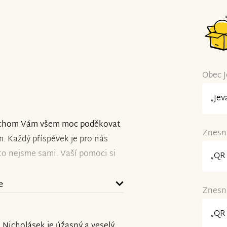
Obec J
„Jev
i bychom Vám všem moc poděkovat
Znesná
. Každý příspěvek je pro nás
o nejsme sami. Vaší pomoci si
„QR 
e
Znesná
ovat v intenzivních
stu do Vídně, kde se podařilo
„QR 
. Nicholásek je úžasný a veselý