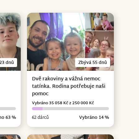
23 dnů
Zbývá 55 dnů
Dvě rakoviny a vážná nemoc
tatínka. Rodina potřebuje naši
pomoc
Vybráno 35 058 Kč z 250 000 Kč
no 63 %
62 dárců
Vybráno 14 %