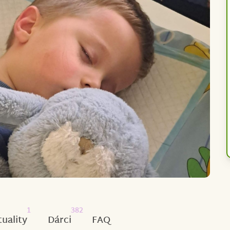
1
382
tuality
Dárci
FAQ