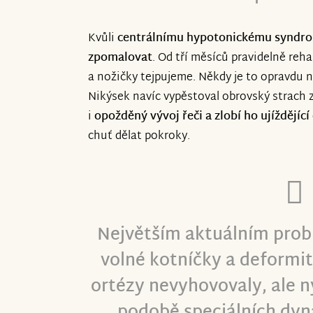
Kvůli
centrálnímu hypotonickému syndr
zpomalovat
. Od tří měsíců pravidelně reh
a nožičky tejpujeme. Někdy je to opravdu n
Nikýsek navíc vypěstoval obrovský strach 
i
opožděný vývoj řeči a zlobí ho ujíždějící
chuť dělat pokroky.
Největším aktuálním pro
volné kotníčky a deformit
ortézy nevyhovovaly, ale n
podobě speciálních dyn