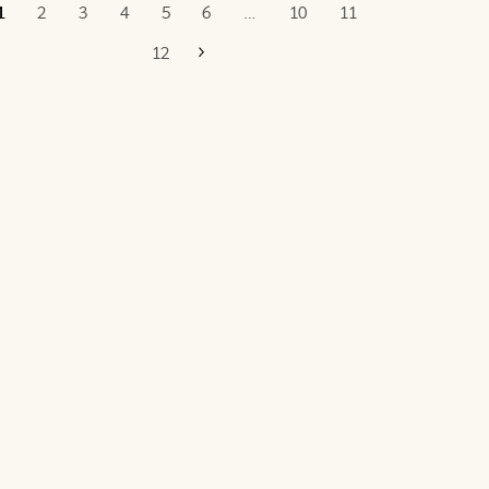
1
2
3
4
5
6
…
10
11
Poslední
12