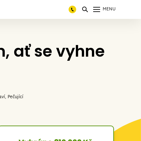
MENU
, ať se vyhne
ví, Pečující