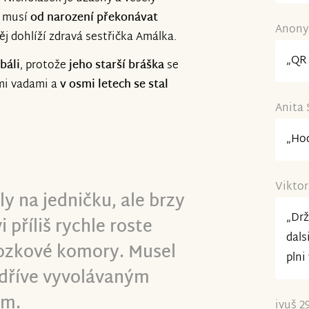
vednutí a upravování a další
e musí
od narození překonávat
Anonym
j dohlíží zdravá sestřička Amálka.
„QR 
báli
, protože
jeho starší bráška
se
mi vadami a
v osmi letech se stal
Anita 
„Hod
Viktor
ly na jedničku, ale brzy
„Drž
 příliš rychle roste
dals
ozkové komory. Musel
plni
í dříve vyvolávaným
em.
ivuš 2