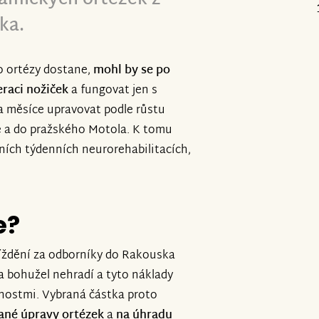
ka.
to ortézy dostane,
mohl by se po
eraci nožiček
a fungovat jen s
a měsíce upravovat podle růstu
ě a do pražského Motola. K tomu
ních týdenních neurorehabilitacích,
e?
jíždění za odborníky do Rakouska
a bohužel nehradí a tyto náklady
žnostmi. Vybraná částka proto
ané úpravy ortézek
a
na úhradu