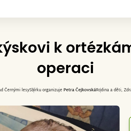
skovi k ortézkám
operaci
ad Černými lesy
Sbírku organizuje
Petra Čejkovská
Rodina a děti, Zdra