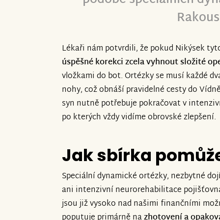
Rakous
Lékaři nám potvrdili, že pokud Nikýsek ty
úspěšné korekci zcela vyhnout složité op
vložkami do bot. Ortézky se musí každé dv
nohy, což obnáší pravidelné cesty do Vídn
syn nutně potřebuje pokračovat v intenziv
po kterých vždy vidíme obrovské zlepšení.
Jak sbírka pomůž
Speciální dynamické ortézky, nezbytné do
ani intenzivní neurorehabilitace pojišťovn
jsou již vysoko nad našimi finančními mo
poputuje primárně na
zhotovení a opakov