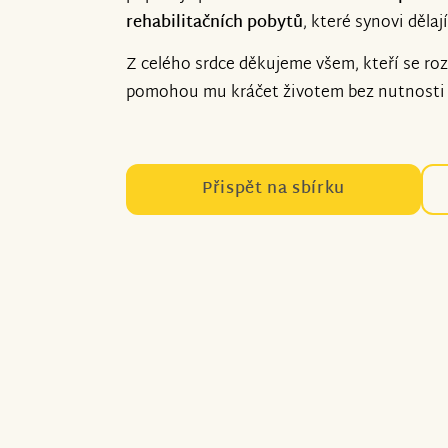
rehabilitačních pobytů
, které synovi dělaj
Z celého srdce děkujeme všem, kteří se r
pomohou mu kráčet životem bez nutnosti 
Přispět na sbírku