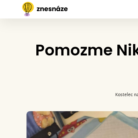
Pomozme Niký
Kostelec n