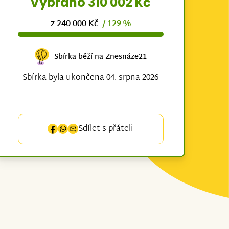
Vybráno 310 002 Kč
z 240 000 Kč
/ 129 %
Sbírka běží na Znesnáze21
Sbírka byla ukončena 04. srpna 2026
Sdílet s přáteli