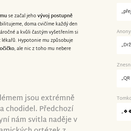
„pře
omu
se začal jeho
vývoj postupně
abilitujeme, doma cvičíme každý den
Anonym
áročné a kvůli častým vyšetřením si
z lékařů. Hypotonie mu způsobuje
„Drž
 očičko
, ale nic z toho mu nebere
Znesná
„QR 
blémem jsou extrémně
Tomko 
a chodidel. Předchozí
„🍀
yní nám svitla naděje v
amických ortézek z