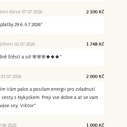
ní dárce 07.07.2026
2 100 Kč
platby 29.6.-5.7.2026“
Schott 02.07.2026
1 748 Kč
ně štěstí a sil! 🌸🌸🌸🍀🍀🍀“
 01.07.2026
2 000 Kč
ím Vám palce a posilam energii pro zvladnutí
i cesty s Nykyskem. Preji vse dobre a at se vam
 vase sny. Viktor“
9.06.2026
1 000 Kč