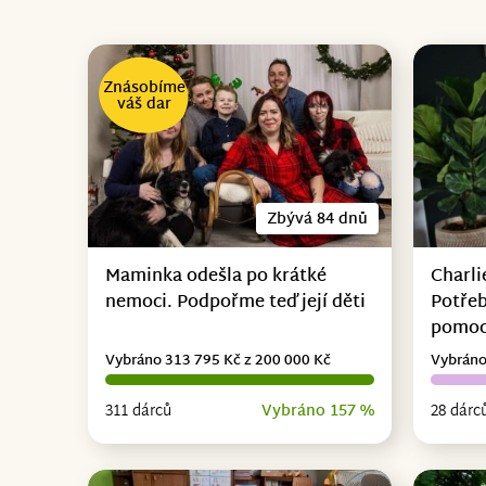
Znásobíme
váš dar
Zbývá 84 dnů
Maminka odešla po krátké
Charli
nemoci. Podpořme teď její děti
Potřeb
pomo
Vybráno 313 795 Kč z 200 000 Kč
Vybráno
311 dárců
Vybráno 157 %
28 dárc