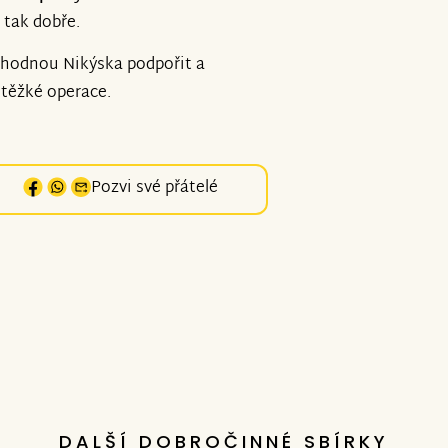
í tak dobře.
ozhodnou Nikýska podpořit a
těžké operace.
Pozvi své přátelé
DALŠÍ DOBROČINNÉ SBÍRKY