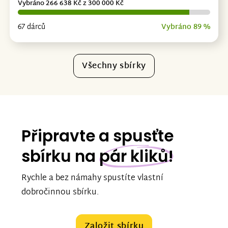
Vybráno 266 638 Kč z 300 000 Kč
67 dárců
Vybráno 89 %
Všechny sbírky
Připravte a spusťte
sbírku na
pár kliků!
Rychle a bez námahy spustíte vlastní
dobročinnou sbírku.
Založit sbírku