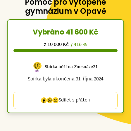
Pomoc pro vytopené
gymnázium v Opavě
Vybráno 41 600 Kč
z 10 000 Kč
/ 416 %
Sbírka běží na Znesnáze21
Sbírka byla ukončena 31. října 2024
Sdílet s přáteli