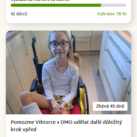
Vybráno 38 966 Kč z 50 000 Kč
42 dárců
Vybráno 78 %
Zbývá 45 dnů
Pomozme Viktorce s DMO udělat další důležitý
krok vpřed