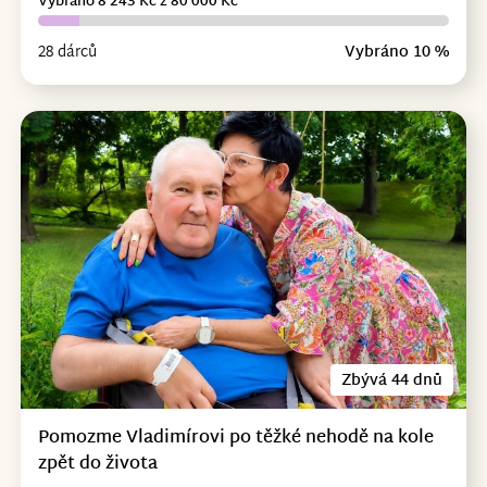
Vybráno 8 243 Kč z 80 000 Kč
28 dárců
Vybráno 10 %
Zbývá 44 dnů
Pomozme Vladimírovi po těžké nehodě na kole
zpět do života