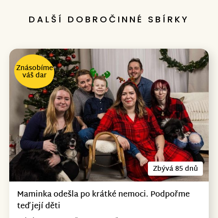
DALŠÍ DOBROČINNÉ SBÍRKY
Znásobíme
váš dar
Zbývá 85 dnů
Maminka odešla po krátké nemoci. Podpořme
teď její děti