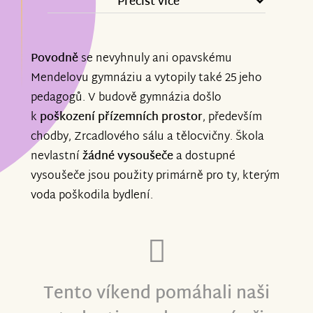
Přečíst více
Povodně
se nevyhnuly ani opavskému
Mendelovu gymnáziu a vytopily také 25 jeho
pedagogů. V budově gymnázia došlo
k
poškození přízemních prostor
, především
chodby, Zrcadlového sálu a tělocvičny. Škola
nevlastní
žádné vysoušeče
a dostupné
vysoušeče jsou použity primárně pro ty, kterým
voda poškodila bydlení.
Tento víkend pomáhali naši