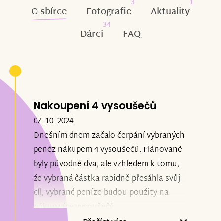
3
1
O sbírce
Fotografie
Aktuality
34
Dárci
FAQ
Nakoupení 4 vysoušečů
07. 10. 2024
Dnešním dnem začalo čerpání vybraných
peněz nákupem 4 vysoušečů. Plánované
byly původně dva, ale vzhledem k tomu,
že vybraná částka rapidně přesáhla svůj
cíl, vybrané peníze budou použity na
nákup více vysoušečů.