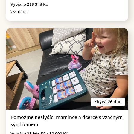
Vybráno 218 396 Kč
234 dárců
Zbývá 26 dnů
Pomozme neslyšící mamince a dcerce s vzácným
syndromem